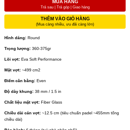
MUA HÀNG
Trả sau | Trả góp | Giao hàng
THÊM VÀO GIỎ HÀNG
(Mua càng nhiều, ưu đãi càng lớn)
Hình dáng:
Round
Trọng lượng:
360-375gr
Lõi vợt:
Eva Soft Performance
Mặt vợt:
~499 cm2
Điểm cân bằng:
Even
Độ dày khung:
38 mm / 1.5 in
Chất liệu mặt vợt:
Fiber Glass
Chiều dài cán vợt:
~12.5 cm (tiêu chuẩn padel ~455mm tổng
chiều dài)
Bảo hành:
6 tháng (tuỳ nhà phân phối)