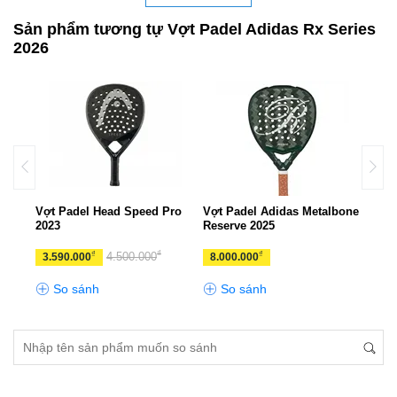
Sản phẩm tương tự Vợt Padel Adidas Rx Series
2026
ries
Vợt Padel Head Speed Pro
Vợt Padel Adidas Metalbone
Vợt 
2023
Reserve 2025
360+
₫
₫
₫
4.500.000
3.590.000
8.000.000
3.4
So sánh
So sánh
S