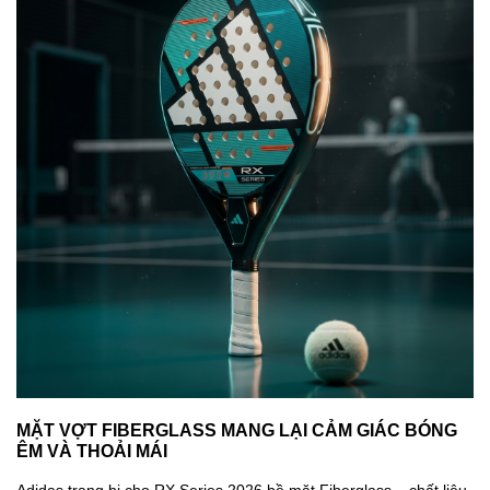
MẶT VỢT FIBERGLASS MANG LẠI CẢM GIÁC BÓNG
ÊM VÀ THOẢI MÁI
Adidas trang bị cho RX Series 2026 bề mặt Fiberglass – chất liệu