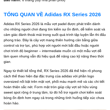
TỔNG QUAN VỀ Adidas RX Series 2026
Adidas RX Series 2026 là mẫu vợt padel được phát triển dành
cho những người chơi đang tìm kiếm sự ổn định, dễ kiểm soát và
cảm giác đánh thoải mái trong suốt quá trình tập luyện lẫn thi đấu
phong trào. Đây là cây vợt mang thiên hướng cân bằng giữa
control và trợ lực, phù hợp với người mới bắt đầu hoặc người
chơi trình độ beginner – intermediate muốn có một mẫu vợt dễ
làm quen nhưng vẫn đủ hiệu quả để nâng cao kỹ năng theo thời
gian.
Ngay từ thiết kế tổng thể, RX Series 2026 đã thể hiện rõ phong
cách thể thao hiện đại đặc trưng của adidas với phần logo
oversized nổi bật trên mặt vợt, phối màu mạnh mẽ và các chi tiết
hoàn thiện sắc nét. Form mặt tròn giúp cây vợt sở hữu vùng
sweet spot rộng ở trung tâm, từ đó hỗ trợ người chơi kiểm soát
bóng ổn định hơn ngay cả trong những tình huống tiếp xúc chưa
hoàn hảo.