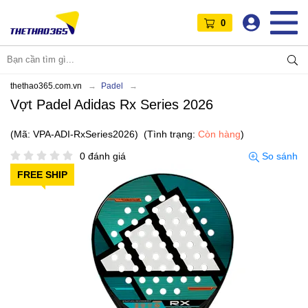
0
thethao365.com.vn
Padel
Vợt Padel Adidas Rx Series 2026
(Mã: VPA-ADI-RxSeries2026)
(Tình trạng:
Còn hàng
)
0 đánh giá
So sánh
FREE SHIP