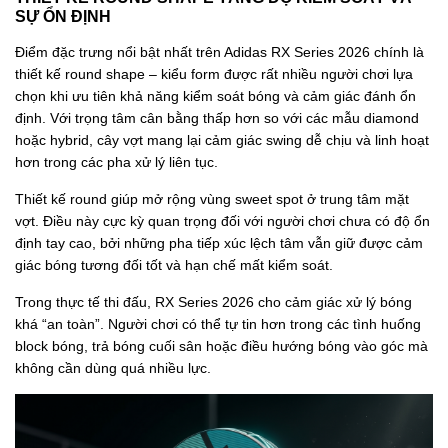
SỰ ỔN ĐỊNH
Điểm đặc trưng nổi bật nhất trên Adidas RX Series 2026 chính là
thiết kế round shape – kiểu form được rất nhiều người chơi lựa
chọn khi ưu tiên khả năng kiểm soát bóng và cảm giác đánh ổn
định. Với trọng tâm cân bằng thấp hơn so với các mẫu diamond
hoặc hybrid, cây vợt mang lại cảm giác swing dễ chịu và linh hoạt
hơn trong các pha xử lý liên tục.
Thiết kế round giúp mở rộng vùng sweet spot ở trung tâm mặt
vợt. Điều này cực kỳ quan trọng đối với người chơi chưa có độ ổn
định tay cao, bởi những pha tiếp xúc lệch tâm vẫn giữ được cảm
giác bóng tương đối tốt và hạn chế mất kiểm soát.
Trong thực tế thi đấu, RX Series 2026 cho cảm giác xử lý bóng
khá “an toàn”. Người chơi có thể tự tin hơn trong các tình huống
block bóng, trả bóng cuối sân hoặc điều hướng bóng vào góc mà
không cần dùng quá nhiều lực.