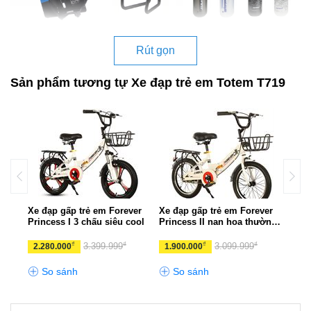
Rút gọn
Sản phẩm tương tự Xe đạp trẻ em Totem T719
C
Xe đạp gấp trẻ em Forever
Xe đạp gấp trẻ em Forever
Xe đ
Princess I 3 chấu siêu cool
Princess II nan hoa thường
Shut
khỏe khoắn
₫
₫
₫
₫
3.399.999
3.099.999
2.280.000
1.900.000
3.3
So sánh
So sánh
S