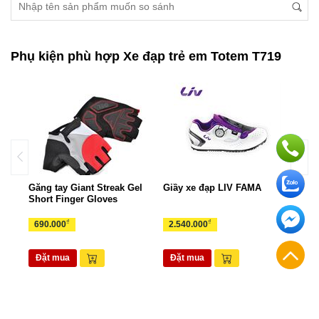
Phụ kiện phù hợp Xe đạp trẻ em Totem T719
TT
Găng tay Giant Streak Gel
Giầy xe đạp LIV FAMA
Tất 
Short Finger Gloves
Pod
₫
₫
690.000
2.540.000
360
Đặt mua
Đặt mua
Đặ