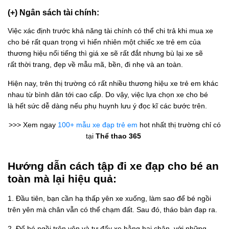
(+) Ngân sách tài chính:
Việc xác định trước khả năng tài chính có thể chi trả khi mua xe
cho bé rất quan trọng vì hiển nhiên một chiếc xe trẻ em của
thương hiệu nổi tiếng thì giá xe sẽ rất đắt nhưng bù lại xe sẽ
rất thời trang, đẹp về mẫu mã, bền, đi nhẹ và an toàn.
Hiện nay, trên thị trường có rất nhiều thương hiệu xe trẻ em khác
nhau từ bình dân tới cao cấp. Do vậy, việc lựa chọn xe cho bé
là hết sức dễ dàng nếu phụ huynh lưu ý đọc kĩ các bước trên.
>>> Xem ngay
100+ mẫu xe đạp trẻ em
hot nhất thị trường chỉ có
tại
Thể thao 365
Hướng dẫn cách tập đi xe đạp cho bé an
toàn mà lại hiệu quả:
1. Đầu tiên, bạn cần hạ thấp yên xe xuống, làm sao để bé ngồi
trên yên mà chân vẫn có thể chạm đất. Sau đó, tháo bàn đạp ra.
2. Để bé ngồi trên yên và tự đẩy xe bằng hai chân, với những