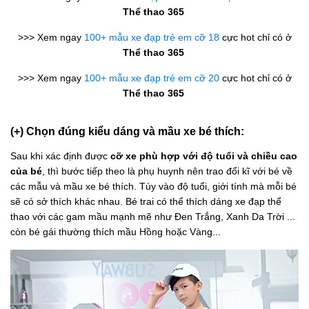
Thể thao 365
>>> Xem ngay
100+ mẫu xe đạp trẻ em cỡ 18
cực hot chỉ có ở
Thể thao 365
>>> Xem ngay
100+ mẫu xe đạp trẻ em cỡ 20
cực hot chỉ có ở
Thể thao 365
(+) Chọn đúng kiểu dáng và mầu xe bé thích:
Sau khi xác định được
cỡ xe phù hợp với độ tuổi và chiều cao
của bé
, thì bước tiếp theo là phụ huynh nên trao đổi kĩ với bé về
các mẫu và mầu xe bé thích. Tùy vào độ tuổi, giới tính mà mỗi bé
sẽ có sở thích khác nhau. Bé trai có thể thích dáng xe đạp thể
thao với các gam mầu mạnh mẽ như Đen Trắng, Xanh Da Trời ...
còn bé gái thường thích mầu Hồng hoặc Vàng...