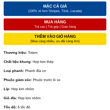
MẶC CẢ GIÁ
(100% rẻ hơn Shopee, Titok, Lazada)
MUA HÀNG
Trả sau | Trả góp | Giao hàng
THÊM VÀO GIỎ HÀNG
(Mua càng nhiều, ưu đãi càng lớn)
Thương hiệu:
Totem
Chất liệu khung:
Hợp kim thép
Loại phanh:
Phanh đĩa cơ
Phuộc giảm xóc:
Phuộc trước lò xo
Líp:
Hợp kim nhôm
Giò đĩa:
Hợp kim nhôm
Tốc độ:
6 tốc độ