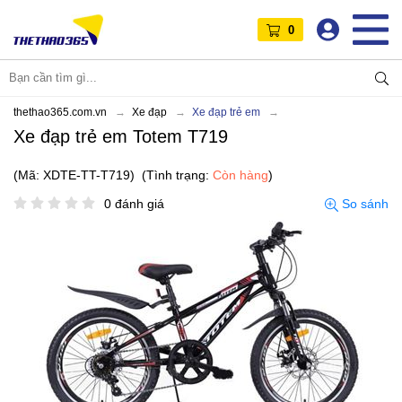
0
thethao365.com.vn
Xe đạp
Xe đạp trẻ em
Xe đạp trẻ em Totem T719
(Mã: XDTE-TT-T719)
(Tình trạng:
Còn hàng
)
0 đánh giá
So sánh