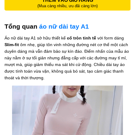
THÊM VÀO GIỎ HÀNG
(Mua càng nhiều, ưu đãi càng lớn)
Tổng quan
áo nữ dài tay A1
Áo nữ dài tay A1 sở hữu thiết kế
cổ tròn tinh tế
với form dáng
Slim-fit
ôm nhẹ, giúp tôn vinh những đường nét cơ thể một cách
duyên dáng mà vẫn đảm bảo sự kín đáo. Điểm nhấn của mẫu áo
này nằm ở sự tối giản nhưng đẳng cấp với các đường may tỉ mỉ,
mượt mà, giúp giảm thiểu ma sát khi cử động. Chiều dài tay áo
được tính toán vừa vặn, không quá bó sát, tạo cảm giác thanh
thoát và thời thượng.