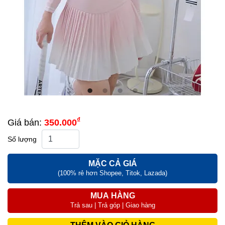
₫
Giá bán:
350.000
Số lượng
MẶC CẢ GIÁ
(100% rẻ hơn Shopee, Titok, Lazada)
MUA HÀNG
Trả sau | Trả góp | Giao hàng