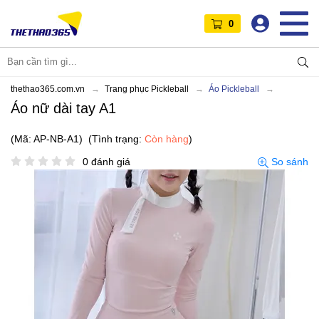
0
thethao365.com.vn
Trang phục Pickleball
Áo Pickleball
Áo nữ dài tay A1
(Mã: AP-NB-A1)
(Tình trạng:
Còn hàng
)
0 đánh giá
So sánh