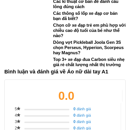
Các kĩ thuật cơ bản để đánh cầu
lông đúng cách
Các thông số lốp xe đạp cơ bản
bạn đã biết?
Chọn cỡ xe đạp trẻ em phù hợp với
chiều cao độ tuổi của bé như thế
nào?
Dòng vợt Pickleball Joola Gen 3S
chọn Perseus, Hyperion, Scorpeus
hay Magnus?
Top 3+ xe đạp đua Carbon siêu nhẹ
giá rẻ chất lượng nhất thị trường
Bình luận và đánh giá về Áo nữ dài tay A1
0.0
5
0
đánh giá
4
0
đánh giá
3
0
đánh giá
2
0
đánh giá