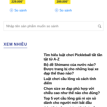
₫
₫
229.000
289.000
289
So sánh
So sánh
S
XEM NHIỀU
Tìm hiểu luật chơi Pickleball tất tần
tật từ A-Z
Bộ đề Shimano của nước nào?
Được trang bị cho những loại xe
đạp thể thao nào?
Luật chơi cầu lông và cách tính
điểm
Chọn size xe đạp phù hợp với
chiều cao như thế nào cho đúng?
Top 5 vợt cầu lông giá rẻ xịn sò
dành cho người mới bắt đầu