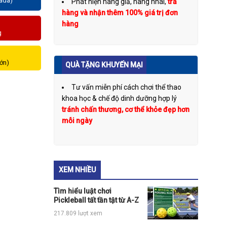
zada)
Phát hiện hàng giả, hàng nhái,
trả
hàng và nhận thêm 100% giá trị đơn
hàng
g
lớn)
QUÀ TẶNG KHUYẾN MẠI
Tư vấn miễn phí cách chơi thể thao
khoa học & chế độ dinh dưỡng hợp lý
tránh chấn thương, cơ thể khỏe đẹp hơn
mỗi ngày
XEM NHIỀU
Tìm hiểu luật chơi
Pickleball tất tần tật từ A-Z
217.809 lượt xem