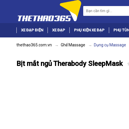
XE ĐẠP ĐIỆN
XE ĐẠP
PHỤ KIỆN XE ĐẠP
PHỤ TÙN
thethao365.com.vn
Ghế Massage
Dụng cụ Massage
Bịt mắt ngủ Therabody SleepMask