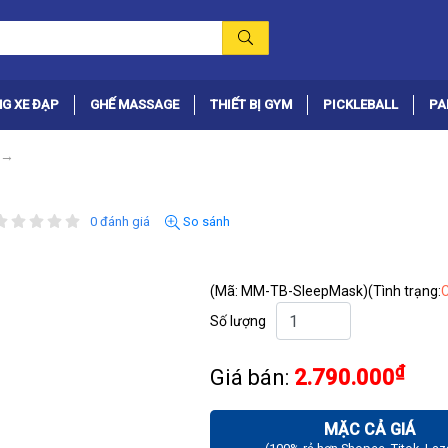
G XE ĐẠP
GHẾ MASSAGE
THIẾT BỊ GYM
PICKLEBALL
PA
0 đánh giá
So sánh
(Mã: MM-TB-SleepMask)
(Tình trạng:
Số lượng
₫
Giá bán:
2.790.000
MẶC CẢ GIÁ