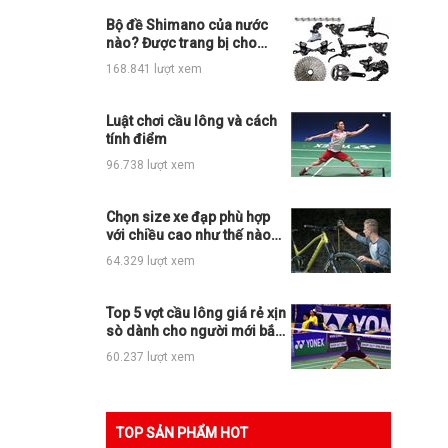
Bộ đề Shimano của nước
nào? Được trang bị cho
những loại xe đạp thể thao
168.841 lượt xem
nào?
Luật chơi cầu lông và cách
tính điểm
96.738 lượt xem
Chọn size xe đạp phù hợp
với chiều cao như thế nào
cho đúng?
64.329 lượt xem
Top 5 vợt cầu lông giá rẻ xịn
sò dành cho người mới bắt
đầu
60.237 lượt xem
TOP SẢN PHẨM HOT