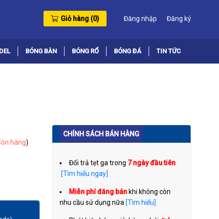
Giỏ hàng (
0
)
Đăng nhập
Đăng ký
DEL
BÓNG BÀN
BÓNG RỔ
BÓNG ĐÁ
TIN TỨC
CHÍNH SÁCH BÁN HÀNG
Còn hàng
)
Đổi trả tẹt ga trong
7 ngày đầu tiên
[Tìm hiểu ngay]
Miễn phí đăng bán
khi không còn
nhu cầu sử dụng nữa
[Tìm hiểu]