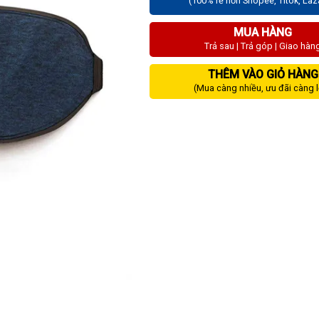
(100% rẻ hơn Shopee, Titok, La
MUA HÀNG
Trả sau | Trả góp | Giao hàn
THÊM VÀO GIỎ HÀNG
(Mua càng nhiều, ưu đãi càng 