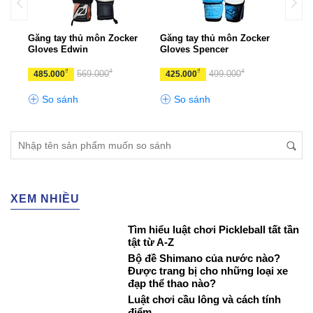
Găng tay thủ môn Zocker
Găng tay thủ môn Zocker
Găng
Gloves Edwin
Gloves Spencer
Glov
₫
₫
₫
₫
569.000
499.000
485.000
425.000
300
So sánh
So sánh
S
XEM NHIỀU
Tìm hiểu luật chơi Pickleball tất tần
tật từ A-Z
Bộ đề Shimano của nước nào?
Được trang bị cho những loại xe
đạp thể thao nào?
Luật chơi cầu lông và cách tính
điểm