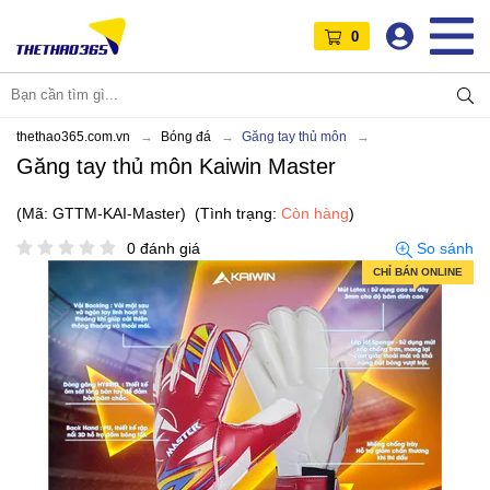
0
thethao365.com.vn
Bóng đá
Găng tay thủ môn
Găng tay thủ môn Kaiwin Master
(Mã: GTTM-KAI-Master)
(Tình trạng:
Còn hàng
)
0 đánh giá
So sánh
CHỈ BÁN ONLINE