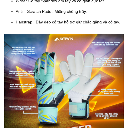
Wrist : Cổ tay Spandex ôm tay và co giãn cực tốt.
Anti – Scratch Pads : Miếng chống trầy.
Hanstrap : Dây đeo cổ tay hỗ trợ giữ chắc găng và cổ tay.