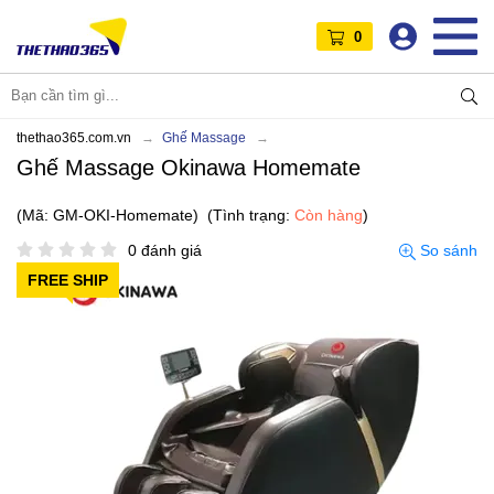
0
thethao365.com.vn
Ghế Massage
Ghế Massage Okinawa Homemate
(Mã: GM-OKI-Homemate)
(Tình trạng:
Còn hàng
)
0 đánh giá
So sánh
FREE SHIP