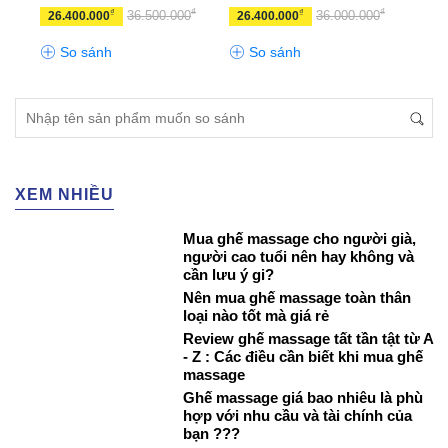
₫
₫
₫
₫
₫
0
36.500.000
36.000.000
26.400.000
26.400.000
46.
So sánh
So sánh
S
XEM NHIỀU
Mua ghế massage cho người già,
người cao tuổi nên hay không và
cần lưu ý gi?
Nên mua ghế massage toàn thân
loại nào tốt mà giá rẻ
Review ghế massage tất tần tật từ A
- Z : Các điều cần biết khi mua ghế
massage
Ghế massage giá bao nhiêu là phù
hợp với nhu cầu và tài chính của
bạn ???