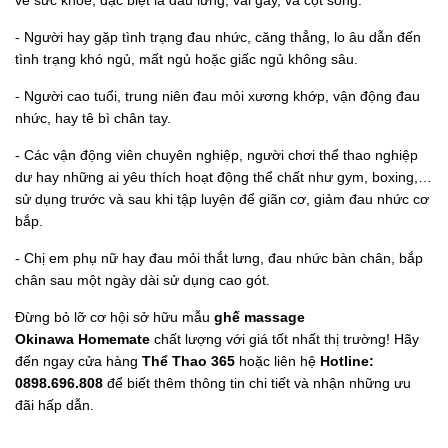
về sức khỏe, đặc biệt là đau lưng, vai gáy, và cột sống.
- Người hay gặp tình trạng đau nhức, căng thẳng, lo âu dẫn đến
tình trạng khó ngủ, mất ngủ hoặc giấc ngủ không sâu.
- Người cao tuổi, trung niên đau mỏi xương khớp, vận động đau
nhức, hay tê bì chân tay.
- Các vận động viên chuyên nghiệp, người chơi thể thao nghiệp
dư hay những ai yêu thích hoạt động thể chất như gym, boxing,…
sử dụng trước và sau khi tập luyện để giãn cơ, giảm đau nhức cơ
bắp.
- Chị em phụ nữ hay đau mỏi thắt lưng, đau nhức bàn chân, bắp
chân sau một ngày dài sử dụng cao gót.
Đừng bỏ lỡ cơ hội sở hữu mẫu
ghế massage
Okinawa Homemate
chất lượng với giá tốt nhất thị trường! Hãy
đến ngay cửa hàng
Thể Thao 365
hoặc liên hệ
Hotline:
0898.696.808
để biết thêm thông tin chi tiết và nhận những ưu
đãi hấp dẫn.