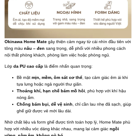
Okinawa Home Mate
gây thiện cảm ngay từ cái nhìn đầu tiên với
tông màu
nâu – đen
sang trọng, dễ phối với nhiều phong cách
nội thất phòng khách, phòng làm việc hoặc phòng ngủ.
Lớp
da PU cao cấp
là điểm nhấn quan trọng:
Bề mặt
mịn, mềm, ôm sát cơ thể
, tạo cảm giác êm ái khi
tựa lưng hoặc ngả người thư giãn.
Thoáng khí, hạn chế bám mồ hôi
, phù hợp với khí hậu
nóng ẩm.
Chống bám bụi, dễ vệ sinh
, chỉ cần lau nhẹ đã sạch, giúp
ghế giữ được vẻ mới lâu dài.
Nhờ chất liệu và form ghế được tính toán hợp lý, Home Mate phù
hợp với nhiều vóc dáng khác nhau, mang lại cảm giác
ngồi
vững, nằm êm, không gò bó
.