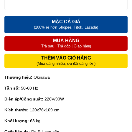
MẶC CẢ GIÁ
(100% rẻ hơn Shopee, Titok, Lazada)
MUA HÀNG
Trả sau | Trả góp | Giao hàng
THÊM VÀO GIỎ HÀNG
(Mua càng nhiều, ưu đãi càng lớn)
Thương hiệu:
Okinawa
Tần số:
50-60 Hz
Điện áp/Công suất:
220V/90W
Kích thước:
120x76x109 cm
Khối lượng:
63 kg
Chất liệu da:
Da PU cao cấp