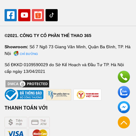
©2021. CÔNG TY CỔ PHẦN THỂ THAO 365
Showroom:
Số 7 Ngõ 73 Giang Văn Minh, Quận Ba Đình, TP. Hà
Nội
CHỈ ĐƯỜNG
Số ĐKKD 0109590029 do Sở Kế Hoạch và Đầu Tư TP. Hà Nội
cấp ngày 13/04/2021
THANH TOÁN VỚI