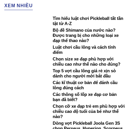
XEM NHIỀU
Tìm hiểu luật chơi Pickleball tất tần
tật từ A-Z
Bộ đề Shimano của nước nào?
Được trang bị cho những loại xe
đạp thể thao nào?
Luật chơi cầu lông và cách tính
điểm
Chọn size xe đạp phù hợp với
chiều cao như thế nào cho đúng?
Top 5 vợt cầu lông giá rẻ xịn sò
dành cho người mới bắt đầu
Các kĩ thuật cơ bản để đánh cầu
lông đúng cách
Các thông số lốp xe đạp cơ bản
bạn đã biết?
Chọn cỡ xe đạp trẻ em phù hợp với
chiều cao độ tuổi của bé như thế
nào?
Dòng vợt Pickleball Joola Gen 3S
chọn Perseus, Hyperion, Scorpeus