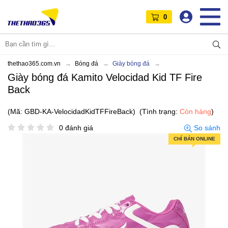
0
thethao365.com.vn
Bóng đá
Giày bóng đá
Giày bóng đá Kamito Velocidad Kid TF Fire
Back
(Mã: GBD-KA-VelocidadKidTFFireBack)
(Tình trạng:
Còn hàng
)
0 đánh giá
So sánh
CHỈ BÁN ONLINE