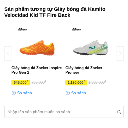
Sản phẩm tương tự Giày bóng đá Kamito
Velocidad Kid TF Fire Back
pace
Giày bóng đá Zocker Inspire
Giày bóng đá Zocker
Giày
Pro Gen 2
Pioneer
Ener
₫
₫
₫
₫
759.000
1.390.000
645.000
1.180.000
560
So sánh
So sánh
S