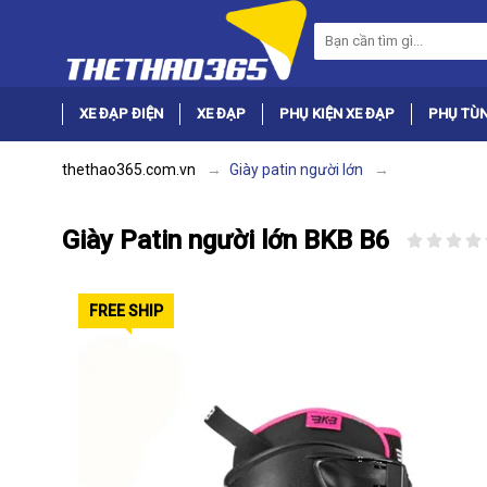
XE ĐẠP ĐIỆN
XE ĐẠP
PHỤ KIỆN XE ĐẠP
PHỤ TÙN
thethao365.com.vn
Giày patin người lớn
Giày Patin người lớn BKB B6
FREE SHIP