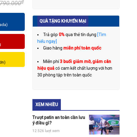
₫
.790.000
QUÀ TẶNG KHUYẾN MẠI
zada)
Trả góp
0%
qua thẻ tín dụng
[Tìm
hiểu ngay]
g
Giao hàng
miễn phí toàn quốc
Miễn phí
3 buổi giảm mỡ, giảm cân
lớn)
hiệu quả
có cam kết chất lượng với hơn
30 phòng tập trên toàn quốc
XEM NHIỀU
Trượt patin an toàn cần lưu
ý điều gì?
12.526 lượt xem