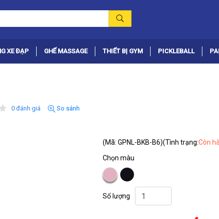
G XE ĐẠP
GHẾ MASSAGE
THIẾT BỊ GYM
PICKLEBALL
PA
0 đánh giá
So sánh
(Mã: GPNL-BKB-B6)
(Tình trạng:
Còn h
Chọn màu
Số lượng