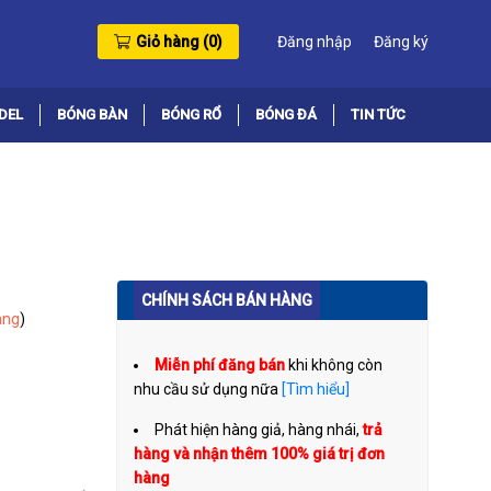
Giỏ hàng (
0
)
Đăng nhập
Đăng ký
DEL
BÓNG BÀN
BÓNG RỔ
BÓNG ĐÁ
TIN TỨC
CHÍNH SÁCH BÁN HÀNG
àng
)
Miễn phí đăng bán
khi không còn
nhu cầu sử dụng nữa
[Tìm hiểu]
Phát hiện hàng giả, hàng nhái,
trả
hàng và nhận thêm 100% giá trị đơn
hàng