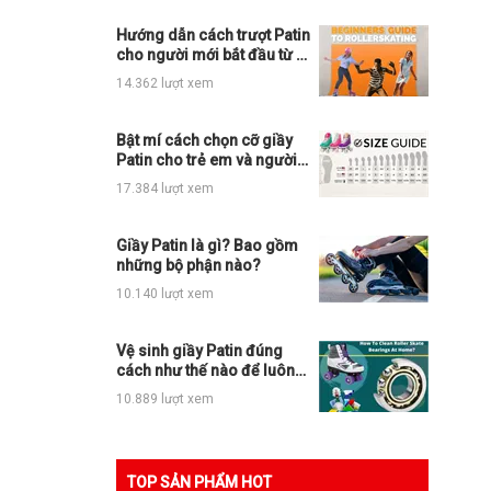
Hướng dẫn cách trượt Patin
cho người mới bắt đầu từ A
- Z
14.362 lượt xem
Bật mí cách chọn cỡ giầy
Patin cho trẻ em và người
lớn siêu chuẩn?
17.384 lượt xem
Giầy Patin là gì? Bao gồm
những bộ phận nào?
10.140 lượt xem
Vệ sinh giầy Patin đúng
cách như thế nào để luôn
mới và đẹp
10.889 lượt xem
TOP SẢN PHẨM HOT