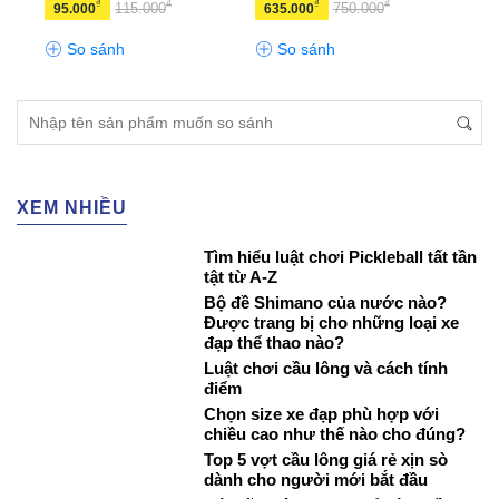
₫
₫
₫
₫
115.000
750.000
95.000
635.000
500
So sánh
So sánh
S
XEM NHIỀU
Tìm hiểu luật chơi Pickleball tất tần
tật từ A-Z
Bộ đề Shimano của nước nào?
Được trang bị cho những loại xe
đạp thể thao nào?
Luật chơi cầu lông và cách tính
điểm
Chọn size xe đạp phù hợp với
chiều cao như thế nào cho đúng?
Top 5 vợt cầu lông giá rẻ xịn sò
dành cho người mới bắt đầu