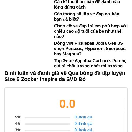
Các kĩ thuật cơ bản để đánh cầu
lông đúng cách
Các thông số lốp xe đạp cơ bản
bạn đã biết?
Chọn cỡ xe đạp trẻ em phù hợp với
chiều cao độ tuổi của bé như thế
nào?
Dòng vợt Pickleball Joola Gen 3S
chọn Perseus, Hyperion, Scorpeus
hay Magnus?
Top 3+ xe đạp đua Carbon siêu nhẹ
giá rẻ chất lượng nhất thị trường
Bình luận và đánh giá về Quả bóng đá tập luyện
Size 5 Zocker Inspire da SVD Đỏ
0.0
5
0
đánh giá
4
0
đánh giá
3
0
đánh giá