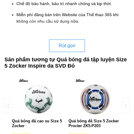
Chế độ bảo hành, bảo trì nhanh chóng và kịp thời.
Miễn phí đăng bán trên Website của Thể thao 365 khi
không còn nhu cầu sử dụng nữa.
Rút gọn
Sản phẩm tương tự Quả bóng đá tập luyện Size
5 Zocker Inspire da SVD Đỏ
Size
Quả bóng đá cao su Size 5
Quả bóng đá Size 5 Zocker
Quả 
C mờ
Zocker
Procter ZK5-P203
Insp