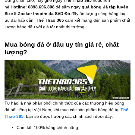
Đừng chần chờ, hãy ghé ngay
Thể Thao 365
hoặc liên
hệ
Hotline: 0898.696.808
để sắm ngay
quả bóng đá tập luyện
Size 5 Zocker Inspire da SVD Đỏ
đầy ấn tượng cùng hàng loạt
ưu đãi hấp dẫn.
Thể Thao 365
cam kết mang đến sản phẩm chất
lượng hàng đầu với giá tốt nhất thị trường.
Mua bóng đá ở đâu uy tín giá rẻ, chất
lượng?
Tự hào là nhà phân phối chính thức của các thương hiệu bóng
đá nổi tiếng tại Việt Nam, khi mua các sản phẩm bóng đá tại
Thể
Thao 365
, bạn sẽ được hưởng các chính sách dưới đây:
Cam kết 100% hàng chính hãng.