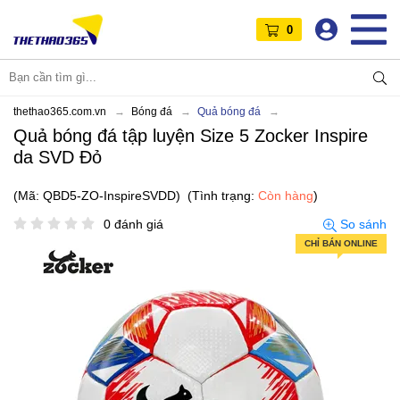
0
thethao365.com.vn
Bóng đá
Quả bóng đá
Quả bóng đá tập luyện Size 5 Zocker Inspire
da SVD Đỏ
(Mã: QBD5-ZO-InspireSVDD)
(Tình trạng:
Còn hàng
)
0 đánh giá
So sánh
CHỈ BÁN ONLINE