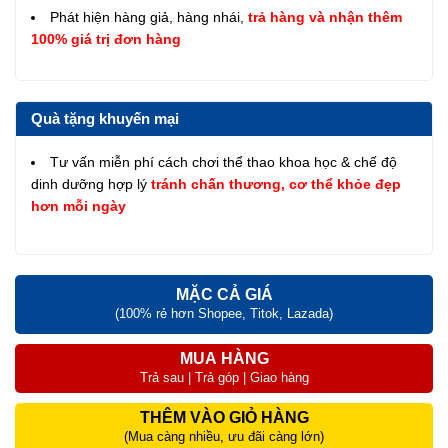
Phát hiện hàng giả, hàng nhái,
trả hàng và nhận thêm
100% giá trị đơn hàng
Quà tặng khuyến mại
Tư vấn miễn phí cách chơi thể thao khoa học & chế độ
dinh dưỡng hợp lý
tránh chấn thương, cơ thể khỏe đẹp
hơn mỗi ngày
MẶC CẢ GIÁ
(100% rẻ hơn Shopee, Titok, Lazada)
MUA HÀNG
Trả sau | Trả góp | Giao hàng
THÊM VÀO GIỎ HÀNG
(Mua càng nhiều, ưu đãi càng lớn)