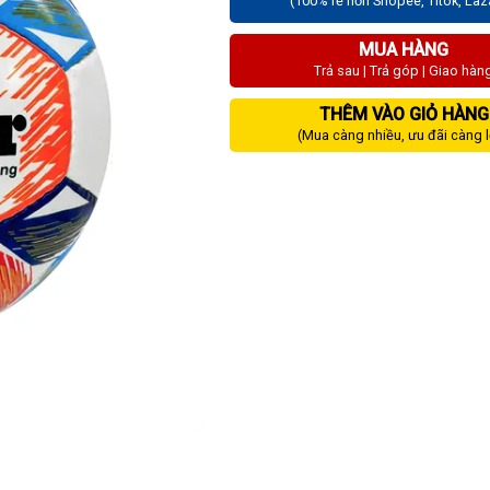
(100% rẻ hơn Shopee, Titok, La
MUA HÀNG
Trả sau | Trả góp | Giao hàn
THÊM VÀO GIỎ HÀNG
(Mua càng nhiều, ưu đãi càng 