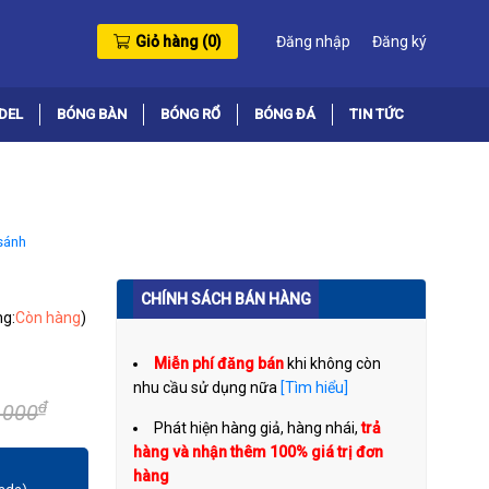
Giỏ hàng (
0
)
Đăng nhập
Đăng ký
DEL
BÓNG BÀN
BÓNG RỔ
BÓNG ĐÁ
TIN TỨC
sánh
CHÍNH SÁCH BÁN HÀNG
ng:
Còn hàng
)
Miễn phí đăng bán
khi không còn
nhu cầu sử dụng nữa
[Tìm hiểu]
₫
.000
Phát hiện hàng giả, hàng nhái,
trả
hàng và nhận thêm 100% giá trị đơn
hàng