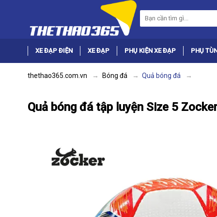
XE ĐẠP ĐIỆN
XE ĐẠP
PHỤ KIỆN XE ĐẠP
PHỤ TÙN
thethao365.com.vn
Bóng đá
Quả bóng đá
Quả bóng đá tập luyện Size 5 Zocke