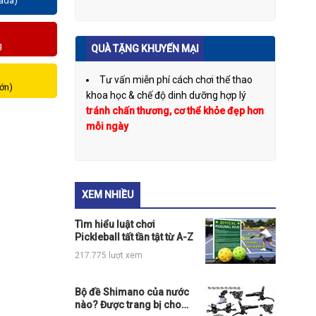
zada)
g
QUÀ TẶNG KHUYẾN MẠI
Tư vấn miễn phí cách chơi thể thao
lớn)
khoa học & chế độ dinh dưỡng hợp lý
tránh chấn thương, cơ thể khỏe đẹp hơn
mỗi ngày
XEM NHIỀU
Tìm hiểu luật chơi
Pickleball tất tần tật từ A-Z
217.775 lượt xem
Bộ đề Shimano của nước
nào? Được trang bị cho