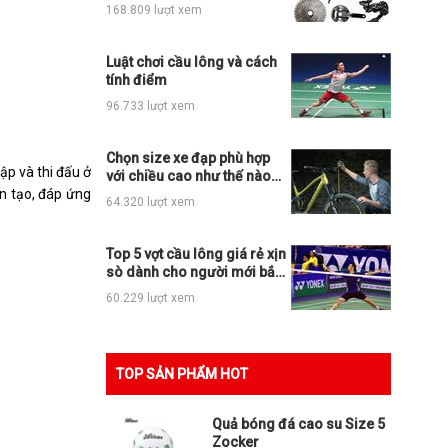
những loại xe đạp thể thao
168.809 lượt xem
nào?
Luật chơi cầu lông và cách
tính điểm
96.733 lượt xem
Chọn size xe đạp phù hợp
ập và thi đấu ở
với chiều cao như thế nào
n tạo, đáp ứng
cho đúng?
64.320 lượt xem
Top 5 vợt cầu lông giá rẻ xịn
sò dành cho người mới bắt
đầu
60.229 lượt xem
TOP SẢN PHẨM HOT
Quả bóng đá cao su Size 5
Zocker