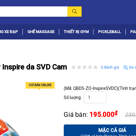
G XE ĐẠP
GHẾ MASSAGE
THIẾT BỊ GYM
PICKLEBALL
PA
r Inspire da SVD Cam
0 đánh giá
So 
CHỈ BÁN ONLINE
(Mã: QBD5-ZO-InspireSVDC)
(Tình trạ
Số lượng
₫
Giá bán:
195.000
230
MẶC CẢ GIÁ