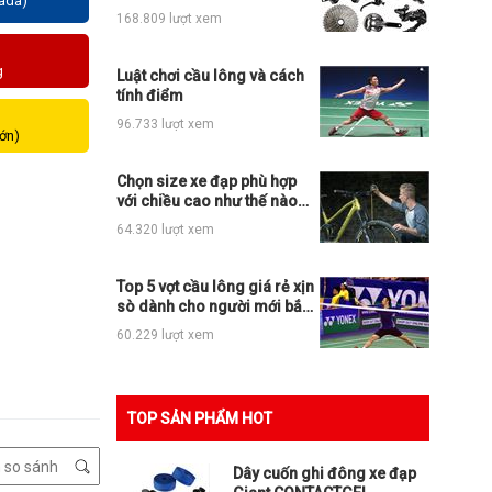
zada)
những loại xe đạp thể thao
168.809 lượt xem
nào?
g
Luật chơi cầu lông và cách
tính điểm
96.733 lượt xem
lớn)
Chọn size xe đạp phù hợp
với chiều cao như thế nào
cho đúng?
64.320 lượt xem
Top 5 vợt cầu lông giá rẻ xịn
sò dành cho người mới bắt
đầu
60.229 lượt xem
TOP SẢN PHẨM HOT
Dây cuốn ghi đông xe đạp