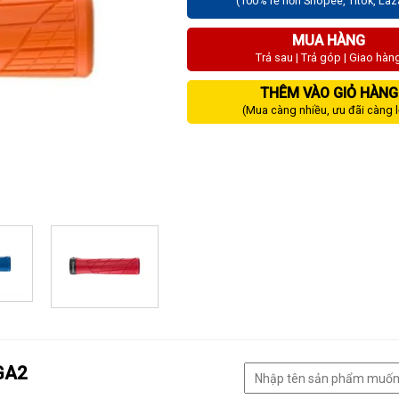
(100% rẻ hơn Shopee, Titok, La
MUA HÀNG
Trả sau | Trả góp | Giao hàn
THÊM VÀO GIỎ HÀNG
(Mua càng nhiều, ưu đãi càng 
GA2