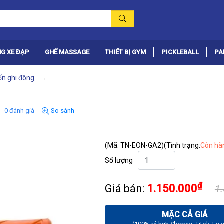
G XE ĐẠP
GHẾ MASSAGE
THIẾT BỊ GYM
PICKLEBALL
PA
ốn ghi đông
0 đánh giá
So sánh
(Mã: TN-EON-GA2)
(Tình trạng:
Còn hà
Số lượng
₫
Giá bán:
1.150.000
1
MẶC CẢ GIÁ