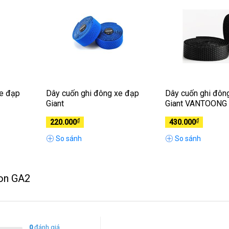
xe đạp
Dây cuốn ghi đông xe đạp
Dây cuốn ghi đôn
Giant
Giant VANTOONG
₫
₫
220.000
430.000
So sánh
So sánh
gon GA2
0
đánh giá