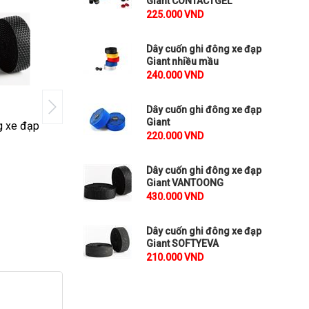
Giant CONTACTGEL
225.000 VND
Dây cuốn ghi đông xe đạp
Giant nhiều mầu
240.000 VND
Dây cuốn ghi đông xe đạp
Giant
g xe đạp
Dây cuốn ghi đông xe đạp
Dây cuốn ghi đ
220.000 VND
Giant SOFTYEVA
Giant SOFTYP
₫
₫
210.000
270.000
Dây cuốn ghi đông xe đạp
Giant VANTOONG
So sánh
So sánh
430.000 VND
Dây cuốn ghi đông xe đạp
Giant SOFTYEVA
210.000 VND