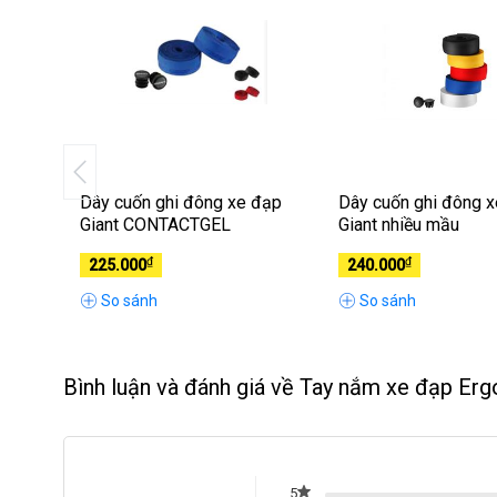
 GD1
Dây cuốn ghi đông xe đạp
Dây cuốn ghi đông 
alth
Giant CONTACTGEL
Giant nhiều mầu
₫
₫
225.000
240.000
So sánh
So sánh
Bình luận và đánh giá về Tay nắm xe đạp Er
5