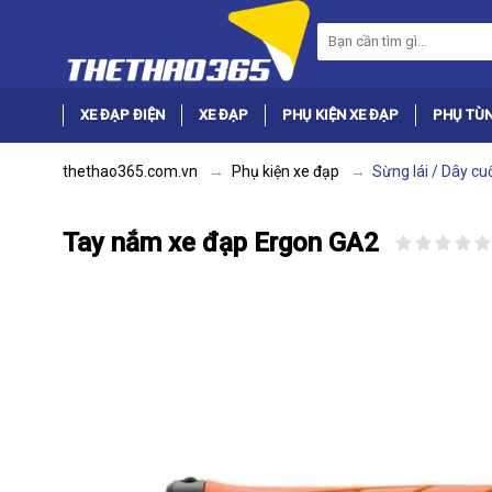
XE ĐẠP ĐIỆN
XE ĐẠP
PHỤ KIỆN XE ĐẠP
PHỤ TÙN
thethao365.com.vn
Phụ kiện xe đạp
Sừng lái / Dây cu
Tay nắm xe đạp Ergon GA2