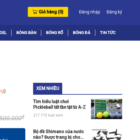
Giỏ hàng (
0
)
Đăng nhập
Đăng ký
DEL
BÓNG BÀN
BÓNG RỔ
BÓNG ĐÁ
TIN TỨC
XEM NHIỀU
ng
)
Tìm hiểu luật chơi
Pickleball tất tần tật từ A-Z
217.775 lượt xem
₫
.500.000
Bộ đề Shimano của nước
nào? Được trang bị cho