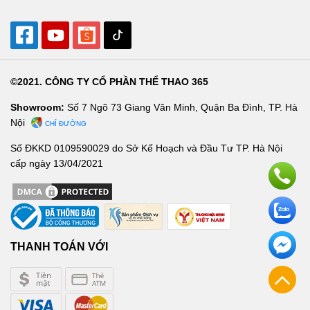
©2021. CÔNG TY CỔ PHẦN THỂ THAO 365
Showroom:
Số 7 Ngõ 73 Giang Văn Minh, Quận Ba Đình, TP. Hà
Nội
CHỈ ĐƯỜNG
Số ĐKKD 0109590029 do Sở Kế Hoạch và Đầu Tư TP. Hà Nội
cấp ngày 13/04/2021
THANH TOÁN VỚI