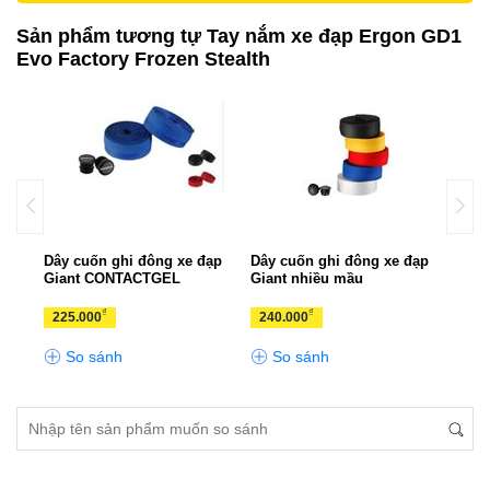
Sản phẩm tương tự Tay nắm xe đạp Ergon GD1
Evo Factory Frozen Stealth
GA2
Dây cuốn ghi đông xe đạp
Dây cuốn ghi đông xe đạp
Dây 
Giant CONTACTGEL
Giant nhiều mầu
Gian
₫
₫
225.000
240.000
220
So sánh
So sánh
S