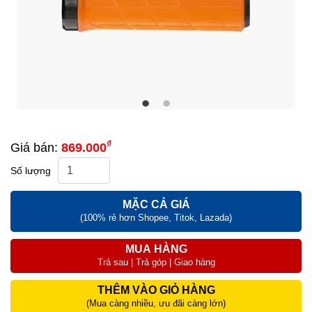
₫
Giá bán:
869.000
Số lượng
MẶC CẢ GIÁ
(100% rẻ hơn Shopee, Titok, Lazada)
MUA HÀNG
Trả sau | Trả góp | Giao hàng
THÊM VÀO GIỎ HÀNG
(Mua càng nhiều, ưu đãi càng lớn)