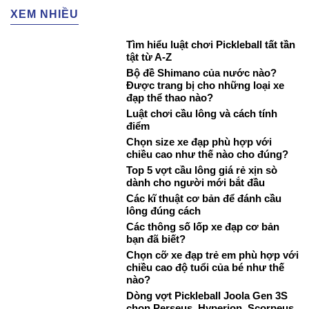
XEM NHIỀU
Tìm hiểu luật chơi Pickleball tất tần
tật từ A-Z
Bộ đề Shimano của nước nào?
Được trang bị cho những loại xe
đạp thể thao nào?
Luật chơi cầu lông và cách tính
điểm
Chọn size xe đạp phù hợp với
chiều cao như thế nào cho đúng?
Top 5 vợt cầu lông giá rẻ xịn sò
dành cho người mới bắt đầu
Các kĩ thuật cơ bản để đánh cầu
lông đúng cách
Các thông số lốp xe đạp cơ bản
bạn đã biết?
Chọn cỡ xe đạp trẻ em phù hợp với
chiều cao độ tuổi của bé như thế
nào?
Dòng vợt Pickleball Joola Gen 3S
chọn Perseus, Hyperion, Scorpeus