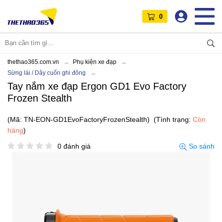
0
thethao365.com.vn
Phụ kiện xe đạp
Sừng lái / Dây cuốn ghi đông
Tay nắm xe đạp Ergon GD1 Evo Factory
Frozen Stealth
(Mã: TN-EON-GD1EvoFactoryFrozenStealth)
(Tình trạng:
Còn
hàng
)
0 đánh giá
So sánh