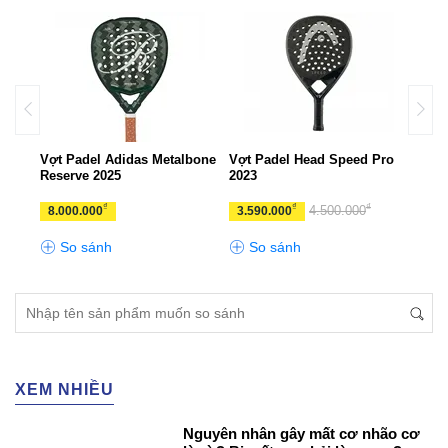
ries
Vợt Padel Adidas Metalbone
Vợt Padel Head Speed Pro
Vợt 
Reserve 2025
2023
360+
₫
₫
₫
4.500.000
8.000.000
3.590.000
3.4
So sánh
So sánh
S
XEM NHIỀU
Nguyên nhân gây mất cơ nhão cơ