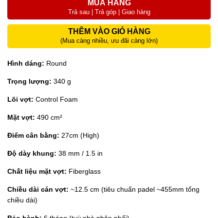
MUA HÀNG
Trả sau | Trả góp | Giao hàng
THÊM VÀO GIỎ HÀNG
(Mua càng nhiều, ưu đãi càng lớn)
Hình dáng:
Round
Trọng lượng:
340 g
Lõi vợt:
Control Foam
Mặt vợt:
490 cm²
Điểm cân bằng:
27cm (High)
Độ dày khung:
38 mm / 1.5 in
Chất liệu mặt vợt:
Fiberglass
Chiều dài cán vợt:
~12.5 cm (tiêu chuẩn padel ~455mm tổng
chiều dài)
Bảo hành:
6 tháng (tuỳ nhà phân phối)