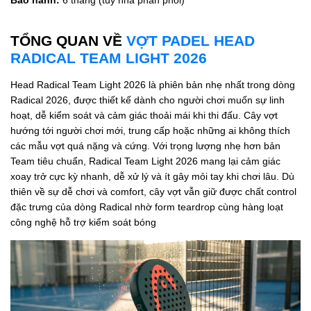
TỔNG QUAN VỀ
VỢT PADEL HEAD
RADICAL TEAM LIGHT 2026
Head Radical Team Light 2026 là phiên bản nhẹ nhất trong dòng
Radical 2026, được thiết kế dành cho người chơi muốn sự linh
hoạt, dễ kiểm soát và cảm giác thoải mái khi thi đấu. Cây vợt
hướng tới người chơi mới, trung cấp hoặc những ai không thích
các mẫu vợt quá nặng và cứng. Với trọng lượng nhẹ hơn bản
Team tiêu chuẩn, Radical Team Light 2026 mang lại cảm giác
xoay trở cực kỳ nhanh, dễ xử lý và ít gây mỏi tay khi chơi lâu. Dù
thiên về sự dễ chơi và comfort, cây vợt vẫn giữ được chất control
đặc trưng của dòng Radical nhờ form teardrop cùng hàng loạt
công nghệ hỗ trợ kiểm soát bóng