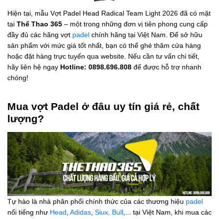
Hiện tại, mẫu Vợt Padel Head Radical Team Light 2026
đã có mặt
tại
Thể Thao 365
– một trong những đơn vị tiên phong cung cấp
đầy đủ các hãng vợt
padel
chính hãng tại Việt Nam. Để sở hữu
sản phẩm với mức giá tốt nhất, bạn có thể ghé thăm cửa hàng
hoặc đặt hàng trực tuyến qua website. Nếu cần tư vấn chi tiết,
hãy liên hệ ngay
Hotline: 0898.696.808
để được hỗ trợ nhanh
chóng!
Mua vợt Padel ở đâu uy tín giá rẻ, chất
lượng?
Tự hào là nhà phân phối chính thức của các thương hiệu
padel
nổi tiếng như
Head
,
Adidas
,
Siux,
Bull
,... tại Việt Nam, khi mua các