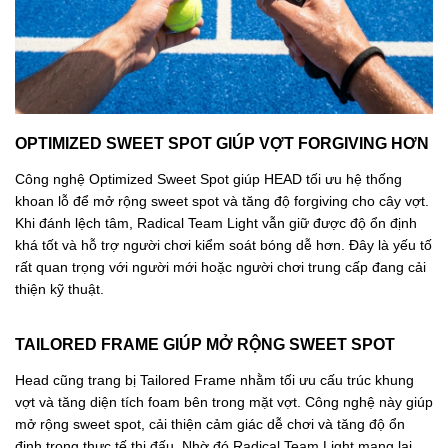
OPTIMIZED SWEET SPOT GIÚP VỢT FORGIVING HƠN
Công nghệ Optimized Sweet Spot giúp HEAD tối ưu hệ thống
khoan lỗ để mở rộng sweet spot và tăng độ forgiving cho cây vợt.
Khi đánh lệch tâm, Radical Team Light vẫn giữ được độ ổn định
khá tốt và hỗ trợ người chơi kiểm soát bóng dễ hơn. Đây là yếu tố
rất quan trọng với người mới hoặc người chơi trung cấp đang cải
thiện kỹ thuật.
TAILORED FRAME GIÚP MỞ RỘNG SWEET SPOT
Head cũng trang bị Tailored Frame nhằm tối ưu cấu trúc khung
vợt và tăng diện tích foam bên trong mặt vợt. Công nghệ này giúp
mở rộng sweet spot, cải thiện cảm giác dễ chơi và tăng độ ổn
định trong thực tế thi đấu. Nhờ đó Radical Team Light mang lại