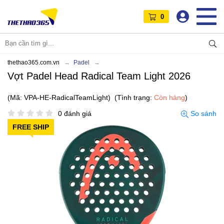
0
thethao365.com.vn
Padel
Vợt Padel Head Radical Team Light 2026
(Mã: VPA-HE-RadicalTeamLight)
(Tình trạng:
Còn hàng
)
0 đánh giá
So sánh
FREE SHIP