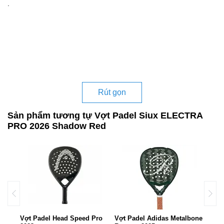
.
Rút gọn
Sản phẩm tương tự Vợt Padel Siux ELECTRA
PRO 2026 Shadow Red
ries
Vợt Padel Head Speed Pro
Vợt Padel Adidas Metalbone
Vợt 