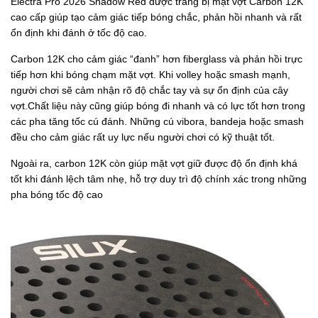
Electra Pro 2026 Shadow Red được trang bị mặt vợt Carbon 12K
cao cấp giúp tạo cảm giác tiếp bóng chắc, phản hồi nhanh và rất
ổn định khi đánh ở tốc độ cao.
Carbon 12K cho cảm giác “đanh” hơn fiberglass và phản hồi trực
tiếp hơn khi bóng chạm mặt vợt. Khi volley hoặc smash mạnh,
người chơi sẽ cảm nhận rõ độ chắc tay và sự ổn định của cây
vợt.Chất liệu này cũng giúp bóng đi nhanh và có lực tốt hơn trong
các pha tăng tốc cú đánh. Những cú vibora, bandeja hoặc smash
đều cho cảm giác rất uy lực nếu người chơi có kỹ thuật tốt.
Ngoài ra, carbon 12K còn giúp mặt vợt giữ được độ ổn định khá
tốt khi đánh lệch tâm nhẹ, hỗ trợ duy trì độ chính xác trong những
pha bóng tốc độ cao