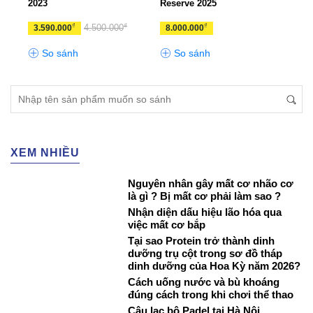
2023
Reserve 2025
360+
₫
₫
₫
4.500.000
3.590.000
8.000.000
3.4
So sánh
So sánh
S
XEM NHIỀU
Nguyên nhân gây mất cơ nhão cơ
là gì ? Bị mất cơ phải làm sao ?
Nhận diện dấu hiệu lão hóa qua
việc mất cơ bắp
Tại sao Protein trở thành dinh
dưỡng trụ cột trong sơ đồ tháp
dinh dưỡng của Hoa Kỳ năm 2026?
Cách uống nước và bù khoáng
đúng cách trong khi chơi thể thao
Câu lạc bộ Padel tại Hà Nội