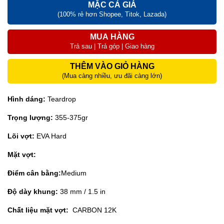
MẶC CẢ GIÁ
(100% rẻ hơn Shopee, Titok, Lazada)
MUA HÀNG
Trả sau | Trả góp | Giao hàng
THÊM VÀO GIỎ HÀNG
(Mua càng nhiều, ưu đãi càng lớn)
Hình dáng:
Teardrop
Trọng lượng:
355-375gr
Lõi vợt:
EVA Hard
Mặt vợt:
Điểm cân bằng:
Medium
Độ dày khung:
38 mm / 1.5 in
Chất liệu mặt vợt:
CARBON 12K