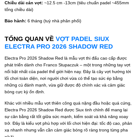
Chiều dài cán vợt:
~12.5 cm -13cm (tiêu chuẩn padel ~455mm
tổng chiều dài)
Bảo hành:
6 tháng (tuỳ nhà phân phối)
TỔNG QUAN VỀ
VỢT PADEL SIUX
ELECTRA PRO 2026 SHADOW RED
Electra Pro 2026 Shadow Red là mẫu vợt thi đấu cao cấp được
phát triển dành cho Franco Stupaczuk – một trong những tay vợt
nổi bật nhất của padel thế giới hiện nay. Đây là cây vợt hướng tới
lối chơi toàn diện, nơi người chơi vừa có thể tạo sức ép bằng
những cú đánh mạnh, vừa giữ được độ chính xác và cảm giác
bóng cực kỳ ổn định.
Khác với nhiều mẫu vợt thiên công quá nặng đầu hoặc quá cứng,
Electra Pro 2026 Shadow Red được Siux tinh chỉnh để mang lại
sự cân bằng rất tốt giữa sức mạnh, kiểm soát và khả năng xoay
trở. Đây là kiểu vợt phù hợp với lối chơi hiện đại: tốc độ cao, phản
xạ nhanh nhưng vẫn cần cảm giác bóng rõ ràng trong từng pha
xử lý.