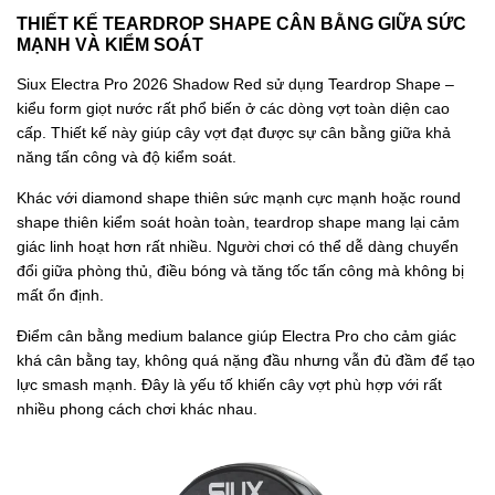
THIẾT KẾ TEARDROP SHAPE CÂN BẰNG GIỮA SỨC
MẠNH VÀ KIỂM SOÁT
Siux Electra Pro 2026 Shadow Red sử dụng Teardrop Shape –
kiểu form giọt nước rất phổ biến ở các dòng vợt toàn diện cao
cấp. Thiết kế này giúp cây vợt đạt được sự cân bằng giữa khả
năng tấn công và độ kiểm soát.
Khác với diamond shape thiên sức mạnh cực mạnh hoặc round
shape thiên kiểm soát hoàn toàn, teardrop shape mang lại cảm
giác linh hoạt hơn rất nhiều. Người chơi có thể dễ dàng chuyển
đổi giữa phòng thủ, điều bóng và tăng tốc tấn công mà không bị
mất ổn định.
Điểm cân bằng medium balance giúp Electra Pro cho cảm giác
khá cân bằng tay, không quá nặng đầu nhưng vẫn đủ đầm để tạo
lực smash mạnh. Đây là yếu tố khiến cây vợt phù hợp với rất
nhiều phong cách chơi khác nhau.