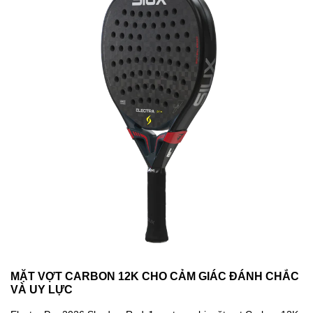
MẶT VỢT CARBON 12K CHO CẢM GIÁC ĐÁNH CHẮC
VÀ UY LỰC