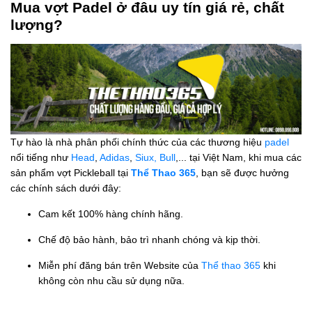
Mua vợt Padel ở đâu uy tín giá rẻ, chất
lượng?
Tự hào là nhà phân phối chính thức của các thương hiệu
padel
nổi tiếng như
Head
,
Adidas
,
Siux,
Bull
,... tại Việt Nam, khi mua các
sản phẩm vợt Pickleball tại
Thể Thao 365
, bạn sẽ được hưởng
các chính sách dưới đây:
Cam kết 100% hàng chính hãng.
Chế độ bảo hành, bảo trì nhanh chóng và kịp thời.
Miễn phí đăng bán trên Website của
Thể thao 365
khi
không còn nhu cầu sử dụng nữa.