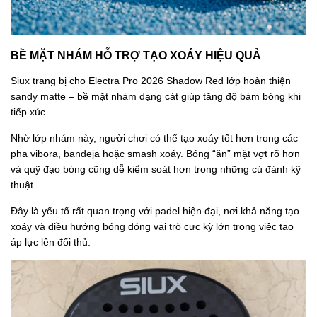
BỀ MẶT NHÁM HỖ TRỢ TẠO XOÁY HIỆU QUẢ
Siux trang bị cho Electra Pro 2026 Shadow Red lớp hoàn thiện
sandy matte – bề mặt nhám dạng cát giúp tăng độ bám bóng khi
tiếp xúc.
Nhờ lớp nhám này, người chơi có thể tạo xoáy tốt hơn trong các
pha vibora, bandeja hoặc smash xoáy. Bóng “ăn” mặt vợt rõ hơn
và quỹ đạo bóng cũng dễ kiểm soát hơn trong những cú đánh kỹ
thuật.
Đây là yếu tố rất quan trọng với padel hiện đại, nơi khả năng tạo
xoáy và điều hướng bóng đóng vai trò cực kỳ lớn trong việc tạo
áp lực lên đối thủ.