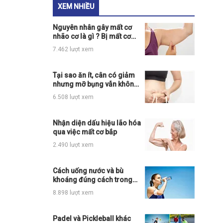
XEM NHIỀU
Nguyên nhân gây mất cơ
nhão cơ là gì ? Bị mất cơ
phải làm sao ?
7.462 lượt xem
Tại sao ăn ít, cân có giảm
nhưng mỡ bụng vẫn không
giảm?
6.508 lượt xem
Nhận diện dấu hiệu lão hóa
qua việc mất cơ bắp
2.490 lượt xem
Cách uống nước và bù
khoáng đúng cách trong
khi chơi thể thao
8.898 lượt xem
Padel và Pickleball khác