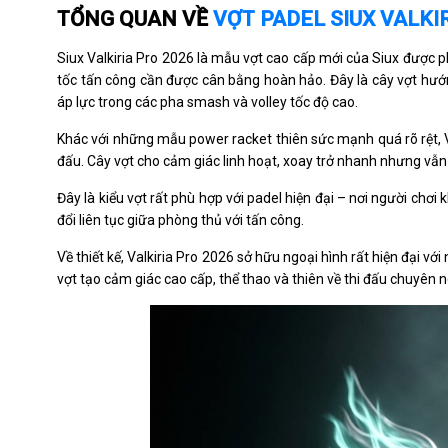
TỔNG QUAN VỀ
VỢT PADEL SIUX VALKI
Siux Valkiria Pro 2026 là mẫu vợt cao cấp mới của Siux được phá
tốc tấn công cần được cân bằng hoàn hảo. Đây là cây vợt hướn
áp lực trong các pha smash và volley tốc độ cao.
Khác với những mẫu power racket thiên sức mạnh quá rõ rệt, V
đấu. Cây vợt cho cảm giác linh hoạt, xoay trở nhanh nhưng vẫn
Đây là kiểu vợt rất phù hợp với padel hiện đại – nơi người c
đổi liên tục giữa phòng thủ với tấn công.
Về thiết kế, Valkiria Pro 2026 sở hữu ngoại hình rất hiện đại
vợt tạo cảm giác cao cấp, thể thao và thiên về thi đấu chuyên n