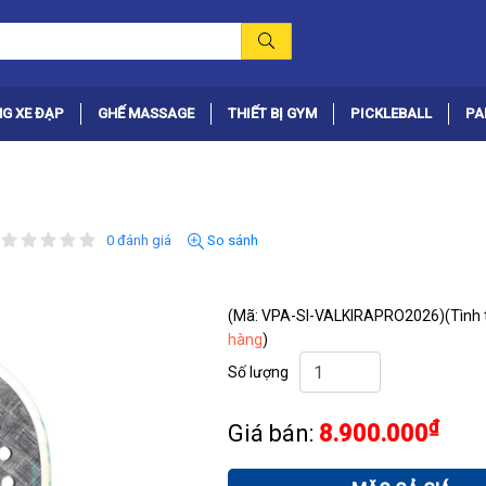
G XE ĐẠP
GHẾ MASSAGE
THIẾT BỊ GYM
PICKLEBALL
PA
0 đánh giá
So sánh
(Mã: VPA-SI-VALKIRAPRO2026)
(Tình 
hàng
)
Số lượng
₫
Giá bán:
8.900.000