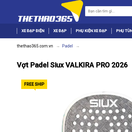
XE ĐẠP ĐIỆN
XE ĐẠP
PHỤ KIỆN XE ĐẠP
PHỤ TÙN
thethao365.com.vn
Padel
Vợt Padel Siux VALKIRA PRO 2026
FREE SHIP