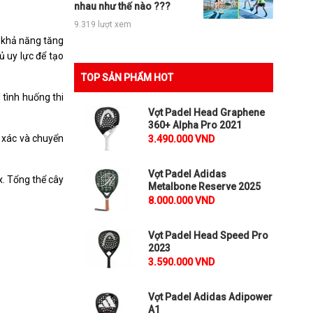
nhau như thế nào ???
9.319 lượt xem
à khả năng tăng
ủ uy lực để tạo
TOP SẢN PHẨM HOT
 tình huống thi
Vợt Padel Head Graphene
360+ Alpha Pro 2021
h xác và chuyển
3.490.000 VND
Vợt Padel Adidas
x. Tổng thể cây
Metalbone Reserve 2025
8.000.000 VND
Vợt Padel Head Speed Pro
2023
3.590.000 VND
Vợt Padel Adidas Adipower
A1