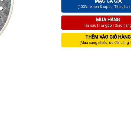
MẶC CẢ GIÁ
(100% rẻ hơn Shopee, Titok, La
MUA HÀNG
Trả sau | Trả góp | Giao hàn
THÊM VÀO GIỎ HÀNG
(Mua càng nhiều, ưu đãi càng 