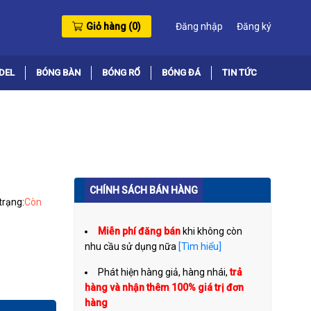
Giỏ hàng (
0
)
Đăng nhập
Đăng ký
DEL
BÓNG BÀN
BÓNG RỔ
BÓNG ĐÁ
TIN TỨC
CHÍNH SÁCH BÁN HÀNG
trạng:
Còn
Miễn phí đăng bán
khi không còn
nhu cầu sử dụng nữa
[Tìm hiểu]
Phát hiện hàng giả, hàng nhái,
trả
hàng và nhận thêm 100% giá trị đơn
hàng