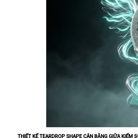
THIẾT KẾ TEARDROP SHAPE CÂN BẰNG GIỮA KIỂM 