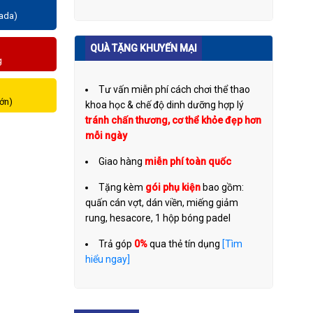
zada)
QUÀ TẶNG KHUYẾN MẠI
g
Tư vấn miễn phí cách chơi thể thao
lớn)
khoa học & chế độ dinh dưỡng hợp lý
tránh chấn thương, cơ thể khỏe đẹp hơn
mỗi ngày
Giao hàng
miễn phí toàn quốc
Tặng kèm
gói phụ kiện
bao gồm:
quấn cán vợt, dán viền, miếng giảm
rung, hesacore, 1 hộp bóng padel
Trả góp
0%
qua thẻ tín dụng
[Tìm
hiểu ngay]