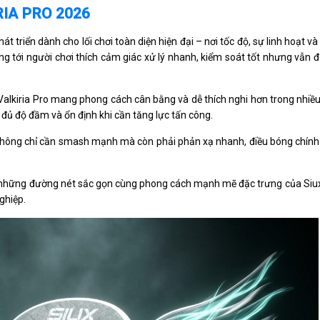
RIA PRO 2026
t triển dành cho lối chơi toàn diện hiện đại – nơi tốc độ, sự linh hoạt v
g tới người chơi thích cảm giác xử lý nhanh, kiểm soát tốt nhưng vẫn đ
alkiria Pro mang phong cách cân bằng và dễ thích nghi hơn trong nhiều
 đủ độ đầm và ổn định khi cần tăng lực tấn công.
hơi không chỉ cần smash mạnh mà còn phải phản xạ nhanh, điều bóng chín
 với những đường nét sắc gọn cùng phong cách mạnh mẽ đặc trưng của Siu
ghiệp.