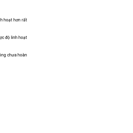
h hoạt hơn rất
c độ linh hoạt
 bóng chưa hoàn