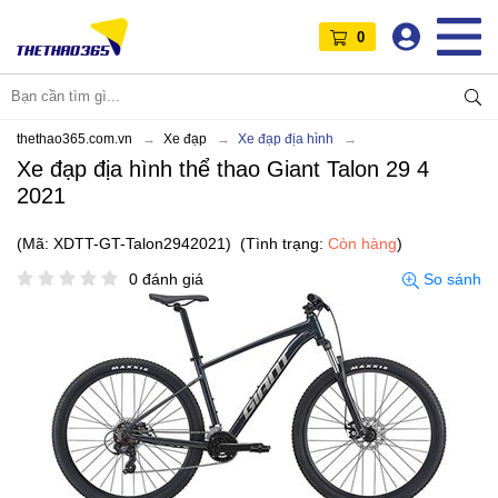
0
thethao365.com.vn
Xe đạp
Xe đạp địa hình
Xe đạp địa hình thể thao Giant Talon 29 4
2021
(Mã: XDTT-GT-Talon2942021)
(Tình trạng:
Còn hàng
)
0 đánh giá
So sánh