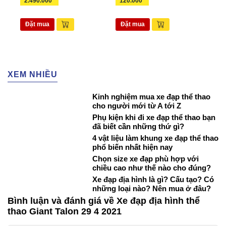
2.490.000
120.000
265
Đặt mua
Đặt mua
Đặ
XEM NHIỀU
Kinh nghiệm mua xe đạp thể thao
cho người mới từ A tới Z
Phụ kiện khi đi xe đạp thể thao bạn
đã biết cần những thứ gì?
4 vật liệu làm khung xe đạp thể thao
phổ biến nhất hiện nay
Chọn size xe đạp phù hợp với
chiều cao như thế nào cho đúng?
Xe đạp địa hình là gì? Cấu tạo? Có
những loại nào? Nên mua ở đâu?
Bình luận và đánh giá về Xe đạp địa hình thể
thao Giant Talon 29 4 2021