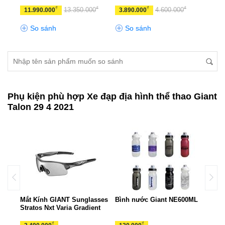
₫
₫
₫
₫
13.350.000
4.600.000
11.990.000
3.890.000
10.
So sánh
So sánh
S
Phụ kiện phù hợp Xe đạp địa hình thể thao Giant
Talon 29 4 2021
ant
Mắt Kính GIANT Sunglasses
Bình nước Giant NE600ML
Túi 
Stratos Nxt Varia Gradient
TUI
₫
₫