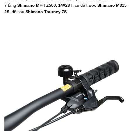
7 tầng
Shimano MF-TZ500, 14×28T
, củ đề trước
Shimano M315
2S
, đề sau
Shimano Tourney 7S
.