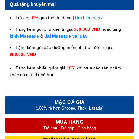
Quà tặng khuyến mại
Trả góp
0%
qua thẻ tín dụng
[Tìm hiểu ngay]
Tặng kèm gói phụ kiện trị giá
500.000 VNĐ
hoặc tặng
kính Massage
&
đai Massage vai gáy
Tặng kèm gói bảo dưỡng miễn phí trọn đời trị giá
900.000 VNĐ
Tặng kèm phiếu giảm giá
10%
khi mua các sản phẩm
khác có giá trị nhỏ hơn
MẶC CẢ GIÁ
(100% rẻ hơn Shopee, Titok, Lazada)
MUA HÀNG
Trả sau | Trả góp | Giao hàng