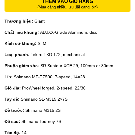
THÊM VÀO GIỎ HÀNG
(Mua càng nhiều, ưu đãi càng lớn)
Thương hiệu:
Giant
Chất liệu khung:
ALUXX-Grade Aluminum, disc
Kích cỡ khung:
S, M
Loại phanh:
Tektro TKD 172, mechanical
Phuộc giảm xóc:
SR Suntour XCE 29, 100mm or 80mm
Líp:
Shimano MF-TZ500, 7-speed, 14×28
Giò đĩa:
ProWheel forged, 2-speed, 22/36
Tay đề:
Shimano SL-M315 2×7S
Đề trước:
Shimano M315 2S
Đề sau:
Shimano Tourney 7S
Tốc độ:
14