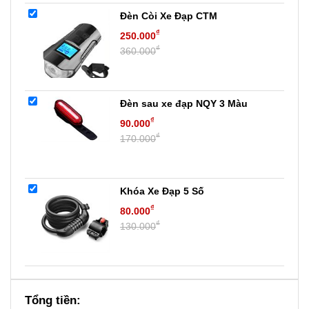
Đèn Còi Xe Đạp CTM
₫
250.000
₫
360.000
Đèn sau xe đạp NQY 3 Màu
₫
90.000
₫
170.000
Khóa Xe Đạp 5 Số
₫
80.000
₫
130.000
Tổng tiền: