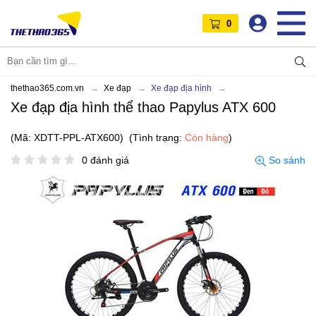
0
thethao365.com.vn
Xe đạp
Xe đạp địa hình
Xe đạp địa hình thể thao Papylus ATX 600
(Mã: XDTT-PPL-ATX600)
(Tình trạng:
Còn hàng
)
0 đánh giá
So sánh