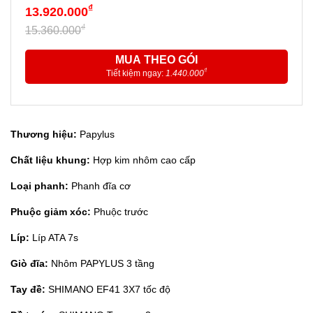
₫
13.920.000
₫
15.360.000
MUA THEO GÓI
₫
Tiết kiệm ngay:
1.440.000
Thương hiệu:
Papylus
Chất liệu khung:
Hợp kim nhôm cao cấp
Loại phanh:
Phanh đĩa cơ
Phuộc giảm xóc:
Phuộc trước
Líp:
Líp ATA 7s
Giò đĩa:
Nhôm PAPYLUS 3 tầng
Tay đề:
SHIMANO EF41 3X7 tốc độ