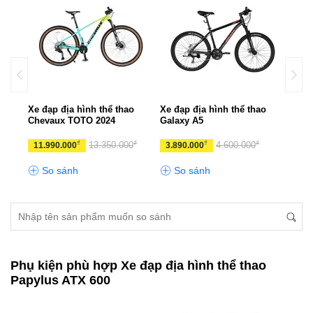
 Life
Xe đạp địa hình thể thao
Xe đạp địa hình thể thao
Xe đ
Chevaux TOTO 2024
Galaxy A5
CHE
₫
₫
₫
₫
13.350.000
4.600.000
11.990.000
3.890.000
10.
So sánh
So sánh
S
Phụ kiện phù hợp Xe đạp địa hình thể thao
Papylus ATX 600