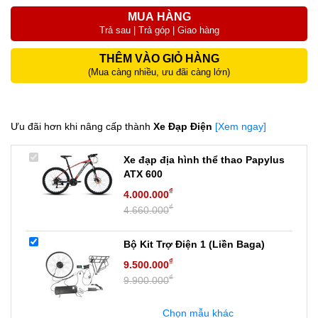
MUA HÀNG
Trả sau | Trả góp | Giao hàng
THÊM VÀO GIỎ HÀNG
(Mua càng nhiều, ưu đãi càng lớn)
Ưu đãi hơn khi nâng cấp thành
Xe Đạp Điện
[Xem ngay]
Xe đạp địa hình thể thao Papylus
ATX 600
₫
4.000.000
₫
4.660.000
Bộ Kit Trợ Điện 1 (Liền Baga)
₫
9.500.000
₫
9.900.000
Chọn mẫu khác