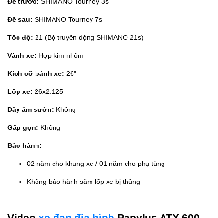
Đề trước:
SHIMANO Tourney 3s
Đề sau:
SHIMANO Tourney 7s
Tốc độ:
21 (Bộ truyền động SHIMANO 21s)
Vành xe:
Hợp kim nhôm
Kích cỡ bánh xe:
26"
Lốp xe:
26x2.125
Dây âm sườn:
Không
Gấp gọn:
Không
Bảo hành:
02 năm cho khung xe / 01 năm cho phụ tùng
Không bảo hành săm lốp xe bị thủng
Video
xe đạp địa hình
Papylus ATX 600