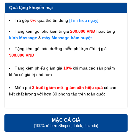
Quà tặng khuyến mại
Trả góp
0%
qua thẻ tín dụng
[Tìm hiểu ngay]
Tặng kèm gói phụ kiện trị giá
200.000 VNĐ
hoặc tặng
kính Massage
&
máy Massage bấm huyệt
Tặng kèm gói bảo dưỡng miễn phí trọn đời trị giá
900.000 VNĐ
Tặng kèm phiếu giảm giá
10%
khi mua các sản phẩm
khác có giá trị nhỏ hơn
Miễn phí
3 buổi giảm mỡ, giảm cân hiệu quả
có cam
kết chất lượng với hơn 30 phòng tập trên toàn quốc
MẶC CẢ GIÁ
(100% rẻ hơn Shopee, Titok, Lazada)