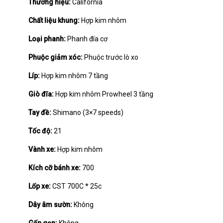
Thương hiệu:
California
Chất liệu khung:
Hợp kim nhôm
Loại phanh:
Phanh đía cơ
Phuộc giảm xóc:
Phuộc trước lò xo
Líp:
Hợp kim nhôm 7 tầng
Giò đĩa:
Hợp kim nhôm Prowheel 3 tầng
Tay đề:
Shimano (3×7 speeds)
Tốc độ:
21
Vành xe:
Hợp kim nhôm
Kích cỡ bánh xe:
700
Lốp xe:
CST 700C * 25c
Dây âm sườn:
Không