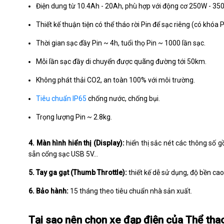
Điện dung từ 10.4Ah - 20Ah, phù hợp với động cơ 250W - 35
Thiết kế thuận tiện có thể tháo rời Pin để sạc riêng (có khóa P
Thời gian sạc đầy Pin ~ 4h, tuổi thọ Pin ~ 1000 lần sạc.
Mỗi lần sạc đầy di chuyển được quãng đường tới 50km.
Không phát thải CO2, an toàn 100% với môi trường.
Tiêu chuẩn IP65
chống nước, chống bụi.
Trọng lượng Pin ~ 2.8kg.
4. Màn hình hiển thị (Display):
hiển thị sắc nét các thông số g
sẵn cổng sạc USB 5V...
5. Tay ga gạt (Thumb Throttle):
thiết kế dễ sử dụng, độ bền cao
6. Bảo hành:
15 tháng theo tiêu chuẩn nhà sản xuất.
Tại sao nên chọn xe đạp điện của Thể tha