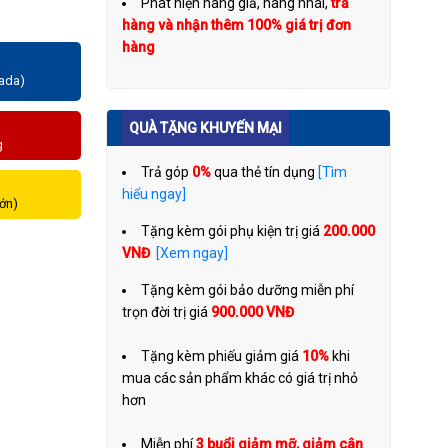
Phát hiện hàng giả, hàng nhái,
trả
hàng và nhận thêm 100% giá trị đơn
hàng
zada)
QUÀ TẶNG KHUYẾN MẠI
g
Trả góp
0%
qua thẻ tín dụng
[Tìm
hiểu ngay]
lớn)
Tặng kèm gói phụ kiện trị giá
200.000
VNĐ
[Xem ngay]
Tặng kèm gói bảo dưỡng miễn phí
trọn đời trị giá
900.000 VNĐ
Tặng kèm phiếu giảm giá
10%
khi
mua các sản phẩm khác có giá trị nhỏ
hơn
Miễn phí
3 buổi giảm mỡ, giảm cân