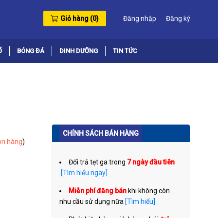
Giỏ hàng (
0
)
Đăng nhập
Đăng ký
Ổ
BÓNG ĐÁ
DINH DƯỠNG
TIN TỨC
CHÍNH SÁCH BÁN HÀNG
òn hàng
)
Đổi trả tẹt ga trong
7 ngày đầu tiên
[Tìm hiểu ngay]
Miễn phí đăng bán
khi không còn
nhu cầu sử dụng nữa
[Tìm hiểu]