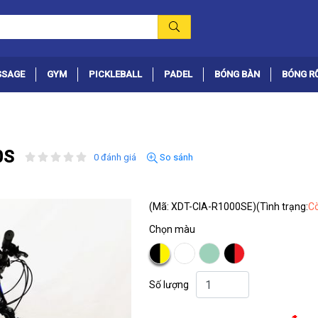
SSAGE
GYM
PICKLEBALL
PADEL
BÓNG BÀN
BÓNG R
0S
0 đánh giá
So sánh
(Mã: XDT-CIA-R1000SE)
(Tình trạng:
C
Chọn màu
Số lượng