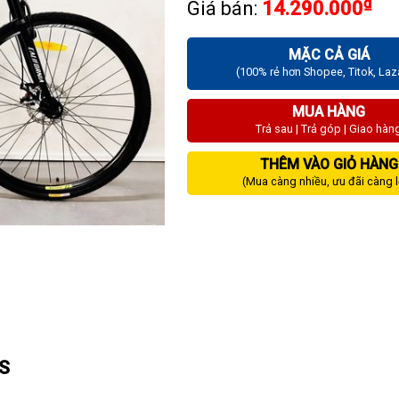
₫
Giá bán:
14.290.000
MẶC CẢ GIÁ
(100% rẻ hơn Shopee, Titok, La
MUA HÀNG
Trả sau | Trả góp | Giao hàn
THÊM VÀO GIỎ HÀNG
(Mua càng nhiều, ưu đãi càng 
0S