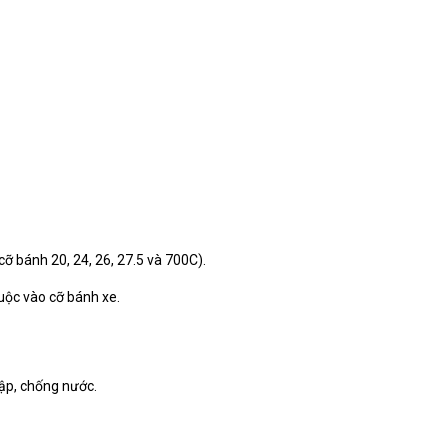
ỡ bánh 20, 24, 26, 27.5 và 700C).
uộc vào cỡ bánh xe.
đập, chống nước.