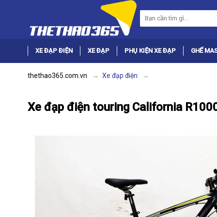
XE ĐẠP ĐIỆN
XE ĐẠP
PHỤ KIỆN XE ĐẠP
GHẾ MA
thethao365.com.vn
Xe đạp điện
Xe đạp điện touring California R100