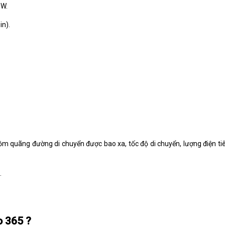
0W.
in).
ồm quãng đường di chuyển được bao xa, tốc độ di chuyển, lượng điện tiê
.
o 365 ?