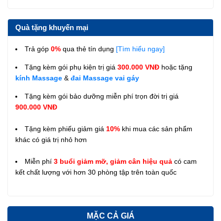
Quà tặng khuyến mại
Trả góp
0%
qua thẻ tín dụng
[Tìm hiểu ngay]
Tặng kèm gói phụ kiện trị giá
300.000 VNĐ
hoặc tặng
kính Massage
&
đai Massage vai gáy
Tặng kèm gói bảo dưỡng miễn phí trọn đời trị giá
900.000 VNĐ
Tặng kèm phiếu giảm giá
10%
khi mua các sản phẩm
khác có giá trị nhỏ hơn
Miễn phí
3 buổi giảm mỡ, giảm cân hiệu quả
có cam
kết chất lượng với hơn 30 phòng tập trên toàn quốc
MẶC CẢ GIÁ