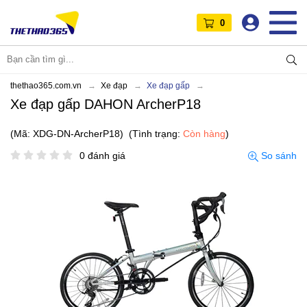
0
thethao365.com.vn
Xe đạp
Xe đạp gấp
Xe đạp gấp DAHON ArcherP18
(Mã: XDG-DN-ArcherP18)
(Tình trạng:
Còn hàng
)
0 đánh giá
So sánh