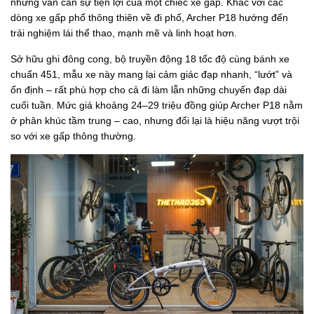
nhưng vẫn cần sự tiện lợi của một chiếc xe gấp. Khác với các
dòng xe gấp phổ thông thiên về đi phố, Archer P18 hướng đến
trải nghiệm lái thể thao, mạnh mẽ và linh hoạt hơn.
Sở hữu ghi đông cong, bộ truyền động 18 tốc độ cùng bánh xe
chuẩn 451, mẫu xe này mang lại cảm giác đạp nhanh, “lướt” và
ổn định – rất phù hợp cho cả đi làm lẫn những chuyến đạp dài
cuối tuần. Mức giá khoảng 24–29 triệu đồng giúp Archer P18 nằm
ở phân khúc tầm trung – cao, nhưng đổi lại là hiệu năng vượt trội
so với xe gấp thông thường.