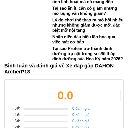
tính linh hoạt mà nó mang đến
Tại sao ăn ít, cân có giảm nhưng
mỡ bụng vẫn không giảm?
Lý do chơi thể thao ra mồ hôi nhiều
nhưng không giảm được mỡ, đặc
biệt mỡ nội tạng
Nhận diện dấu hiệu lão hóa qua
việc mất cơ bắp
Tại sao Protein trở thành dinh
dưỡng trụ cột trong sơ đồ tháp
dinh dưỡng của Hoa Kỳ năm 2026?
Bình luận và đánh giá về Xe đạp gấp DAHON
ArcherP18
0.0
5
0
đánh giá
4
0
đánh giá
3
0
đánh giá
2
0
đánh giá