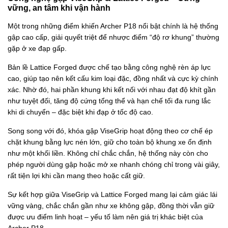
vững, an tâm khi vận hành
Một trong những điểm khiến Archer P18 nổi bật chính là hệ thống
gập cao cấp, giải quyết triệt để nhược điểm “độ rơ khung” thường
gặp ở xe đạp gấp.
Bản lề Lattice Forged được chế tạo bằng công nghệ rèn áp lực
cao, giúp tạo nên kết cấu kim loại đặc, đồng nhất và cực kỳ chính
xác. Nhờ đó, hai phần khung khi kết nối với nhau đạt độ khít gần
như tuyệt đối, tăng độ cứng tổng thể và hạn chế tối đa rung lắc
khi di chuyển – đặc biệt khi đạp ở tốc độ cao.
Song song với đó, khóa gập ViseGrip hoạt động theo cơ chế ép
chặt khung bằng lực nén lớn, giữ cho toàn bộ khung xe ổn định
như một khối liền. Không chỉ chắc chắn, hệ thống này còn cho
phép người dùng gập hoặc mở xe nhanh chóng chỉ trong vài giây,
rất tiện lợi khi cần mang theo hoặc cất giữ.
Sự kết hợp giữa ViseGrip và Lattice Forged mang lại cảm giác lái
vững vàng, chắc chắn gần như xe không gập, đồng thời vẫn giữ
được ưu điểm linh hoạt – yếu tố làm nên giá trị khác biệt của
Archer P18.