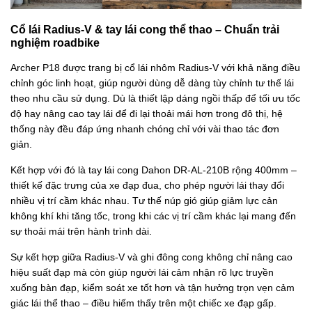
Cổ lái Radius-V & tay lái cong thể thao – Chuẩn trải
nghiệm roadbike
Archer P18 được trang bị cổ lái nhôm Radius-V với khả năng điều
chỉnh góc linh hoạt, giúp người dùng dễ dàng tùy chỉnh tư thế lái
theo nhu cầu sử dụng. Dù là thiết lập dáng ngồi thấp để tối ưu tốc
độ hay nâng cao tay lái để đi lại thoải mái hơn trong đô thị, hệ
thống này đều đáp ứng nhanh chóng chỉ với vài thao tác đơn
giản.
Kết hợp với đó là tay lái cong Dahon DR-AL-210B rộng 400mm –
thiết kế đặc trưng của xe đạp đua, cho phép người lái thay đổi
nhiều vị trí cầm khác nhau. Tư thế núp gió giúp giảm lực cản
không khí khi tăng tốc, trong khi các vị trí cầm khác lại mang đến
sự thoải mái trên hành trình dài.
Sự kết hợp giữa Radius-V và ghi đông cong không chỉ nâng cao
hiệu suất đạp mà còn giúp người lái cảm nhận rõ lực truyền
xuống bàn đạp, kiểm soát xe tốt hơn và tận hưởng trọn vẹn cảm
giác lái thể thao – điều hiếm thấy trên một chiếc xe đạp gấp.