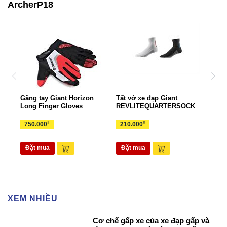
ArcherP18
Găng tay Giant Horizon
Tất vớ xe đạp Giant
Gọng
rts
Long Finger Gloves
REVLITEQUARTERSOCK
EAS
₫
₫
750.000
210.000
70.
Đặt mua
Đặt mua
Đặ
XEM NHIỀU
Cơ chế gấp xe của xe đạp gấp và