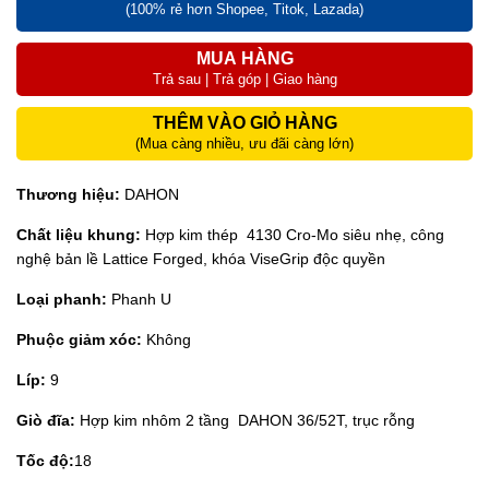
(100% rẻ hơn Shopee, Titok, Lazada)
MUA HÀNG
Trả sau | Trả góp | Giao hàng
THÊM VÀO GIỎ HÀNG
(Mua càng nhiều, ưu đãi càng lớn)
Thương hiệu:
DAHON
Chất liệu khung:
Hợp kim thép 4130 Cro-Mo siêu nhẹ, công
nghệ bản lề Lattice Forged, khóa ViseGrip độc quyền
Loại phanh:
Phanh U
Phuộc giảm xóc:
Không
Líp:
9
Giò đĩa:
Hợp kim nhôm 2 tầng DAHON 36/52T, trục rỗng
Tốc độ:
18