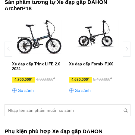
Sản phẩm tương tự Xe đạp gấp DAHON
ArcherP18
K
Xe đạp gấp Trinx LIFE 2.0
Xe đạp gấp Fornix F160
Xe đ
2024
TALL
₫
₫
₫
₫
4.900.000
5.490.000
4.700.000
4.680.000
10.
So sánh
So sánh
S
Phụ kiện phù hợp Xe đạp gấp DAHON