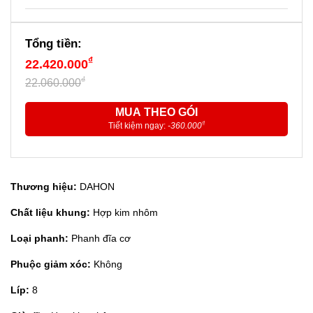
Tổng tiền:
₫
22.420.000
₫
22.060.000
MUA THEO GÓI
₫
Tiết kiệm ngay:
-360.000
Thương hiệu:
DAHON
Chất liệu khung:
Hợp kim nhôm
Loại phanh:
Phanh đĩa cơ
Phuộc giảm xóc:
Không
Líp:
8