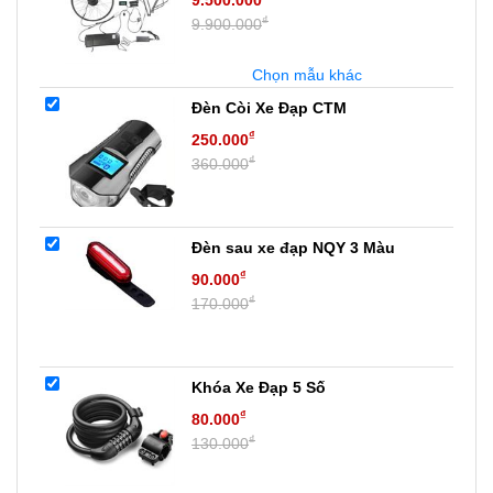
9.500.000
₫
9.900.000
Chọn mẫu khác
Đèn Còi Xe Đạp CTM
₫
250.000
₫
360.000
Đèn sau xe đạp NQY 3 Màu
₫
90.000
₫
170.000
Khóa Xe Đạp 5 Số
₫
80.000
₫
130.000