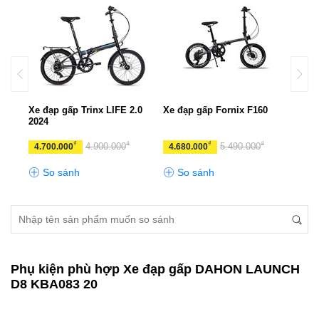
K
Xe đạp gấp Trinx LIFE 2.0
Xe đạp gấp Fornix F160
Xe đ
2024
TALL
₫
₫
₫
₫
4.900.000
5.490.000
4.700.000
4.680.000
10.
So sánh
So sánh
S
Phụ kiện phù hợp Xe đạp gấp DAHON LAUNCH
D8 KBA083 20