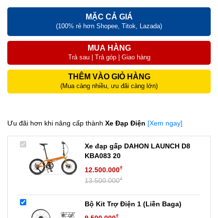
MẶC CẢ GIÁ
(100% rẻ hơn Shopee, Titok, Lazada)
MUA HÀNG
Trả sau | Trả góp | Giao hàng
THÊM VÀO GIỎ HÀNG
(Mua càng nhiều, ưu đãi càng lớn)
Ưu đãi hơn khi nâng cấp thành
Xe Đạp Điện
[Xem ngay]
Xe đạp gấp DAHON LAUNCH D8
KBA083 20
₫
12.500.000
₫
13.500.000
Bộ Kit Trợ Điện 1 (Liền Baga)
₫