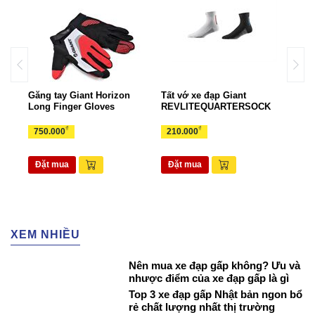
Găng tay Giant Horizon
Tất vớ xe đạp Giant
Gọng
rts
Long Finger Gloves
REVLITEQUARTERSOCK
EAS
₫
₫
750.000
210.000
70.
Đặt mua
Đặt mua
Đặ
XEM NHIỀU
Nên mua xe đạp gấp không? Ưu và
nhược điểm của xe đạp gấp là gì
Top 3 xe đạp gấp Nhật bản ngon bổ
rẻ chất lượng nhất thị trường