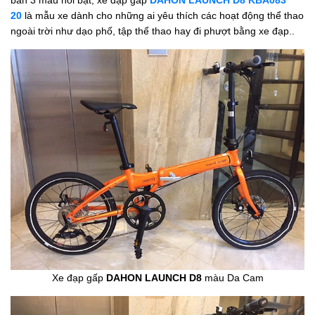
bản 3 màu nổi bật, xe đạp gấp
DAHON LAUNCH D8 KBA083
20
là mẫu xe dành cho những ai yêu thích các hoạt động thể thao
ngoài trời như dạo phố, tập thể thao hay đi phượt bằng xe đạp..
Xe đạp gấp
DAHON LAUNCH D8
màu Da Cam