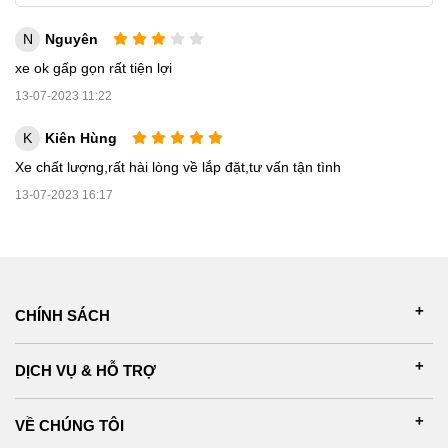
N
Nguyên
xe ok gấp gọn rất tiện lợi
13-07-2023 11:22
K
Kiên Hùng
Xe chất lượng,rất hài lòng về lắp đặt,tư vấn tận tình
13-07-2023 16:17
CHÍNH SÁCH
DỊCH VỤ & HỖ TRỢ
VỀ CHÚNG TÔI