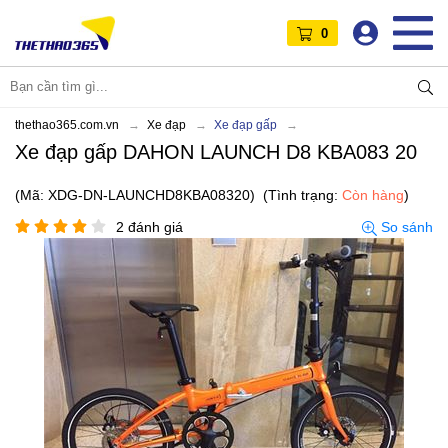
0
thethao365.com.vn
Xe đạp
Xe đạp gấp
Xe đạp gấp DAHON LAUNCH D8 KBA083 20
(Mã: XDG-DN-LAUNCHD8KBA08320)
(Tình trạng:
Còn hàng
)
2 đánh giá
So sánh