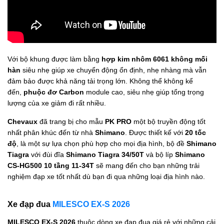
Với bộ khung được làm bằng
hợp kim nhôm 6061 không mối
hàn
siêu nhẹ giúp xe chuyển động ổn định, nhẹ nhàng mà vẫn
đảm bảo được khả năng tải trọng lớn. Không thể không kể
đến,
phuộc đơ Carbon
module cao, siêu nhẹ giúp tổng trọng
lượng của xe giảm đi rất nhiều.
Chevaux
đã trang bị cho mẫu
PK PRO
một bộ truyền động tốt
nhất phân khúc đến từ nhà
Shimano
. Được thiết kế với
20 tốc
độ
, là một sự lựa chọn phù hợp cho mọi địa hình, bộ đề
Shimano
Tiagra
với đùi đĩa
Shimano Tiagra 34/50T
và bộ líp
Shimano
CS-HG500 10 tầng 11-34T
sẽ mang đến cho bạn những trải
nghiệm đạp xe tốt nhất dù bạn đi qua những loại địa hình nào.
Xe đạp đua
MILESCO EX-S 2026
MILESCO EX-S 2026
thuộc dòng xe đạp đua giá rẻ với những cải