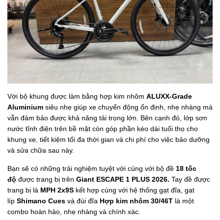
Với bộ khung được làm bằng hợp kim nhôm
ALUXX-Grade
Aluminium
siêu nhẹ giúp xe chuyển động ổn định, nhẹ nhàng mà
vẫn đảm bảo được khả năng tải trọng lớn. Bên cạnh đó, lớp sơn
nước tĩnh điện trên bề mặt còn góp phần kéo dài tuổi thọ cho
khung xe, tiết kiệm tối đa thời gian và chi phí cho việc bảo dưỡng
và sửa chữa sau này.
Bạn sẽ có những trải nghiệm tuyệt vời cùng với bộ đề
18 tốc
độ
được trang bị trên
Giant ESCAPE 1 PLUS 2026.
Tay đề được
trang bị là
MPH 2x9S
kết hợp cùng với hệ thống gạt đĩa, gạt
líp
Shimano Cues
và đùi đĩa
Hợp kim nhôm 30/46T
là một
combo hoàn hảo, nhẹ nhàng và chính xác.