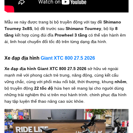
Mẫu xe này được trang bị bộ truyền động với tay đề
Shimano
Tourney 3x8S
, bộ đề trước sau
Shimano Tourney
, bộ líp
8
tầng
kết hợp cùng đùi đĩa
Prowheel 3 tầng
có thể vận hành êm
ái, linh hoạt chuyển đổi tốc độ trên từng dạng địa hình.
Xe đạp địa hình
Giant XTC 800 27.5 2026
Xe đạp địa hình Giant XTC 800 27.5 2026
sở hữu vẻ ngoài
mạnh mẽ với phong cách trẻ trung, năng động, cùng kết cấu
vững chắc, cùng với phối màu nổi bật, thời thượng, khung
nhôm
,
bộ truyền động
22 tốc độ
hứa hẹn sẽ mang lại cho người dùng
những trải nghiệm thú vị trên mọi hành trình. chinh phục địa hình
hay tập luyện thể thao nâng cao sức khỏe.