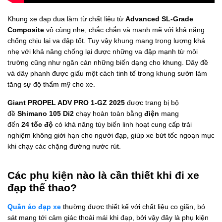
Khung xe đạp đua
làm từ
chất liệu từ
Advanced SL-Grade
Composite
vô cùng nhẹ, chắc chắn và mạnh mẽ với khả năng
chống chịu lại va đập tốt. Tuy vậy khung mang trọng lượng khá
nhẹ với khả năng chống lại được những va đập mạnh từ môi
trường cũng như ngăn cản những biến dạng cho khung. Dây đề
và dây phanh được giấu một cách tinh tế trong khung sườn làm
tăng sự độ thẩm mỹ cho xe.
Giant PROPEL ADV PRO 1-GZ 2025
được trang bị bộ
đề
Shimano 105 Di2
chạy hoàn toàn bằng
điện
mang
đến
24 tốc độ
có khả năng tùy biến linh hoạt cung cấp trải
nghiệm không giới hạn cho người đạp,
giúp xe bứt tốc ngoạn mục
khi chạy các chặng đường nước rút.
Các phụ kiện nào là cần thiết khi đi xe
đạp thể thao?
Quần áo đạp xe
thường được thiết kế với chất liệu co giãn, bó
sát mang tới cảm giác thoải mái khi đạp, bởi vậy đây là phụ kiện