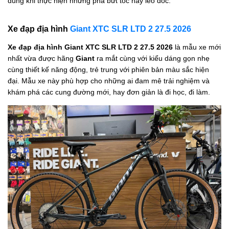
dùng khi thực hiện những pha bứt tốc hay leo dốc.
Xe đạp địa hình
Giant XTC SLR LTD 2 27.5 2026
Xe đạp địa hình
Giant XTC SLR LTD 2 27.5 2026
là mẫu xe mới
nhất vừa được hãng
Giant
ra mắt cùng với kiểu dáng gọn nhẹ
cùng thiết kế năng động, trẻ trung với phiên bản màu sắc hiện
đại. Mẫu xe này phù hợp cho những ai đam mê trải nghiệm và
khám phá các cung đường mới, hay đơn giản là đi học, đi làm.