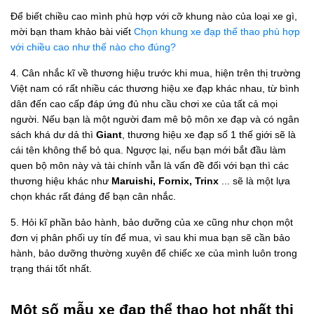
Để biết chiều cao mình phù hợp với cỡ khung nào của loại xe gì,
mời bạn tham khảo bài viết
Chọn khung xe đạp thể thao phù hợp
với chiều cao như thế nào cho đúng?
4. Cân nhắc kĩ về thương hiệu trước khi mua, hiện trên thị trường
Việt nam có rất nhiều các thương hiệu xe đạp khác nhau, từ bình
dân đến cao cấp đáp ứng đủ nhu cầu chơi xe của tất cả mọi
người. Nếu bạn là một người đam mê bộ môn xe đạp và có ngân
sách khá dư dả thì
Giant
, thương hiệu xe đạp số 1 thế giới sẽ là
cái tên không thể bỏ qua. Ngược lại, nếu bạn mới bắt đầu làm
quen bộ môn này và tài chính vẫn là vấn đề đối với bạn thì các
thương hiệu khác như
Maruishi, Fornix, Trinx
... sẽ là một lựa
chọn khác rất đáng để bạn cân nhắc.
5. Hỏi kĩ phần bảo hành, bảo dưỡng của xe cũng như chọn một
đơn vị phân phối uy tín để mua, vì sau khi mua bạn sẽ cần bảo
hành, bảo dưỡng thường xuyên để chiếc xe của mình luôn trong
trạng thái tốt nhất.
Một số mẫu xe đạp thể thao hot nhất thị