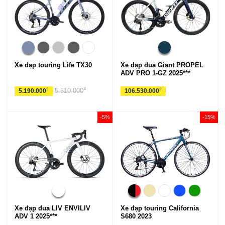
Xe đạp touring Life TX30
Xe đạp đua Giant PROPEL
ADV PRO 1-GZ 2025***
₫
₫
₫
5.510.000
5.190.000
106.530.000
-5%
-15%
Xe đạp đua LIV ENVILIV
Xe đạp touring California
ADV 1 2025***
S680 2023