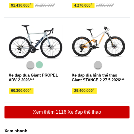
₫
₫
₫
₫
96.250.000
5.050.000
91.430.000
4.270.000
Xe đạp đua Giant PROPEL
Xe đạp địa hình thể thao
ADV 2 2026***
Giant STANCE 2 27.5 2026***
₫
₫
60.300.000
29.400.000
Xem thêm 1116 Xe đạp thể thao
Xem nhanh