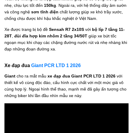
nhẹ, chịu lực tốt đến
150kg
. Ngoài ra, với hệ thống dây âm sườn
và công nghệ
sơn tĩnh điện
chất lượng giúp xe khó trầy xước,
chống chịu được khí hậu khắc nghiệt ở Việt Nam.
Xe được trang bị bộ đề
Sensah R7 2x10S
với
bộ líp 7 tầng 11-
28T
,
đùi đĩa hợp kim nhôm 2 tầng 34/50T
giúp xe bứt tốc
ngoạn mục khi chạy các chặng đường nước rút và nhẹ nhàng khi
đạp những đoạn đường xa.
Xe đạp đua
Giant PCR LTD 1 2026
Giant
cho ra mắt mẫu
xe đạp đua
Giant PCR LTD 1 2026
với
thiết kế vô cùng độc đáo, cấu hình cực chất với một mức giá vô
cùng hợp lý. Ngoại hình thể thao, mạnh mẽ đã gây ấn tượng cho
những biker khi lần đầu nhìn mẫu xe này.