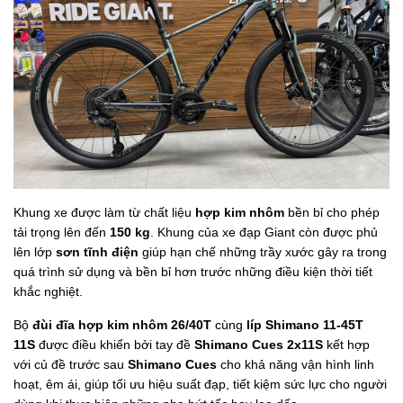
Khung xe được làm từ chất liệu
hợp kim nhôm
bền bỉ cho phép
tải trọng lên đến
150 kg
. Khung của xe đạp Giant còn được phủ
lên lớp
sơn tĩnh điện
giúp hạn chế những trầy xước gây ra trong
quá trình sử dụng và bền bỉ hơn trước những điều kiện thời tiết
khắc nghiệt.
Bộ
đùi đĩa hợp kim nhôm 26/40T
cùng
líp Shimano 11-45T
11S
được điều khiển bởi tay đề
Shimano Cues 2x11S
kết hợp
với củ đề trước sau
Shimano Cues
cho khả năng vận hình linh
hoạt, êm ái, giúp tối ưu hiệu suất đạp, tiết kiệm sức lực cho người