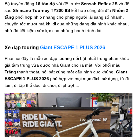
Bộ truyền động
16 tốc độ
với đề trước
Sensah Reflex 2S
và đề
sau
Shimano Tourney TY300 8S
kết hợp cùng đùi đĩa
Nhôm 2
tầng
phối hợp nhịp nhàng cho phép người lái sang số nhanh,
chuyển tốc mượt mà khi đi qua những dạng địa hình khác nhau,
nhờ đó tiết kiệm sức lực cho những hành trình dài.
Xe đạp touring
Giant ESCAPE 1 PLUS 2026
Phải nói đây là mẫu xe đạp touring nổi bật nhất trong phân khúc
giá tầm trung vừa được nhà Giant cho ra mắt. Với phối màu
Trắng thanh thoát, nổi bật cùng một cấu hình cực khủng,
Giant
ESCAPE 1 PLUS 2026
phù hợp với mọi mục đích sử dụng, từ đi
làm, đi tập thể dục, đi chơi, đi phượt,...