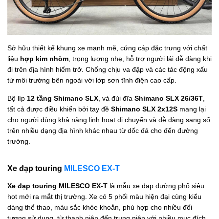
Sở hữu thiết kế khung xe mạnh mẽ, cứng cáp đặc trưng với chất
liệu
hợp kim nhôm
, trọng lượng nhẹ, hỗ trợ người lái dễ dàng khi
đi trên địa hình hiểm trở. Chống chịu va đập và các tác động xấu
từ môi trường bên ngoài với lớp sơn tĩnh điện cao cấp.
Bộ
líp
12 tầng
Shimano SLX
, và đùi đĩa
Shimano SLX 26/36T
,
tất cả được điều khiển bởi tay đề
Shimano SLX 2x12S
mang lại
cho người dùng khả năng linh hoạt di chuyển và dễ dàng sang số
trên nhiều dạng địa hình khác nhau từ dốc đá cho đến đường
trường.
Xe đạp touring
MILESCO EX-T
Xe đạp touring MILESCO EX-T
là mẫu xe đạp đường phố siêu
hot mới ra mắt thị trường. Xe có 5 phối màu hiện đại cùng kiểu
dáng thể thao, màu sắc khỏe khoắn, phù hợp cho nhiều đối
tượng sử dụng, từ thanh niên đến trung niên với nhiều mục đích