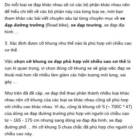
Do mỗi loại xe đạp khác nhau sẽ có các bộ phận khác nhau nên
để hiểu chi tiết về các bộ phận này của từng loại xe, mời bạn
tham khảo các bài viết chuyên sâu tại từng chuyên mục về
xe
đạp đường trường
(Road bike),
xe đạp touring
, xe đạp địa
hình ...
3. Xác định được cỡ khung như thế nào là phù hợp với chiều cao
cơ thể.
Việc
chọn cỡ khung xe đạp phù hợp với chiều cao cơ thể
là
cực kì quan trọng, vì chọn đúng cỡ khung xe sẽ giúp việc đạp xe
thoải mái hơn rất nhiều làm giảm các hiện tượng mỏi lưng, vai
gáy ...
Như trên đã đề cập, xe đạp thể thao phân thành nhiều loại khác
nhau nên cỡ khung của các loại xe khác nhau cũng sẽ phù hợp
với chiều cao khác nhau. Ví dụ, cũng là khung cỡ S (~ 700C * 47)
của dòng xe đạp đường trường phù hợp với người có chiều cao
từ ~ 165 - 175 cm nhưng sang dòng xe đạp địa hình, xe đạp
đường phố ... thì cỡ khung S chưa chắc đã phù hợp cho người có
chiều cao này.