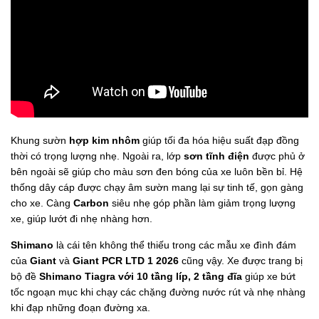
Khung sườn
hợp kim nhôm
giúp tối đa hóa hiệu suất đạp đồng
thời có trọng lượng nhẹ. Ngoài ra, lớp
sơn tĩnh điện
được phủ ở
bên ngoài sẽ giúp cho màu sơn đen bóng của xe luôn bền bỉ. Hệ
thống dây cáp được chạy âm sườn mang lại sự tinh tế, gọn gàng
cho xe. Càng
Carbon
siêu nhẹ góp phần làm giảm trọng lượng
xe, giúp lướt đi nhẹ nhàng hơn.
Shimano
là cái tên không thể thiếu trong các mẫu xe đình đám
của
Giant
và
Giant PCR LTD 1 2026
cũng vậy. Xe được trang bị
bộ đề
Shimano Tiagra với 10 tầng líp, 2 tầng đĩa
giúp xe bứt
tốc ngoạn mục khi chạy các chặng đường nước rút và nhẹ nhàng
khi đạp những đoạn đường xa.