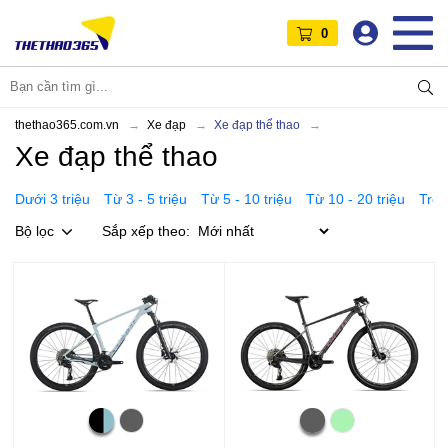
0
thethao365.com.vn
Xe đạp
Xe đạp thể thao
Xe đạp thể thao
Dưới 3 triệu
Từ 3 - 5 triệu
Từ 5 - 10 triệu
Từ 10 - 20 triệu
Trên
Bộ lọc
Sắp xếp theo: