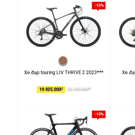
-10%
Xe đạp touring LIV THRIVE 2 2023***
Xe đạ
₫
₫
19.935.000
22.150.000
-10%