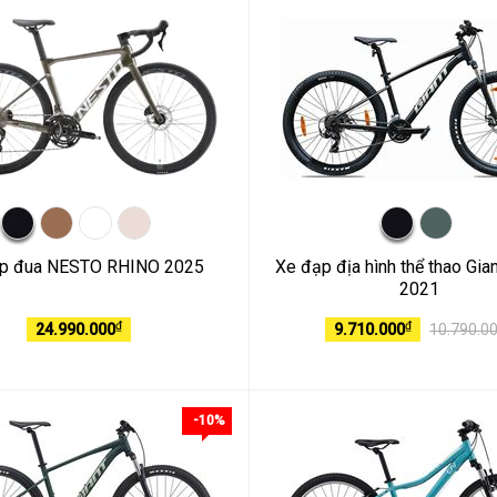
p đua NESTO RHINO 2025
Xe đạp địa hình thể thao Gian
2021
₫
₫
24.990.000
9.710.000
10.790.0
-10%