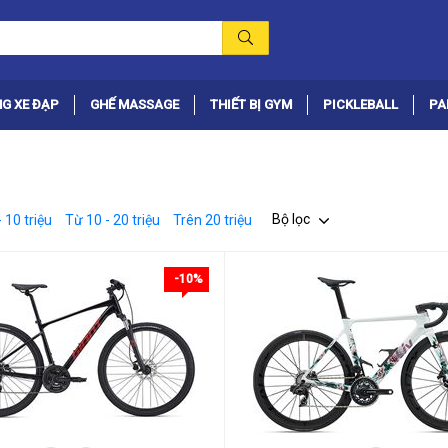
G XE ĐẠP
GHẾ MASSAGE
THIẾT BỊ GYM
PICKLEBALL
PA
Bộ lọc
 10 triệu
Từ 10 - 20 triệu
Trên 20 triệu
-10%