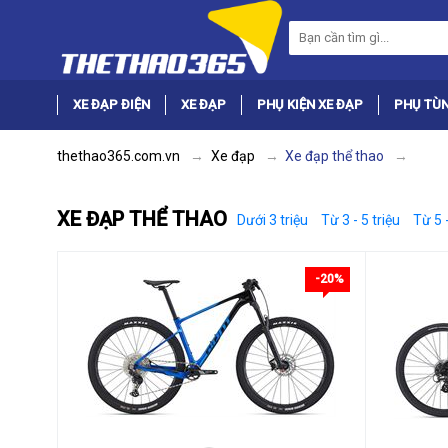
XE ĐẠP ĐIỆN
XE ĐẠP
PHỤ KIỆN XE ĐẠP
PHỤ TÙN
thethao365.com.vn
Xe đạp
Xe đạp thể thao
XE ĐẠP THỂ THAO
Dưới 3 triệu
Từ 3 - 5 triệu
Từ 5 -
-20%