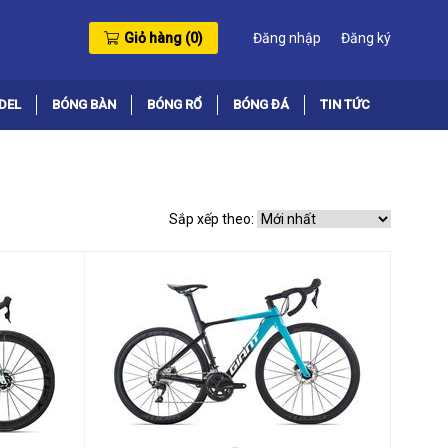
Giỏ hàng (
0
)
Đăng nhập
Đăng ký
DEL
BÓNG BÀN
BÓNG RỔ
BÓNG ĐÁ
TIN TỨC
Sắp xếp theo: