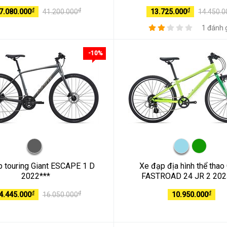
₫
₫
₫
7.080.000
41.200.000
13.725.000
14.450.0
1 đánh 
-10%
 touring Giant ESCAPE 1 D
Xe đạp địa hình thể thao 
2022***
FASTROAD 24 JR 2 202
₫
₫
₫
4.445.000
16.050.000
10.950.000