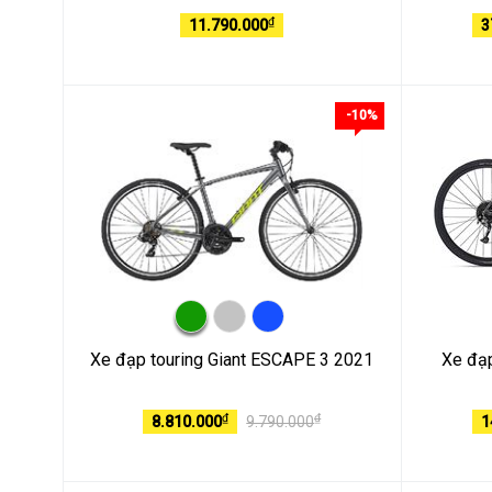
₫
11.790.000
3
-10%
Xe đạp touring Giant ESCAPE 3 2021
Xe đạp
₫
₫
8.810.000
9.790.000
1