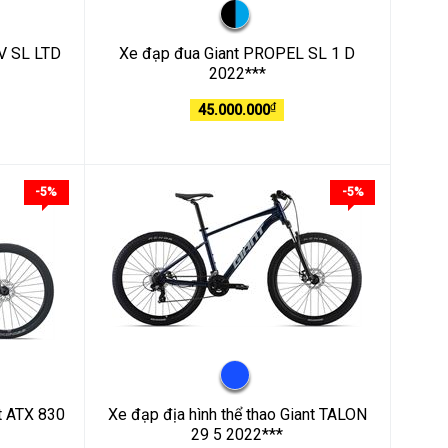
V SL LTD
Xe đạp đua Giant PROPEL SL 1 D
2022***
₫
45.000.000
-5%
-5%
nt ATX 830
Xe đạp địa hình thể thao Giant TALON
29 5 2022***