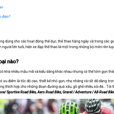
hao
p điện?
ụng dùng cho các hoạt động thể dục, thể thao hằng ngày và trong các gi
n người lớn tuổi, hiện xe đạp thể thao là một trong những bộ môn rèn luy
oại nào?
y có khá nhiều mẫu mã và kiểu dáng khác nhau nhưng có thể tóm gọn thàn
ó ưu điểm là tốc độ cao, thiết kế nhỏ gọn, nhẹ nhàng và rất dễ dàng trong
ng thích hợp cho những đoạn đường quá xấu, gồ ghề nhiều sỏi đá... Tới t
ce/ Sportive Road Bike, Aero Road Bike, Gravel / Adventure / All-Road Bike