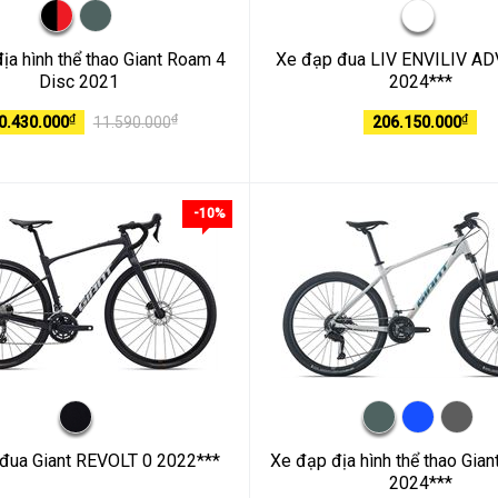
ịa hình thể thao Giant Roam 4
Xe đạp đua LIV ENVILIV AD
Disc 2021
2024***
₫
₫
₫
0.430.000
11.590.000
206.150.000
-10%
đua Giant REVOLT 0 2022***
Xe đạp địa hình thể thao Gia
2024***