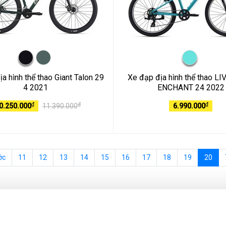
a hình thể thao Giant Talon 29
Xe đạp địa hình thể thao L
4 2021
ENCHANT 24 2022
₫
₫
₫
0.250.000
11.390.000
6.990.000
ớc
11
12
13
14
15
16
17
18
19
20