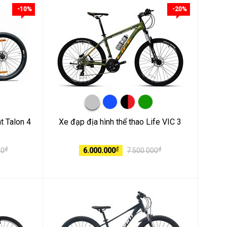
-10%
-20%
t Talon 4
Xe đạp địa hình thể thao Life VIC 3
₫
₫
₫
00
6.000.000
7.500.000