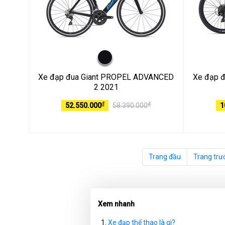
Xe đạp đua Giant PROPEL ADVANCED
Xe đạp đị
2 2021
₫
₫
52.550.000
58.390.000
1
Trang đầu
Trang trư
Xem nhanh
Xe đạp thể thao là gì?