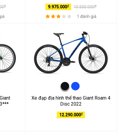
₫
₫
₫
00
9.975.000
10.500.000
giá
1 đánh giá
Giant
Xe đạp địa hình thể thao Giant Roam 4
3***
Disc 2022
₫
12.290.000