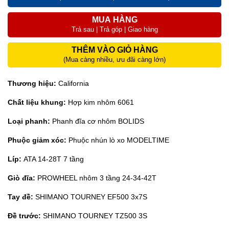
MUA HÀNG
Trả sau | Trả góp | Giao hàng
THÊM VÀO GIỎ HÀNG
(Mua càng nhiều, ưu đãi càng lớn)
Thương hiệu:
California
Chất liệu khung:
Hợp kim nhôm 6061
Loại phanh:
Phanh đĩa cơ nhôm BOLIDS
Phuộc giảm xóc:
Phuộc nhún lò xo MODELTIME
Líp:
ATA 14-28T 7 tầng
Giò đĩa:
PROWHEEL nhôm 3 tầng 24-34-42T
Tay đề:
SHIMANO TOURNEY EF500 3x7S
Đề trước:
SHIMANO TOURNEY TZ500 3S