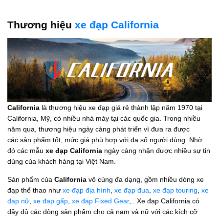
Thương hiệu
xe đạp California
California
là thương hiệu xe đạp giá rẻ thành lập năm 1970 tại
California, Mỹ, có nhiều nhà máy tại các quốc gia. Trong nhiều
năm qua, thương hiệu ngày càng phát triển vì đưa ra được
các sản phẩm tốt, mức giá phù hợp với đa số người dùng. Nhờ
đó các mẫu
xe đạp California
ngày càng nhận được nhiều sự tin
dùng của khách hàng tại Việt Nam.
Sản phẩm của
California
vô cùng đa dạng, gồm nhiều dòng xe
đạp thể thao như
xe đạp địa hình
,
xe đạp đua
,
xe đạp touring
,
xe
đạp nữ
,
xe đạp gấp
,
xe đạp Fixed Gear
,.. Xe đạp California có
đầy đủ các dòng sản phẩm cho cả nam và nữ với các kích cỡ