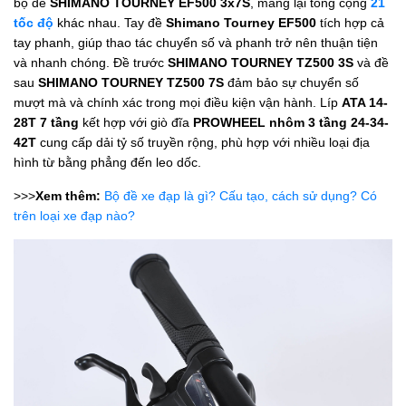
bộ đề
SHIMANO TOURNEY EF500 3x7S
, mang lại tổng cộng
21
tốc độ
khác nhau. Tay đề
Shimano Tourney EF500
tích hợp cả
tay phanh, giúp thao tác chuyển số và phanh trở nên thuận tiện
và nhanh chóng. Đề trước
SHIMANO TOURNEY TZ500 3S
và đề
sau
SHIMANO TOURNEY TZ500 7S
đảm bảo sự chuyển số
mượt mà và chính xác trong mọi điều kiện vận hành. Líp
ATA 14-
28T 7 tầng
kết hợp với giò đĩa
PROWHEEL nhôm 3 tầng 24-34-
42T
cung cấp dải tỷ số truyền rộng, phù hợp với nhiều loại địa
hình từ bằng phẳng đến leo dốc.
>>>
Xem thêm:
Bộ đề xe đạp là gì? Cấu tạo, cách sử dụng? Có
trên loại xe đạp nào?