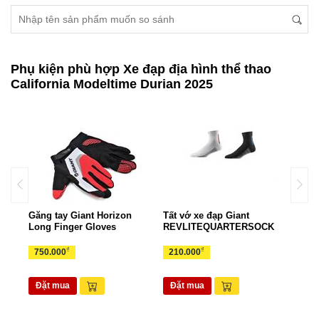
Phụ kiện phù hợp Xe đạp địa hình thể thao
California Modeltime Durian 2025
Găng tay Giant Horizon
Tất vớ xe đạp Giant
Gọng
rts
Long Finger Gloves
REVLITEQUARTERSOCK
EAS
₫
₫
750.000
210.000
70.
Đặt mua
Đặt mua
Đặ