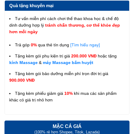
Quà tặng khuyến mại
Tư vấn miễn phí cách chơi thể thao khoa học & chế độ
dinh dưỡng hợp lý
tránh chấn thương, cơ thể khỏe đẹp
hơn mỗi ngày
Trả góp
0%
qua thẻ tín dụng
[Tìm hiểu ngay]
Tặng kèm gói phụ kiện trị giá
200.000 VNĐ
hoặc tặng
kính Massage
&
máy Massage bấm huyệt
Tặng kèm gói bảo dưỡng miễn phí trọn đời trị giá
900.000 VNĐ
Tặng kèm phiếu giảm giá
10%
khi mua các sản phẩm
khác có giá trị nhỏ hơn
MẶC CẢ GIÁ
(100% rẻ hơn Shopee, Titok, Lazada)