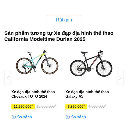
Rút gọn
Sản phẩm tương tự Xe đạp địa hình thể thao
California Modeltime Durian 2025
UX
Xe đạp địa hình thể thao
Xe đạp địa hình thể thao
Xe đ
Chevaux TOTO 2024
Galaxy A5
CHE
₫
₫
₫
₫
₫
0
13.350.000
4.600.000
11.990.000
3.890.000
10.
So sánh
So sánh
S