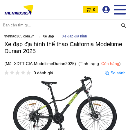
0
thethao365.com.vn
Xe đạp
Xe đạp địa hình
Xe đạp địa hình thể thao California Modeltime
Durian 2025
(Mã: XDTT-CIA-ModeltimeDurian2025)
(Tình trạng:
Còn hàng
)
0 đánh giá
So sánh