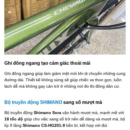
Ghi đông ngang tạo cảm giác thoải mái
Ghi đông ngang giúp làm giảm mệt mỏi khi di chuyển những cung
đường dài. Thiết kế không sừng sẽ giúp chiếc xe thon gọn, luồn
lách dễ mà không gay cản trở ở những nơi đo thị đông dân cư.
Bộ truyền động SHIMANO
sang số mượt mà
Bộ truyền động
Shimano Sora
vận hành mượt mà, mạnh mẽ với
18
tốc độ
giúp cho việc sang số trở nên dễ dàng và mượt mà, bộ
líp 9 tầng
Shimano CS-HG201-9
bền bỉ, kết hợp với đùi