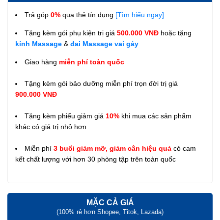
Trả góp
0%
qua thẻ tín dụng
[Tìm hiểu ngay]
Tặng kèm gói phụ kiện trị giá
500.000 VNĐ
hoặc tặng
kính Massage
&
đai Massage vai gáy
Giao hàng
miễn phí toàn quốc
Tặng kèm gói bảo dưỡng miễn phí trọn đời trị giá
900.000 VNĐ
Tặng kèm phiếu giảm giá
10%
khi mua các sản phẩm
khác có giá trị nhỏ hơn
Miễn phí
3 buổi giảm mỡ, giảm cân hiệu quả
có cam
kết chất lượng với hơn 30 phòng tập trên toàn quốc
MẶC CẢ GIÁ
(100% rẻ hơn Shopee, Titok, Lazada)