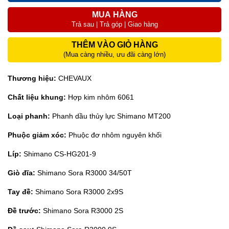
MUA HÀNG
Trả sau | Trả góp | Giao hàng
THÊM VÀO GIỎ HÀNG
(Mua càng nhiều, ưu đãi càng lớn)
Thương hiệu:
CHEVAUX
Chất liệu khung:
Hợp kim nhôm 6061
Loại phanh:
Phanh dầu thủy lực Shimano MT200
Phuộc giảm xóc:
Phuộc đơ nhôm nguyên khối
Líp:
Shimano CS-HG201-9
Giò đĩa:
Shimano Sora R3000 34/50T
Tay đề:
Shimano Sora R3000 2x9S
Đề trước:
Shimano Sora R3000 2S