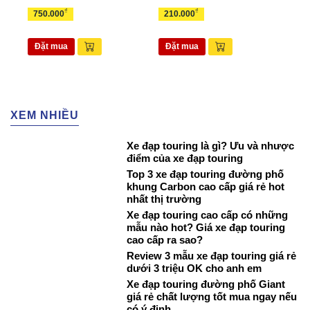
₫
₫
750.000
210.000
70.
Đặt mua
Đặt mua
Đặ
XEM NHIỀU
Xe đạp touring là gì? Ưu và nhược
điểm của xe đạp touring
Top 3 xe đạp touring đường phố
khung Carbon cao cấp giá rẻ hot
nhất thị trường
Xe đạp touring cao cấp có những
mẫu nào hot? Giá xe đạp touring
cao cấp ra sao?
Review 3 mẫu xe đạp touring giá rẻ
dưới 3 triệu OK cho anh em
Xe đạp touring đường phố Giant
giá rẻ chất lượng tốt mua ngay nếu
có ý định