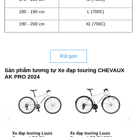
180 - 190 cm
L (700C)
190 - 200 cm
XL (700C)
Rút gọn
Sản phẩm tương tự Xe đạp touring CHEVAUX
AK PRO 2024
ee
Xe đạp touring Louis
Xe đạp touring Louis
Xe đ