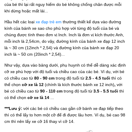
của bé thì lại rất nguy hiểm do bé không chống chân được mỗi
khi dừng hoặc mất lái...
Hầu hết các loại
xe đạp trẻ em
thường thiết kế dựa vào đường
kính của bánh xe sao cho phù hợp với từng độ tuổi của bé và
chúng được tính theo đơn vị Inch. Inch là đơn vị kích thước Anh,
mỗi inch là 2,54cm, do vậy, đường kính của bánh xe đạp 12 inch
là ~ 30 cm (12inch * 2,54) và đường kính của bánh xe đạp 20
inch là ~ 50 cm (20inch * 2,54)...
Như vậy, dựa vào bảng dưới, phụ huynh có thể dễ dàng xác định
cỡ xe phù hợp với độ tuổi và chiều cao của các bé. Ví dụ, với bé
có chiều cao từ
80 - 90 cm
trong độ tuổi từ
2.5 - 4.5 tuổi
thì có
thể chọn
cỡ xe là 12
(chính là kích thước bánh xe 12 inch)
,
với
bé có chiều cao từ
90 - 110 cm
trong độ tuổi từ
3.5 - 5.5 tuổi
thì
có thể chọn
cỡ xe là 14
...
***Lưu ý:
với các bé có chiều cao gần cỡ bánh xe đạp tiếp theo
thì có thể lấy to hơn một cỡ để đi được lâu hơn. Ví dụ, bé cao 98
cm thì nên lấy xe cỡ 16 thay vì cỡ 14.