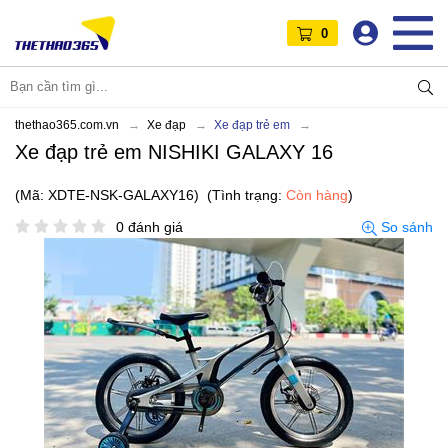
0
thethao365.com.vn
Xe đạp
Xe đạp trẻ em
Xe đạp trẻ em NISHIKI GALAXY 16
(Mã: XDTE-NSK-GALAXY16)
(Tình trạng:
Còn hàng
)
0 đánh giá
So sánh