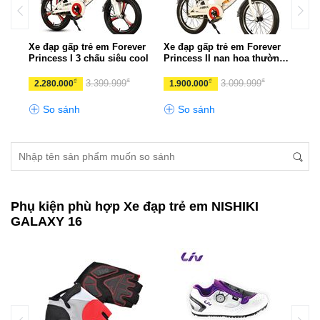
C
Xe đạp gấp trẻ em Forever
Xe đạp gấp trẻ em Forever
Xe đ
Princess I 3 chấu siêu cool
Princess II nan hoa thường
Shut
khỏe khoắn
₫
₫
₫
₫
3.399.999
3.099.999
2.280.000
1.900.000
3.3
So sánh
So sánh
S
Phụ kiện phù hợp Xe đạp trẻ em NISHIKI
GALAXY 16