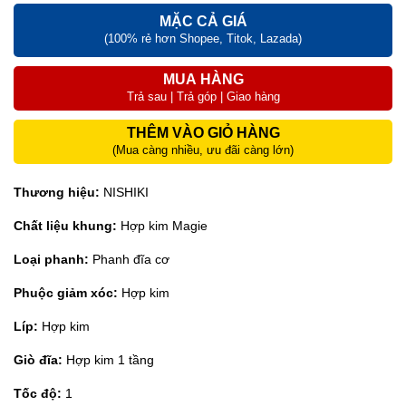
MẶC CẢ GIÁ
(100% rẻ hơn Shopee, Titok, Lazada)
MUA HÀNG
Trả sau | Trả góp | Giao hàng
THÊM VÀO GIỎ HÀNG
(Mua càng nhiều, ưu đãi càng lớn)
Thương hiệu:
NISHIKI
Chất liệu khung:
Hợp kim Magie
Loại phanh:
Phanh đĩa cơ
Phuộc giảm xóc:
Hợp kim
Líp:
Hợp kim
Giò đĩa:
Hợp kim 1 tầng
Tốc độ:
1