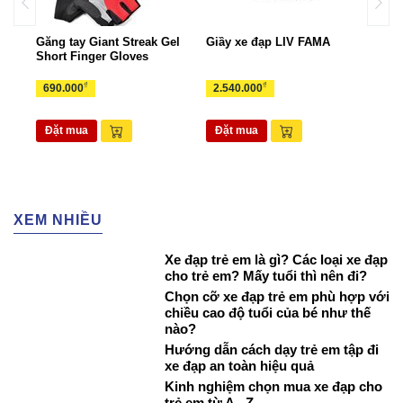
TT
Găng tay Giant Streak Gel
Giầy xe đạp LIV FAMA
Tất 
Short Finger Gloves
Pod
₫
₫
690.000
2.540.000
360
Đặt mua
Đặt mua
Đặ
XEM NHIỀU
Xe đạp trẻ em là gì? Các loại xe đạp
cho trẻ em? Mấy tuổi thì nên đi?
Chọn cỡ xe đạp trẻ em phù hợp với
chiều cao độ tuổi của bé như thế
nào?
Hướng dẫn cách dạy trẻ em tập đi
xe đạp an toàn hiệu quả
Kinh nghiệm chọn mua xe đạp cho
trẻ em từ A - Z