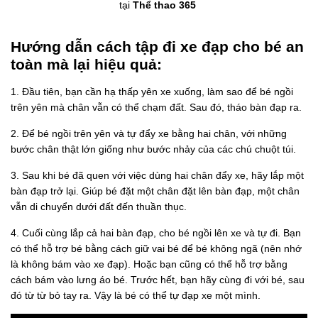
tại
Thể thao 365
Hướng dẫn cách tập đi xe đạp cho bé an
toàn mà lại hiệu quả:
1. Đầu tiên, bạn cần hạ thấp yên xe xuống, làm sao để bé ngồi
trên yên mà chân vẫn có thể chạm đất. Sau đó, tháo bàn đạp ra.
2. Để bé ngồi trên yên và tự đẩy xe bằng hai chân, với những
bước chân thật lớn giống như bước nhảy của các chú chuột túi.
3. Sau khi bé đã quen với việc dùng hai chân đẩy xe, hãy lắp một
bàn đạp trở lại. Giúp bé đặt một chân đặt lên bàn đạp, một chân
vẫn di chuyển dưới đất đến thuần thục.
4. Cuối cùng lắp cả hai bàn đạp, cho bé ngồi lên xe và tự đi. Bạn
có thể hỗ trợ bé bằng cách giữ vai bé để bé không ngã (nên nhớ
là không bám vào xe đạp). Hoặc bạn cũng có thể hỗ trợ bằng
cách bám vào lưng áo bé. Trước hết, bạn hãy cùng đi với bé, sau
đó từ từ bỏ tay ra. Vậy là bé có thể tự đạp xe một mình.