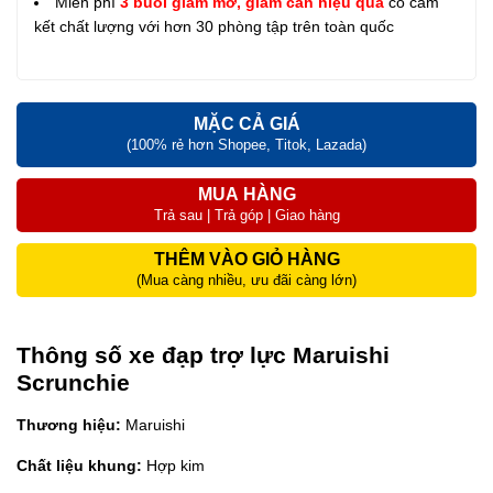
Miễn phí
3 buổi giảm mỡ, giảm cân hiệu quả
có cam
kết chất lượng với hơn 30 phòng tập trên toàn quốc
MẶC CẢ GIÁ
(100% rẻ hơn Shopee, Titok, Lazada)
MUA HÀNG
Trả sau | Trả góp | Giao hàng
THÊM VÀO GIỎ HÀNG
(Mua càng nhiều, ưu đãi càng lớn)
Thông số xe đạp trợ lực Maruishi
Scrunchie
Thương hiệu:
Maruishi
Chất liệu khung:
Hợp kim