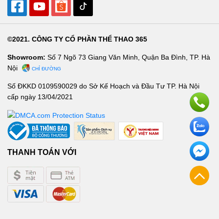
©2021. CÔNG TY CỔ PHẦN THỂ THAO 365
Showroom:
Số 7 Ngõ 73 Giang Văn Minh, Quận Ba Đình, TP. Hà
Nội
CHỈ ĐƯỜNG
Số ĐKKD 0109590029 do Sở Kế Hoạch và Đầu Tư TP. Hà Nội
cấp ngày 13/04/2021
THANH TOÁN VỚI