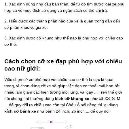
1. Xác định đúng nhu cầu bản thân, để từ đó tìm được loại xe phù
hợp cả về mục đích sử dụng và ngân sách có thể chi trả.
2. Hiểu được các thành phần nào của xe là quan trọng dẫn đến
sự phân khúc về giá xe.
3. Xác định được cỡ khung như thế nào là phù hợp với chiều cao
cơ thể.
Cách chọn cỡ xe đạp phù hợp với chiều
cao nữ giới:
Việc chọn cỡ xe phù hợp với chiều cao cơ thể là cực kì quan
trọng, vì chọn đúng cỡ xe sẽ giúp việc đạp xe thoải mái hơn rất
nhiều làm giảm các hiện tượng mỏi lưng, vai gáy ... Trên thế giới
nói chung, thì thường dùng
kích cỡ khung xe
như cỡ XS, S, M
... để quy đổi ra chiều cao còn tại Châu Á nói riêng thì lại dùng
kích cỡ bánh xe
như bánh 24 inch, 26 inch ... để quy đổi.