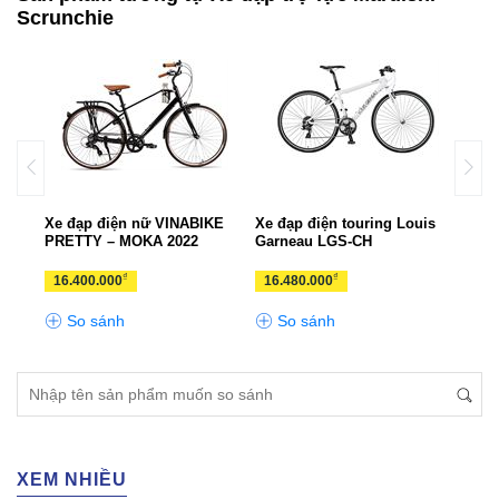
Scrunchie
p ADO
Xe đạp điện nữ VINABIKE
Xe đạp điện touring Louis
Xe đ
PRETTY – MOKA 2022
Garneau LGS-CH
TSI
₫
₫
16.400.000
16.480.000
13.
So sánh
So sánh
S
XEM NHIỀU