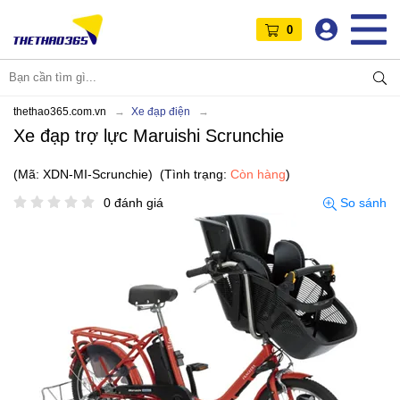
0
thethao365.com.vn
Xe đạp điện
Xe đạp trợ lực Maruishi Scrunchie
(Mã: XDN-MI-Scrunchie)
(Tình trạng:
Còn hàng
)
0 đánh giá
So sánh