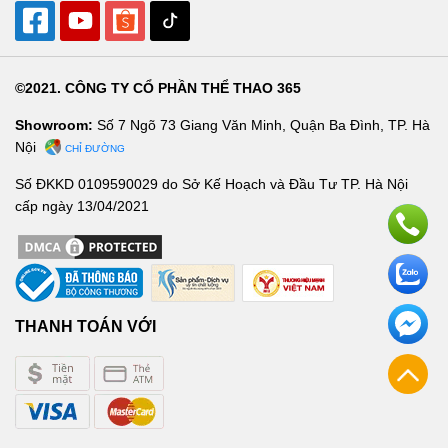
©2021. CÔNG TY CỔ PHẦN THỂ THAO 365
Showroom:
Số 7 Ngõ 73 Giang Văn Minh, Quận Ba Đình, TP. Hà
Nội
CHỈ ĐƯỜNG
Số ĐKKD 0109590029 do Sở Kế Hoạch và Đầu Tư TP. Hà Nội
cấp ngày 13/04/2021
THANH TOÁN VỚI