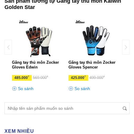
Sản phẩm tương tự Găng tay thủ môn Kaiwin
Golden Star
Găng tay thủ môn Zocker
Găng tay thủ môn Zocker
Găng
Gloves Edwin
Gloves Spencer
Glov
₫
₫
₫
₫
569.000
499.000
485.000
425.000
300
So sánh
So sánh
S
XEM NHIỀU