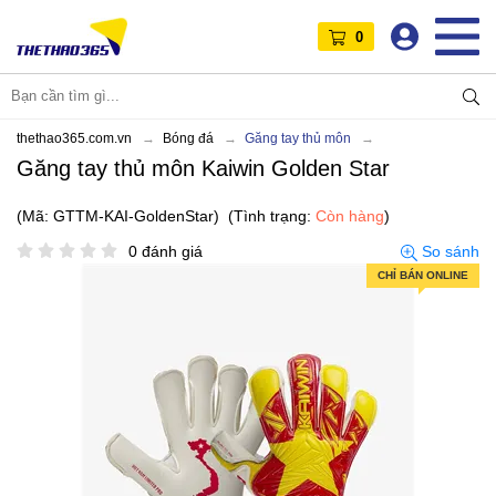
0
thethao365.com.vn
Bóng đá
Găng tay thủ môn
Găng tay thủ môn Kaiwin Golden Star
(Mã: GTTM-KAI-GoldenStar)
(Tình trạng:
Còn hàng
)
0 đánh giá
So sánh
CHỈ BÁN ONLINE