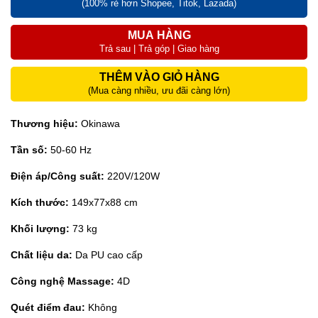
(100% rẻ hơn Shopee, Titok, Lazada)
MUA HÀNG
Trả sau | Trả góp | Giao hàng
THÊM VÀO GIỎ HÀNG
(Mua càng nhiều, ưu đãi càng lớn)
Thương hiệu:
Okinawa
Tần số:
50-60 Hz
Điện áp/Công suất:
220V/120W
Kích thước:
149x77x88 cm
Khối lượng:
73 kg
Chất liệu da:
Da PU cao cấp
Công nghệ Massage:
4D
Quét điểm đau:
Không