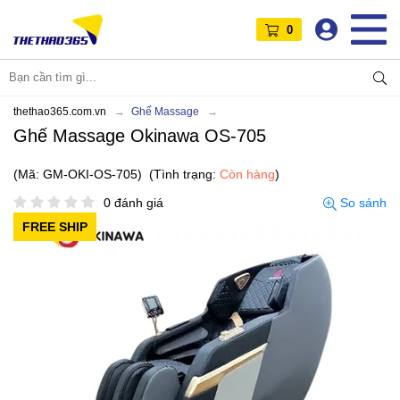
0
thethao365.com.vn
Ghế Massage
Ghế Massage Okinawa OS-705
(Mã: GM-OKI-OS-705)
(Tình trạng:
Còn hàng
)
0 đánh giá
So sánh
FREE SHIP