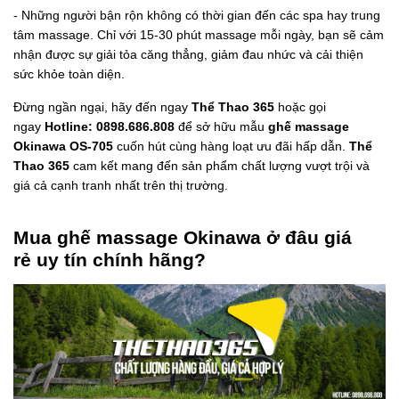
- Những người bận rộn không có thời gian đến các spa hay trung
tâm massage. Chỉ với 15-30 phút massage mỗi ngày, bạn sẽ cảm
nhận được sự giải tỏa căng thẳng, giảm đau nhức và cải thiện
sức khỏe toàn diện.
Đừng ngần ngại, hãy đến ngay
Thể Thao 365
hoặc gọi
ngay
Hotline: 0898.686.808
để sở hữu mẫu
ghế massage
Okinawa OS-705
cuốn hút cùng hàng loạt ưu đãi hấp dẫn.
Thể
Thao 365
cam kết mang đến sản phẩm chất lượng vượt trội và
giá cả cạnh tranh nhất trên thị trường.
Mua ghế massage Okinawa ở đâu giá
rẻ uy tín chính hãng?