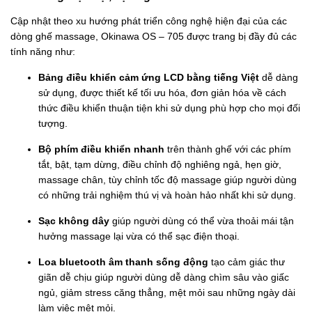
Cập nhật theo xu hướng phát triển công nghệ hiện đại của các
dòng ghế massage, Okinawa OS – 705 được trang bị đầy đủ các
tính năng như:
Bảng điều khiển cảm ứng LCD bằng ti
ếng Việt
dễ dàng
sử dụng, được thiết kế tối ưu hóa, đơn giản hóa về cách
thức điều khiển thuận tiện khi sử dụng phù hợp cho mọi đối
tượng.
Bộ phím điều khiển nhanh
trên thành ghế với các phím
tắt, bật, tạm dừng, điều chỉnh độ nghiêng ngả, hẹn giờ,
massage chân, tùy chỉnh tốc độ massage giúp người dùng
có những trải nghiệm thú vị và hoàn hảo nhất khi sử dụng.
Sạc không dây
giúp người dùng có thể vừa thoải mái tận
hưởng massage lại vừa có thể sạc điện thoại.
Loa bluetooth âm thanh sống động
tạo cảm giác thư
giãn dễ chịu giúp người dùng dễ dàng chìm sâu vào giấc
ngủ, giảm stress căng thẳng, mệt mỏi sau những ngày dài
làm việc mệt mỏi.