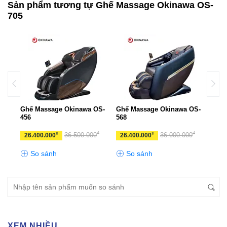
Sản phẩm tương tự Ghế Massage Okinawa OS-
705
Ghế Massage Okinawa OS-
Ghế Massage Okinawa OS-
Ghế 
456
568
S-92
₫
₫
₫
₫
₫
0
36.500.000
36.000.000
26.400.000
26.400.000
46.
So sánh
So sánh
S
XEM NHIỀU