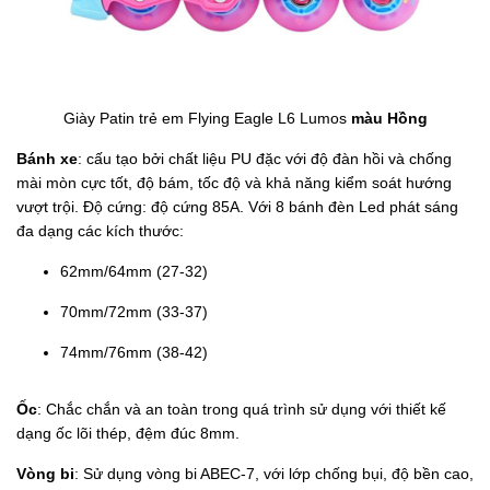
Giày Patin trẻ em Flying Eagle L6 Lumos
màu Hồng
Bánh xe
: cấu tạo bởi chất liệu PU đặc với độ đàn hồi và chống
mài mòn cực tốt, độ bám, tốc độ và khả năng kiểm soát hướng
vượt trội. Độ cứng: độ cứng 85A. Với 8 bánh đèn Led phát sáng
đa dạng các kích thước:
62mm/64mm (27-32)
70mm/72mm (33-37)
74mm/76mm (38-42)
Ốc
: Chắc chắn và an toàn trong quá trình sử dụng với thiết kế
dạng ốc lõi thép, đệm đúc 8mm.
Vòng bi
: Sử dụng vòng bi ABEC-7, với lớp chống bụi, độ bền cao,