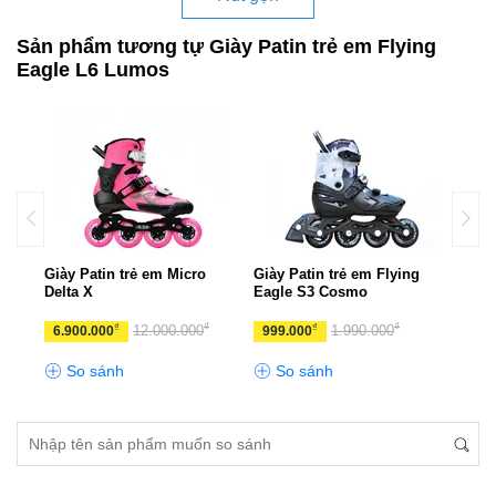
Sản phẩm tương tự Giày Patin trẻ em Flying
Eagle L6 Lumos
ar
Giày Patin trẻ em Micro
Giày Patin trẻ em Flying
Giày
Delta X
Eagle S3 Cosmo
₫
₫
₫
₫
12.000.000
1.990.000
6.900.000
999.000
1.6
So sánh
So sánh
S