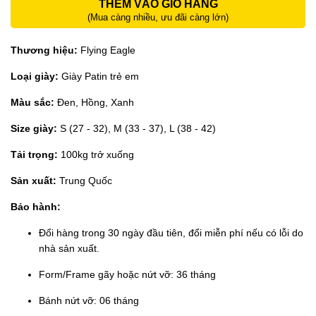
THÊM VÀO GIỎ HÀNG
(Mua càng nhiều, ưu đãi càng lớn)
Thương hiệu:
Flying Eagle
Loại giày:
Giày Patin trẻ em
Màu sắc:
Đen, Hồng, Xanh
Size giày:
S (27 - 32), M (33 - 37), L (38 - 42)
Tải trọng:
100kg trở xuống
Sản xuất:
Trung Quốc
Bảo hành:
Đổi hàng trong 30 ngày đầu tiên, đổi miễn phí nếu có lỗi do
nhà sản xuất.
Form/Frame gãy hoặc nứt vỡ: 36 tháng
Bánh nứt vỡ: 06 tháng