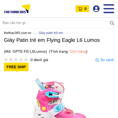
0
thethao365.com.vn
Giày patin trẻ em
Giày Patin trẻ em Flying Eagle L6 Lumos
(Mã: GPTE-FE-L6Lumos)
(Tình trạng:
Còn hàng
)
0 đánh giá
So sánh
FREE SHIP