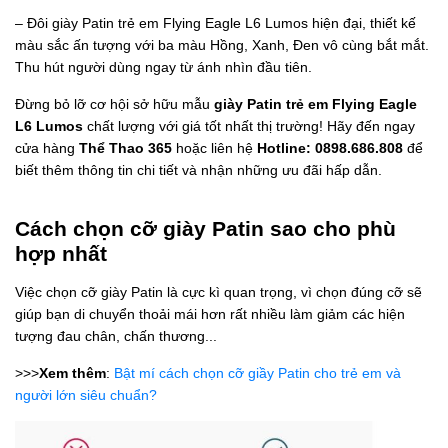
– Đôi giày Patin trẻ em Flying Eagle L6 Lumos hiện đại, thiết kế
màu sắc ấn tượng với ba màu Hồng, Xanh, Đen vô cùng bắt mắt.
Thu hút người dùng ngay từ ánh nhìn đầu tiên.
Đừng bỏ lỡ cơ hội sở hữu mẫu
giày Patin trẻ em Flying Eagle
L6 Lumos
chất lượng với giá tốt nhất thị trường! Hãy đến ngay
cửa hàng
Thể Thao 365
hoặc liên hệ
Hotline: 0898.686.808
để
biết thêm thông tin chi tiết và nhận những ưu đãi hấp dẫn.
Cách chọn cỡ giày Patin sao cho phù
hợp nhất
Việc chọn cỡ giày Patin là cực kì quan trọng, vì chọn đúng cỡ sẽ
giúp bạn di chuyển thoải mái hơn rất nhiều làm giảm các hiện
tượng đau chân, chấn thương...
>>>
Xem thêm
:
Bật mí cách chọn cỡ giầy Patin cho trẻ em và
người lớn siêu chuẩn?