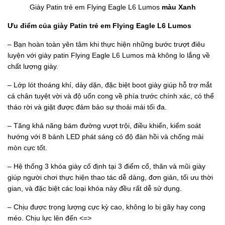
Giày Patin trẻ em Flying Eagle L6 Lumos
màu Xanh
Ưu điểm của giày Patin trẻ em Flying Eagle L6 Lumos
– Bạn hoàn toàn yên tâm khi thực hiện những bước trượt điêu
luyện với giày patin Flying Eagle L6 Lumos mà không lo lắng về
chất lượng giày.
– Lớp lót thoáng khí, dày dặn, đặc biệt boot giày giúp hỗ trợ mắt
cá chân tuyệt vời và độ uốn cong về phía trước chính xác, có thể
tháo rời và giặt được đảm bảo sự thoải mái tối đa.
– Tăng khả năng bám đường vượt trội, điều khiển, kiểm soát
hướng với 8 bánh LED phát sáng có độ đàn hồi và chống mài
mòn cực tốt.
– Hệ thống 3 khóa giày cố định tại 3 điểm cổ, thân và mũi giày
giúp người chơi thực hiện thao tác dễ dàng, đơn giản, tối ưu thời
gian, và đặc biệt các loại khóa này đều rất dễ sử dụng.
– Chịu được trọng lượng cực kỳ cao, không lo bị gãy hay cong
méo. Chịu lực lên đến <=>