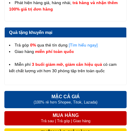
Phát hiện hàng giả, hàng nhái,
trả hàng và nhận thêm
100% giá trị đơn hàng
Quà tặng khuyến mại
Trả góp
0%
qua thẻ tín dụng
[Tìm hiểu ngay]
Giao hàng
miễn phí toàn quốc
Miễn phí
3 buổi giảm mỡ, giảm cân hiệu quả
có cam
kết chất lượng với hơn 30 phòng tập trên toàn quốc
MẶC CẢ GIÁ
(100% rẻ hơn Shopee, Titok, Lazada)
MUA HÀNG
Trả sau | Trả góp | Giao hàng