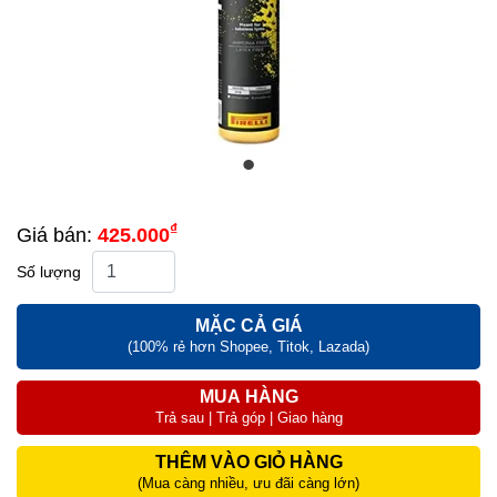
₫
Giá bán:
425.000
Số lượng
MẶC CẢ GIÁ
(100% rẻ hơn Shopee, Titok, Lazada)
MUA HÀNG
Trả sau | Trả góp | Giao hàng
THÊM VÀO GIỎ HÀNG
(Mua càng nhiều, ưu đãi càng lớn)