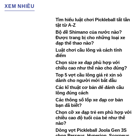
XEM NHIỀU
Tìm hiểu luật chơi Pickleball tất tần
tật từ A-Z
Bộ đề Shimano của nước nào?
Được trang bị cho những loại xe
đạp thể thao nào?
Luật chơi cầu lông và cách tính
điểm
Chọn size xe đạp phù hợp với
chiều cao như thế nào cho đúng?
Top 5 vợt cầu lông giá rẻ xịn sò
dành cho người mới bắt đầu
Các kĩ thuật cơ bản để đánh cầu
lông đúng cách
Các thông số lốp xe đạp cơ bản
bạn đã biết?
Chọn cỡ xe đạp trẻ em phù hợp với
chiều cao độ tuổi của bé như thế
nào?
Dòng vợt Pickleball Joola Gen 3S
chọn Perseus, Hyperion, Scorpeus