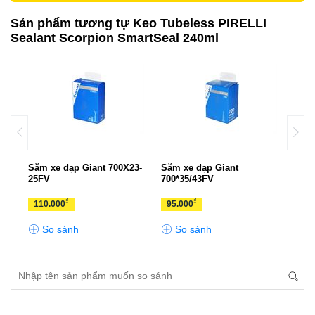
Sản phẩm tương tự Keo Tubeless PIRELLI
Sealant Scorpion SmartSeal 240ml
1.95
Săm xe đạp Giant 700X23-
Săm xe đạp Giant
Săm 
25FV
700*35/43FV
27.5
₫
₫
110.000
95.000
110
So sánh
So sánh
S