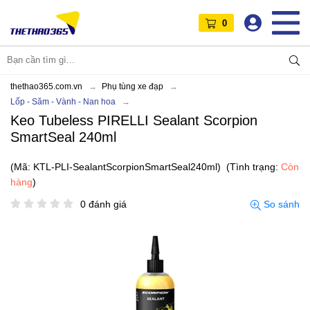
0
thethao365.com.vn
Phụ tùng xe đạp
Lốp - Săm - Vành - Nan hoa
Keo Tubeless PIRELLI Sealant Scorpion
SmartSeal 240ml
(Mã: KTL-PLI-SealantScorpionSmartSeal240ml)
(Tình trạng:
Còn
hàng
)
0 đánh giá
So sánh