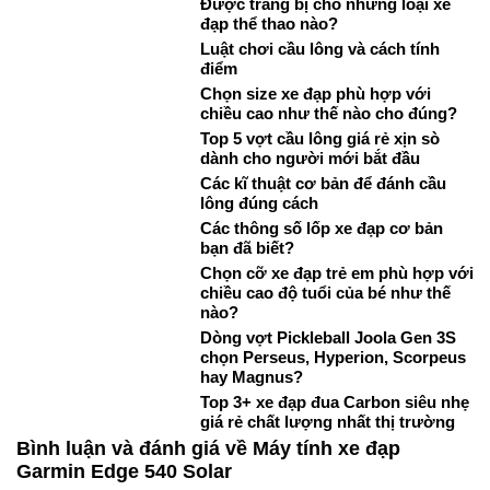
Được trang bị cho những loại xe
đạp thể thao nào?
Luật chơi cầu lông và cách tính
điểm
Chọn size xe đạp phù hợp với
chiều cao như thế nào cho đúng?
Top 5 vợt cầu lông giá rẻ xịn sò
dành cho người mới bắt đầu
Các kĩ thuật cơ bản để đánh cầu
lông đúng cách
Các thông số lốp xe đạp cơ bản
bạn đã biết?
Chọn cỡ xe đạp trẻ em phù hợp với
chiều cao độ tuổi của bé như thế
nào?
Dòng vợt Pickleball Joola Gen 3S
chọn Perseus, Hyperion, Scorpeus
hay Magnus?
Top 3+ xe đạp đua Carbon siêu nhẹ
giá rẻ chất lượng nhất thị trường
Bình luận và đánh giá về Máy tính xe đạp
Garmin Edge 540 Solar