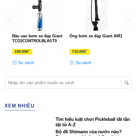
Đầu van bơm xe đạp Giant
Ống bơm xe đạp Giant AIR1
Khóa
TCO2CONTROLBLAST0
₫
₫
240.000
710.000
210
So sánh
So sánh
S
XEM NHIỀU
Tìm hiểu luật chơi Pickleball tất tần
tật từ A-Z
Bộ đề Shimano của nước nào?