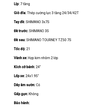
Líp:
7 tầng
Giò đĩa:
Thép cường lực 3 tầng 24/34/42T
Tay đề:
SHIMANO 3x7S
Đề trước:
SHIMANO 3S
Đề sau:
SHIMANO TOURNEY TZ50 7S
Tốc độ:
21
Vành xe:
Hợp kim nhôm 2 lớp
Kích cỡ bánh:
24"
Lốp xe:
24x1.95"
Dây âm sườn:
Có
Gấp gọn:
Không
Bảo hành: