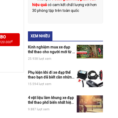
hiệu quả
có cam kết chất lượng với hơn
30 phòng tập trên toàn quốc
XEM NHIỀU
MBO
₫
120.000
Kinh nghiệm mua xe đạp
thể thao cho người mới từ A
tới Z
25.938 lượt xem
Phụ kiện khi đi xe đạp thể
thao bạn đã biết cần những
thứ gì?
15.594 lượt xem
4 vật liệu làm khung xe đạp
thể thao phổ biến nhất hiện
nay
9.887 lượt xem