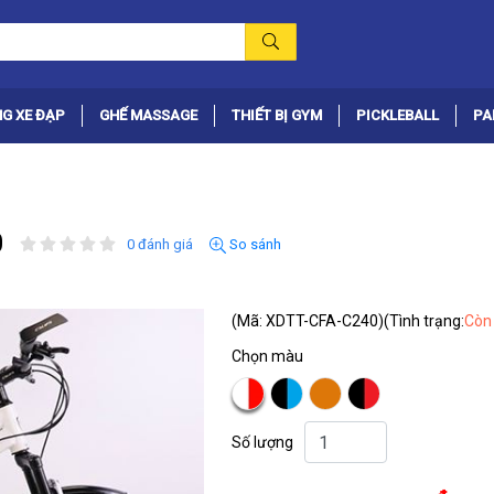
G XE ĐẠP
GHẾ MASSAGE
THIẾT BỊ GYM
PICKLEBALL
PA
0
0 đánh giá
So sánh
(Mã: XDTT-CFA-C240)
(Tình trạng:
Còn
Chọn màu
Số lượng