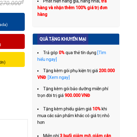
Phát hiện hàng giả, hàng nhái,
trả
₫
.270.000
hàng và nhận thêm 100% giá trị đơn
hàng
zada)
QUÀ TẶNG KHUYẾN MẠI
g
Trả góp
0%
qua thẻ tín dụng
[Tìm
hiểu ngay]
lớn)
Tặng kèm gói phụ kiện trị giá
200.000
VNĐ
[Xem ngay]
Tặng kèm gói bảo dưỡng miễn phí
trọn đời trị giá
900.000 VNĐ
Tặng kèm phiếu giảm giá
10%
khi
mua các sản phẩm khác có giá trị nhỏ
hơn
Miễn phí
3 buổi giảm mỡ, giảm cân