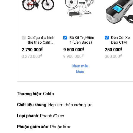
Xe đạp địa hình
Bộ Kit Trợ Điện
Đèn Còi Xe
thể thao Califa
1 (Liền Baga)
Đạp CTM
C240
₫
₫
₫
2.790.000
9.500.000
250.000
₫
₫
₫
3.270.000
9.900.000
360.000
Chọn mẫu
khác
Thương hiệu:
Califa
Chất liệu khung:
Hợp kim thép cường lực
Loại phanh:
Phanh đĩa cơ
Phuộc giảm xóc:
Phuộc lò xo