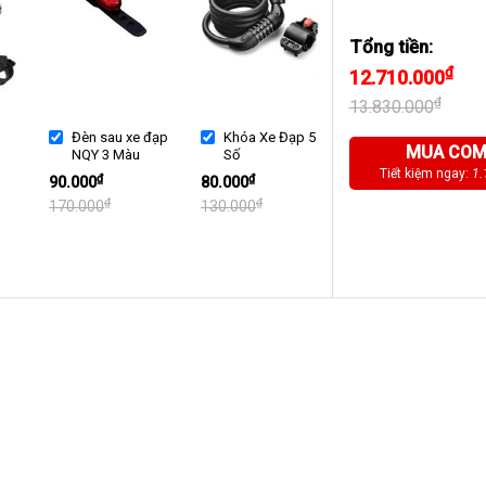
Tổng tiền:
₫
12.710.000
₫
13.830.000
Đèn sau xe đạp
Khóa Xe Đạp 5
MUA CO
NQY 3 Màu
Số
Tiết kiệm ngay:
1.
₫
₫
90.000
80.000
₫
₫
170.000
130.000