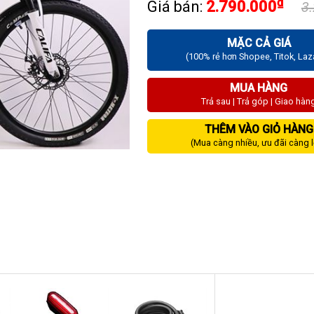
₫
Giá bán:
2.790.000
3
MẶC CẢ GIÁ
(100% rẻ hơn Shopee, Titok, La
MUA HÀNG
Trả sau | Trả góp | Giao hàn
THÊM VÀO GIỎ HÀNG
(Mua càng nhiều, ưu đãi càng 