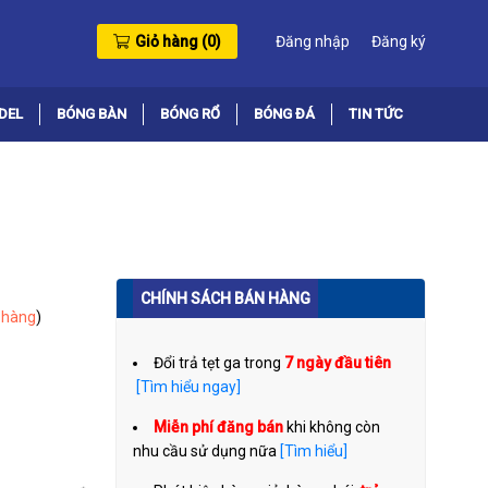
Giỏ hàng (
0
)
Đăng nhập
Đăng ký
DEL
BÓNG BÀN
BÓNG RỔ
BÓNG ĐÁ
TIN TỨC
CHÍNH SÁCH BÁN HÀNG
 hàng
)
Đổi trả tẹt ga trong
7 ngày đầu tiên
[Tìm hiểu ngay]
Miễn phí đăng bán
khi không còn
nhu cầu sử dụng nữa
[Tìm hiểu]