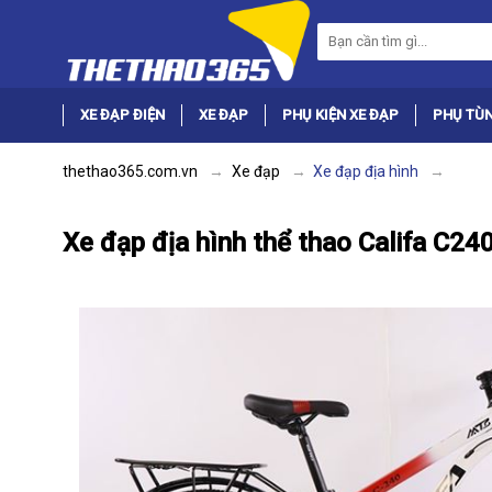
XE ĐẠP ĐIỆN
XE ĐẠP
PHỤ KIỆN XE ĐẠP
PHỤ TÙN
thethao365.com.vn
Xe đạp
Xe đạp địa hình
Xe đạp địa hình thể thao Califa C24