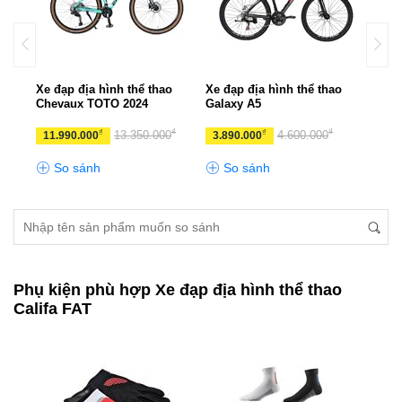
o
Xe đạp địa hình thể thao
Xe đạp địa hình thể thao
Xe đ
Chevaux TOTO 2024
Galaxy A5
CHE
₫
₫
₫
₫
13.350.000
4.600.000
11.990.000
3.890.000
10.
So sánh
So sánh
S
Phụ kiện phù hợp Xe đạp địa hình thể thao
Califa FAT