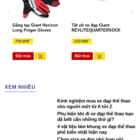
Găng tay Giant Horizon
Tất vớ xe đạp Giant
Gọng
rts
Long Finger Gloves
REVLITEQUARTERSOCK
EAS
₫
₫
750.000
210.000
70.
Đặt mua
Đặt mua
Đặ
XEM NHIỀU
Kinh nghiệm mua xe đạp thể thao
cho người mới từ A tới Z
Phụ kiện khi đi xe đạp thể thao bạn
đã biết cần những thứ gì?
4 vật liệu làm khung xe đạp thể thao
phổ biến nhất hiện nay
Chọn size xe đạp phù hợp với