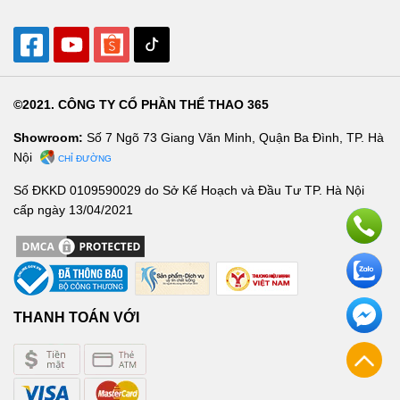
©2021. CÔNG TY CỔ PHẦN THỂ THAO 365
Showroom:
Số 7 Ngõ 73 Giang Văn Minh, Quận Ba Đình, TP. Hà
Nội
CHỈ ĐƯỜNG
Số ĐKKD 0109590029 do Sở Kế Hoạch và Đầu Tư TP. Hà Nội
cấp ngày 13/04/2021
THANH TOÁN VỚI