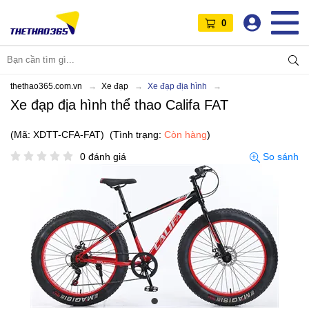
0
thethao365.com.vn
Xe đạp
Xe đạp địa hình
Xe đạp địa hình thể thao Califa FAT
(Mã: XDTT-CFA-FAT)
(Tình trạng:
Còn hàng
)
0 đánh giá
So sánh