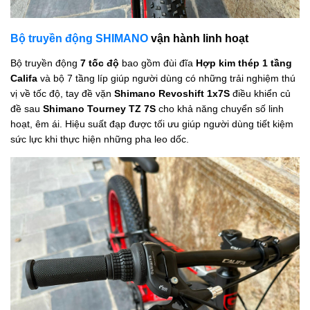
Bộ truyền động SHIMANO
vận hành linh hoạt
Bộ truyền động
7 tốc độ
bao gồm đùi đĩa
Hợp kim thép 1 tầng
Califa
và bộ 7 tầng líp giúp người dùng có những trải nghiệm thú
vị về tốc độ, tay đề vặn
Shimano Revoshift 1x7S
điều khiển củ
đề sau
Shimano Tourney TZ 7S
cho khả năng chuyển số linh
hoạt, êm ái. Hiệu suất đạp được tối ưu giúp người dùng tiết kiệm
sức lực khi thực hiện những pha leo dốc.