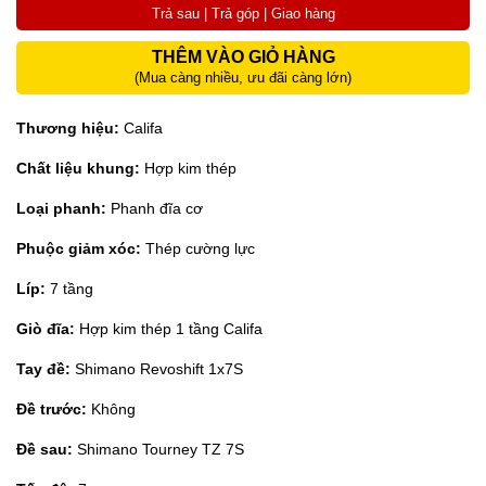
Trả sau | Trả góp | Giao hàng
THÊM VÀO GIỎ HÀNG
(Mua càng nhiều, ưu đãi càng lớn)
Thương hiệu:
Califa
Chất liệu khung:
Hợp kim thép
Loại phanh:
Phanh đĩa cơ
Phuộc giảm xóc:
Thép cường lực
Líp:
7 tầng
Giò đĩa:
Hợp kim thép 1 tầng Califa
Tay đề:
Shimano Revoshift 1x7S
Đề trước:
Không
Đề sau:
Shimano Tourney TZ 7S