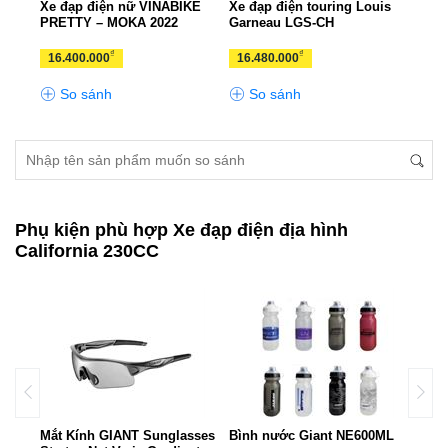
p ADO
Xe đạp điện nữ VINABIKE
Xe đạp điện touring Louis
Xe đ
PRETTY – MOKA 2022
Garneau LGS-CH
TSI
₫
₫
16.400.000
16.480.000
13.
So sánh
So sánh
S
Phụ kiện phù hợp Xe đạp điện địa hình
California 230CC
ant
Mắt Kính GIANT Sunglasses
Bình nước Giant NE600ML
Túi 