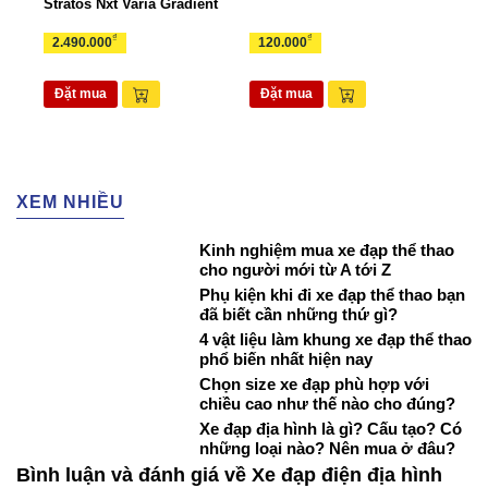
Stratos Nxt Varia Gradient
TUI
₫
₫
2.490.000
120.000
265
Đặt mua
Đặt mua
Đặ
XEM NHIỀU
Kinh nghiệm mua xe đạp thể thao
cho người mới từ A tới Z
Phụ kiện khi đi xe đạp thể thao bạn
đã biết cần những thứ gì?
4 vật liệu làm khung xe đạp thể thao
phổ biến nhất hiện nay
Chọn size xe đạp phù hợp với
chiều cao như thế nào cho đúng?
Xe đạp địa hình là gì? Cấu tạo? Có
những loại nào? Nên mua ở đâu?
Bình luận và đánh giá về Xe đạp điện địa hình