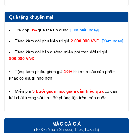
Quà tặng khuyến mại
Trả góp
0%
qua thẻ tín dụng
[Tìm hiểu ngay]
Tặng kèm gói phụ kiện trị giá
2.000.000 VNĐ
[Xem ngay]
Tặng kèm gói bảo dưỡng miễn phí trọn đời trị giá
900.000 VNĐ
Tặng kèm phiếu giảm giá
10%
khi mua các sản phẩm
khác có giá trị nhỏ hơn
Miễn phí
3 buổi giảm mỡ, giảm cân hiệu quả
có cam
kết chất lượng với hơn 30 phòng tập trên toàn quốc
MẶC CẢ GIÁ
(100% rẻ hơn Shopee, Titok, Lazada)