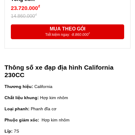
₫
23.720.000
₫
14.860.000
MUA THEO GÓI
₫
Tiết kiệm ngay:
-8.860.000
Thông số xe đạp địa hình California
230CC
Thương hiệu:
California
Chất liệu khung:
Hợp kim nhôm
Loại phanh:
Phanh đĩa cơ
Phuộc giảm xóc:
Hợp kim nhôm
Líp:
7S