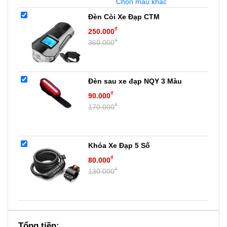
Chọn mẫu khác
Đèn Còi Xe Đạp CTM
₫
250.000
₫
360.000
Đèn sau xe đạp NQY 3 Màu
₫
90.000
₫
170.000
Khóa Xe Đạp 5 Số
₫
80.000
₫
130.000
Tổng tiền: