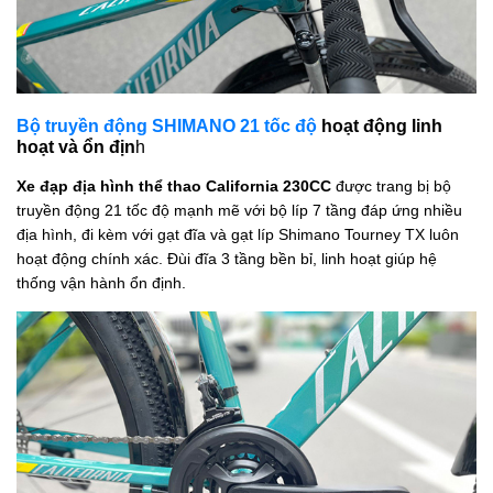
Bộ truyền động SHIMANO
21 tốc độ
hoạt động linh
hoạt và ổn địn
h
Xe đạp địa hình thể thao California 230CC
được trang bị bộ
truyền động 21 tốc độ mạnh mẽ với bộ líp 7 tầng đáp ứng nhiều
địa hình, đi kèm với gạt đĩa và gạt líp Shimano Tourney
TX
luôn
hoạt động chính xác. Đùi đĩa 3 tầng bền bỉ, linh hoạt giúp hệ
thống vận hành ổn định.