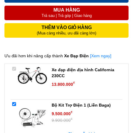
MUA HÀNG
Trả sau | Trả góp | Giao hàng
THÊM VÀO GIỎ HÀNG
(Mua càng nhiều, ưu đãi càng lớn)
Ưu đãi hơn khi nâng cấp thành
Xe Đạp Điện
[Xem ngay]
Xe đạp điện địa hình California
230CC
₫
13.800.000
Bộ Kit Trợ Điện 1 (Liền Baga)
₫
9.500.000
₫
9.900.000