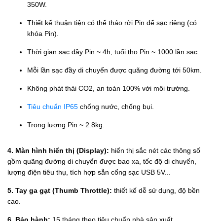
350W.
Thiết kế thuận tiện có thể tháo rời Pin để sạc riêng (có
khóa Pin).
Thời gian sạc đầy Pin ~ 4h, tuổi thọ Pin ~ 1000 lần sạc.
Mỗi lần sạc đầy di chuyển được quãng đường tới 50km.
Không phát thải CO2, an toàn 100% với môi trường.
Tiêu chuẩn IP65
chống nước, chống bụi.
Trọng lượng Pin ~ 2.8kg.
4. Màn hình hiển thị (Display):
hiển thị sắc nét các thông số
gồm quãng đường di chuyển được bao xa, tốc độ di chuyển,
lượng điện tiêu thụ, tích hợp sẵn cổng sạc USB 5V...
5. Tay ga gạt (Thumb Throttle):
thiết kế dễ sử dụng, độ bền
cao.
6. Bảo hành:
15 tháng theo tiêu chuẩn nhà sản xuất.