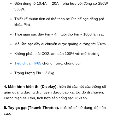
Điện dung từ 10.4Ah - 20Ah, phù hợp với động cơ 250W -
350W.
Thiết kế thuận tiện có thể tháo rời Pin để sạc riêng (có
khóa Pin).
Thời gian sạc đầy Pin ~ 4h, tuổi thọ Pin ~ 1000 lần sạc.
Mỗi lần sạc đầy di chuyển được quãng đường tới 50km.
Không phát thải CO2, an toàn 100% với môi trường.
Tiêu chuẩn IP65
chống nước, chống bụi.
Trọng lượng Pin ~ 2.8kg.
4. Màn hình hiển thị (Display):
hiển thị sắc nét các thông số
gồm quãng đường di chuyển được bao xa, tốc độ di chuyển,
lượng điện tiêu thụ, tích hợp sẵn cổng sạc USB 5V...
5. Tay ga gạt (Thumb Throttle):
thiết kế dễ sử dụng, độ bền
cao.