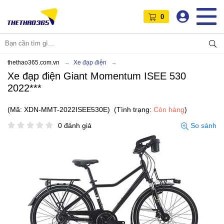
0
thethao365.com.vn
Xe đạp điện
Xe đạp điện Giant Momentum ISEE 530
2022***
(Mã: XDN-MMT-2022ISEE530E)
(Tình trạng:
Còn hàng
)
0 đánh giá
So sánh