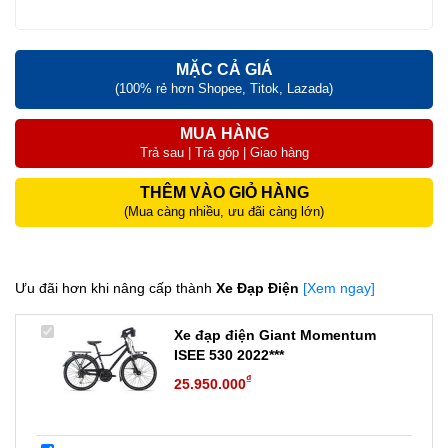
MẶC CẢ GIÁ
(100% rẻ hơn Shopee, Titok, Lazada)
MUA HÀNG
Trả sau | Trả góp | Giao hàng
THÊM VÀO GIỎ HÀNG
(Mua càng nhiều, ưu đãi càng lớn)
Ưu đãi hơn khi nâng cấp thành
Xe Đạp Điện
[Xem ngay]
Xe đạp điện Giant Momentum
ISEE 530 2022***
₫
25.950.000