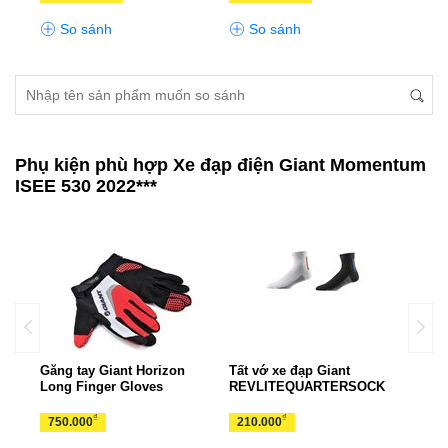
So sánh
So sánh
S
Phụ kiện phù hợp Xe đạp điện Giant Momentum
ISEE 530 2022***
Găng tay Giant Horizon
Tất vớ xe đạp Giant
Gọng
rts
Long Finger Gloves
REVLITEQUARTERSOCK
EAS
₫
₫
750.000
210.000
70.