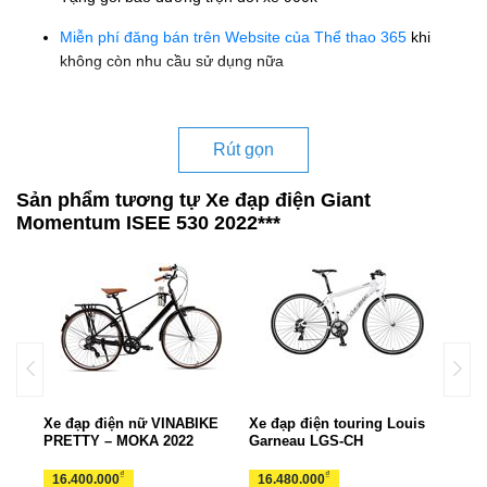
Miễn phí đăng bán trên Website của Thể thao 365
khi
không còn nhu cầu sử dụng nữa
Rút gọn
Sản phẩm tương tự Xe đạp điện Giant
Momentum ISEE 530 2022***
p ADO
Xe đạp điện nữ VINABIKE
Xe đạp điện touring Louis
Xe đ
PRETTY – MOKA 2022
Garneau LGS-CH
TSI
₫
₫
16.400.000
16.480.000
13.