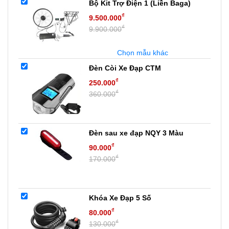
Bộ Kit Trợ Điện 1 (Liền Baga)
₫
9.500.000
₫
9.900.000
Chọn mẫu khác
Đèn Còi Xe Đạp CTM
₫
250.000
₫
360.000
Đèn sau xe đạp NQY 3 Màu
₫
90.000
₫
170.000
Khóa Xe Đạp 5 Số
₫
80.000
₫
130.000