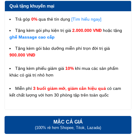
Quà tặng khuyến mại
Trả góp
0%
qua thẻ tín dụng
[Tìm hiểu ngay]
Tặng kèm gói phụ kiện trị giá
2.000.000 VNĐ
hoặc tặng
ghế Massage cao cấp
Tặng kèm gói bảo dưỡng miễn phí trọn đời trị giá
900.000 VNĐ
Tặng kèm phiếu giảm giá
10%
khi mua các sản phẩm
khác có giá trị nhỏ hơn
Miễn phí
3 buổi giảm mỡ, giảm cân hiệu quả
có cam
kết chất lượng với hơn 30 phòng tập trên toàn quốc
MẶC CẢ GIÁ
(100% rẻ hơn Shopee, Titok, Lazada)