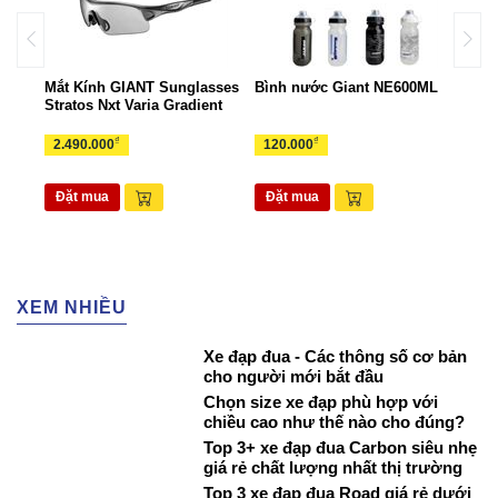
ant
Mắt Kính GIANT Sunglasses
Bình nước Giant NE600ML
Túi 
Stratos Nxt Varia Gradient
TUI
₫
₫
2.490.000
120.000
265
Đặt mua
Đặt mua
Đặ
XEM NHIỀU
Xe đạp đua - Các thông số cơ bản
cho người mới bắt đầu
Chọn size xe đạp phù hợp với
chiều cao như thế nào cho đúng?
Top 3+ xe đạp đua Carbon siêu nhẹ
giá rẻ chất lượng nhất thị trường
Top 3 xe đạp đua Road giá rẻ dưới