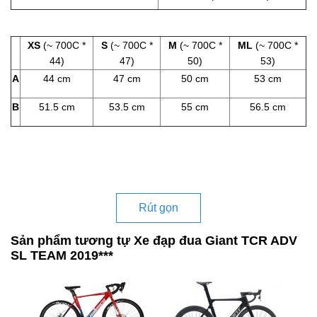
XS
(~ 700C *
S
(~ 700C *
M
(~ 700C *
ML
(~ 700C *
44)
47)
50)
53)
A
44 cm
47 cm
50 cm
53 cm
B
51.5 cm
53.5 cm
55 cm
56.5 cm
Rút gọn
Sản phẩm tương tự Xe đạp đua Giant TCR ADV
SL TEAM 2019***