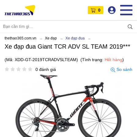
0
thethao365.com.vn
Xe đạp
Xe đạp đua
Xe đạp đua Giant TCR ADV SL TEAM 2019***
(Mã: XDD-GT-2019TCRADVSLTEAM)
(Tình trạng:
Hết hàng
)
0 đánh giá
So sánh