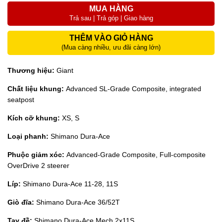
MUA HÀNG
Trả sau | Trả góp | Giao hàng
THÊM VÀO GIỎ HÀNG
(Mua càng nhiều, ưu đãi càng lớn)
Thương hiệu:
Giant
Chất liệu khung:
Advanced SL-Grade Composite, integrated
seatpost
Kích cỡ khung:
XS, S
Loại phanh:
Shimano Dura-Ace
Phuộc giảm xóc:
Advanced-Grade Composite, Full-composite
OverDrive 2 steerer
Líp:
Shimano Dura-Ace 11-28, 11S
Giò đĩa:
Shimano Dura-Ace 36/52T
Tay đề:
Shimano Dura-Ace Mech 2x11S