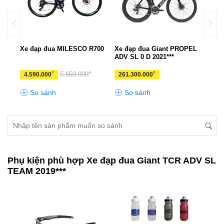
PEL
Xe đạp đua MILESCO R700
Xe đạp đua Giant PROPEL
Xe đ
ADV SL 0 D 2021***
₫
₫
₫
5.650.000
4.590.000
261.300.000
11.
So sánh
So sánh
S
Phụ kiện phù hợp Xe đạp đua Giant TCR ADV SL
TEAM 2019***