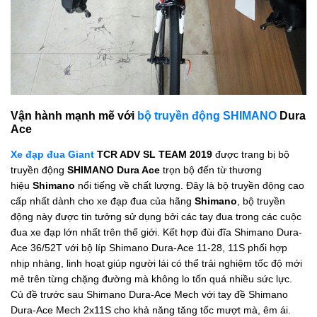
Vận hành mạnh mẽ với
bộ truyền động SHIMANO
Dura
Ace
Xe đạp đua Giant
TCR ADV SL TEAM 2019
được trang bị bộ
truyền động
SHIMANO Dura Ace
trọn bộ đến từ thương
hiệu
Shimano
nổi tiếng về chất lượng. Đây là bộ truyền động cao
cấp nhất dành cho xe đạp đua của hãng
Shimano
, bộ truyền
động này được tin tưởng sử dụng bởi các tay đua trong các cuộc
đua xe đạp lớn nhất trên thế giới. Kết hợp đùi đĩa Shimano Dura-
Ace 36/52T với bộ líp Shimano Dura-Ace 11-28, 11S phối hợp
nhịp nhàng, linh hoạt giúp người lái có thể trải nghiệm tốc độ mới
mẻ trên từng chặng đường mà không lo tốn quá nhiều sức lực.
Củ đề trước sau Shimano Dura-Ace Mech với tay đề Shimano
Dura-Ace Mech 2x11S cho khả năng tăng tốc mượt mà, êm ái.