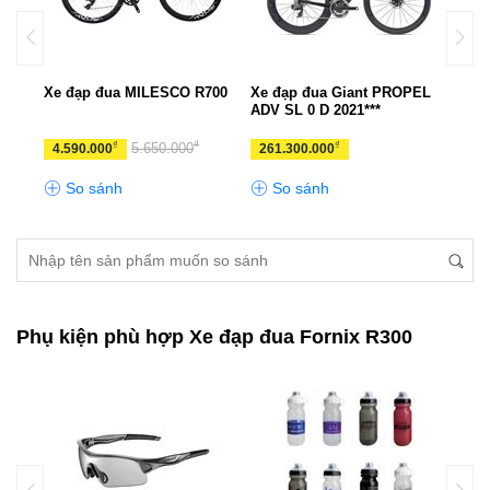
PRO
Xe đạp đua MILESCO R700
Xe đạp đua Giant PROPEL
Xe đ
ADV SL 0 D 2021***
₫
₫
₫
₫
0
5.650.000
4.590.000
261.300.000
11.
So sánh
So sánh
S
Phụ kiện phù hợp Xe đạp đua Fornix R300