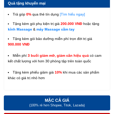
Quà tặng khuyến mại
Trả góp
0%
qua thẻ tín dụng
[Tìm hiểu ngay]
Tặng kèm gói phụ kiện trị giá
200.000 VNĐ
hoặc tặng
kính Massage
&
máy Massage cầm tay
Tặng kèm gói bảo dưỡng miễn phí trọn đời trị giá
900.000 VNĐ
Miễn phí
3 buổi giảm mỡ, giảm cân hiệu quả
có cam
kết chất lượng với hơn 30 phòng tập trên toàn quốc
Tặng kèm phiếu giảm giá
10%
khi mua các sản phẩm
khác có giá trị nhỏ hơn
MẶC CẢ GIÁ
(100% rẻ hơn Shopee, Titok, Lazada)