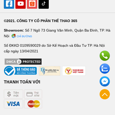
©2021. CÔNG TY CỔ PHẦN THỂ THAO 365
Showroom:
Số 7 Ngõ 73 Giang Văn Minh, Quận Ba Đình, TP. Hà
Nội
CHỈ ĐƯỜNG
Số ĐKKD 0109590029 do Sở Kế Hoạch và Đầu Tư TP. Hà Nội
cấp ngày 13/04/2021
THANH TOÁN VỚI