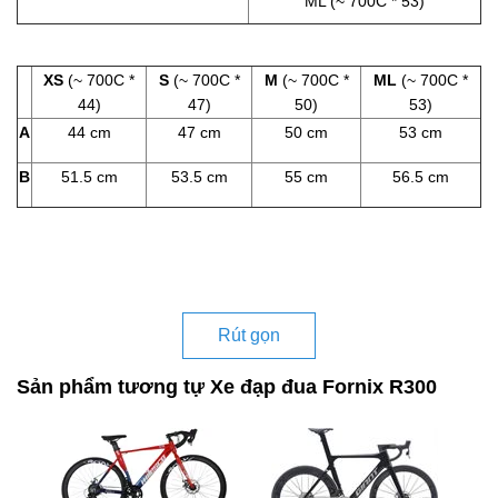
ML (~ 700C * 53)
XS
(~ 700C *
S
(~ 700C *
M
(~ 700C *
ML
(~ 700C *
44)
47)
50)
53)
A
44 cm
47 cm
50 cm
53 cm
B
51.5 cm
53.5 cm
55 cm
56.5 cm
Rút gọn
Sản phẩm tương tự Xe đạp đua Fornix R300