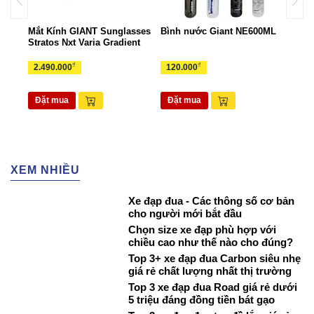
ant
Mắt Kính GIANT Sunglasses
Bình nước Giant NE600ML
Túi 
Stratos Nxt Varia Gradient
TUI
₫
₫
2.490.000
120.000
265
Đặt mua
Đặt mua
Đặ
XEM NHIỀU
Xe đạp đua - Các thông số cơ bản
cho người mới bắt đầu
Chọn size xe đạp phù hợp với
chiều cao như thế nào cho đúng?
Top 3+ xe đạp đua Carbon siêu nhẹ
giá rẻ chất lượng nhất thị trường
Top 3 xe đạp đua Road giá rẻ dưới
5 triệu đáng đồng tiền bát gạo