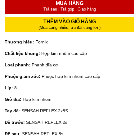
MUA HÀNG
Trả sau | Trả góp | Giao hàng
THÊM VÀO GIỎ HÀNG
(Mua càng nhiều, ưu đãi càng lớn)
Thương hiệu:
Fornix
Chất liệu khung:
Hợp kim nhôm cao cấp
Loại phanh:
Phanh đĩa cơ
Phuộc giảm xóc:
Phuộc hợp kim nhôm cao cấp
Líp:
8
Giò đĩa:
Hợp kim nhôm
Tay đề:
SENSAH REFLEX 2x8S
Đề trước:
SENSAH REFLEX 2s
Đề sau:
SENSAH REFLEX 8s