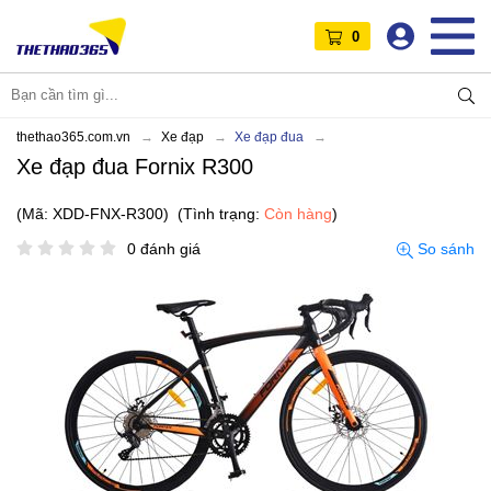
0
thethao365.com.vn
Xe đạp
Xe đạp đua
Xe đạp đua Fornix R300
(Mã: XDD-FNX-R300)
(Tình trạng:
Còn hàng
)
0 đánh giá
So sánh