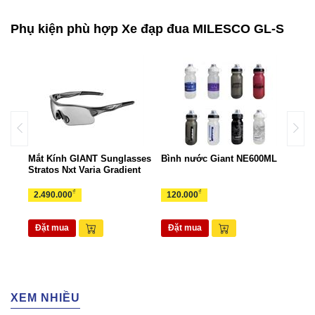
Phụ kiện phù hợp Xe đạp đua MILESCO GL-S
ant
Mắt Kính GIANT Sunglasses
Bình nước Giant NE600ML
Túi 
Stratos Nxt Varia Gradient
TUI
₫
₫
2.490.000
120.000
265
Đặt mua
Đặt mua
Đặ
XEM NHIỀU