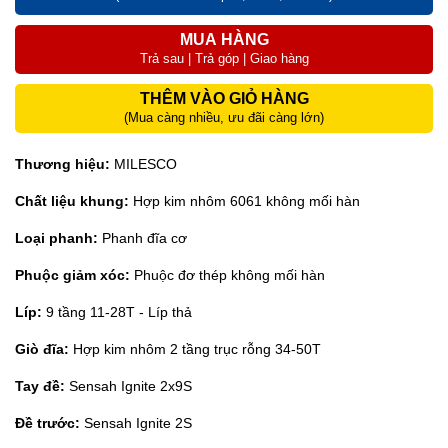
MUA HÀNG
Trả sau | Trả góp | Giao hàng
THÊM VÀO GIỎ HÀNG
(Mua càng nhiều, ưu đãi càng lớn)
Thương hiệu:
MILESCO
Chất liệu khung:
Hợp kim nhôm 6061 không mối hàn
Loại phanh:
Phanh đĩa cơ
Phuộc giảm xóc:
Phuộc đơ thép không mối hàn
Líp:
9 tầng 11-28T - Líp thả
Giò đĩa:
Hợp kim nhôm 2 tầng trục rỗng 34-50T
Tay đề:
Sensah Ignite 2x9S
Đề trước:
Sensah Ignite 2S