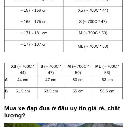
~ 157 - 169 cm
XS (~ 700C * 44)
~ 165 - 175 cm
S (~ 700C * 47)
~ 171 - 181 cm
M (~ 700C * 50)
~ 177 - 187 cm
ML (~ 700C * 53)
XS
(~ 700C *
S
(~ 700C *
M
(~ 700C *
ML
(~ 700C *
44)
47)
50)
53)
A
44 cm
47 cm
50 cm
53 cm
B
51.5 cm
53.5 cm
55 cm
56.5 cm
Mua xe đạp đua ở đâu uy tín giá rẻ, chất
lượng?