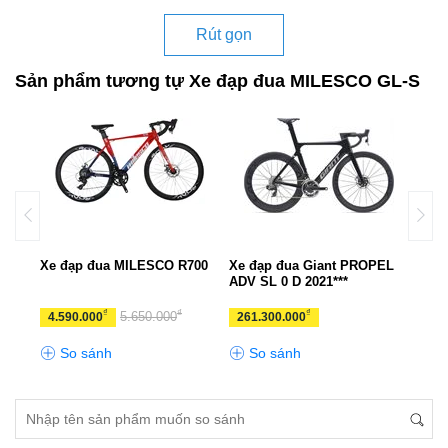
Rút gọn
Sản phẩm tương tự Xe đạp đua MILESCO GL-S
PEL
Xe đạp đua MILESCO R700
Xe đạp đua Giant PROPEL
Xe đ
ADV SL 0 D 2021***
₫
₫
₫
5.650.000
4.590.000
261.300.000
11.
So sánh
So sánh
S