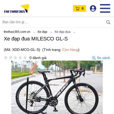
0
thethao365.com.vn
Xe đạp
Xe đạp đua
Xe đạp đua MILESCO GL-S
(Mã: XDD-MCO-GL-S)
(Tình trạng:
Còn hàng
)
0 đánh giá
So sánh