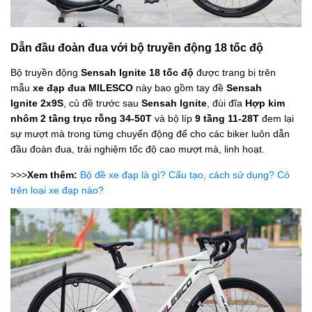
Dẫn đầu đoàn đua với bộ truyền động 18 tốc độ
Bộ truyền động
Sensah Ignite 18 tốc độ
được trang bị trên
mẫu
xe đạp đua MILESCO
này bao gồm tay đề
Sensah
Ignite 2x9S
, củ đề trước sau
Sensah Ignite
, đùi đĩa
Hợp kim
nhôm 2 tầng trục rỗng 34-50T
và bộ líp
9 tầng 11-28T
đem lại
sự mượt mà trong từng chuyển động để cho các biker luôn dẫn
đầu đoàn đua, trải nghiệm tốc độ cao mượt mà, linh hoạt.
>>>
Xem thêm:
Bộ đề xe đạp là gì? Cấu tạo, cách sử dụng? Có
trên loại xe đạp nào?