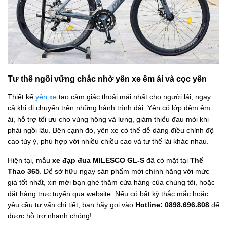
Tư thế ngồi vững chắc nhờ yên xe êm ái và cọc yên
Thiết kế
yên xe
tạo cảm giác thoải mái nhất cho người lái, ngay
cả khi di chuyển trên những hành trình dài. Yên có lớp đệm êm
ái, hỗ trợ tối ưu cho vùng hông và lưng, giảm thiểu đau mỏi khi
phải ngồi lâu. Bên cạnh đó, yên xe có thể dễ dàng điều chỉnh độ
cao tùy ý, phù hợp với nhiều chiều cao và tư thế lái khác nhau.
Hiện tại, mẫu
xe đạp đua MILESCO GL-S
đã có mặt tại
Thể
Thao 365
. Để sở hữu ngay sản phẩm mới chính hãng với mức
giá tốt nhất, xin mời bạn ghé thăm cửa hàng của chúng tôi, hoặc
đặt hàng trực tuyến qua website. Nếu có bất kỳ thắc mắc hoặc
yêu cầu tư vấn chi tiết, bạn hãy gọi vào
Hotline: 0898.696.808
để
được hỗ trợ nhanh chóng!