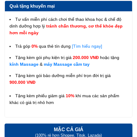
Quà tặng khuyến mại
Tư vấn miễn phí cách chơi thể thao khoa học & chế độ
dinh dưỡng hợp lý
tránh chấn thương, cơ thể khỏe đẹp
hơn mỗi ngày
Trả góp
0%
qua thẻ tín dụng
[Tìm hiểu ngay]
Tặng kèm gói phụ kiện trị giá
200.000 VNĐ
hoặc tặng
kính Massage
&
máy Massage cầm tay
Tặng kèm gói bảo dưỡng miễn phí trọn đời trị giá
900.000 VNĐ
Tặng kèm phiếu giảm giá
10%
khi mua các sản phẩm
khác có giá trị nhỏ hơn
MẶC CẢ GIÁ
(100% rẻ hơn Shopee, Titok, Lazada)