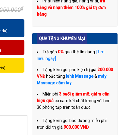
Phát hiện hàng giả, hàng nhái,
trả
hàng và nhận thêm 100% giá trị đơn
₫
.050.000
hàng
zada)
QUÀ TẶNG KHUYẾN MẠI
g
Trả góp
0%
qua thẻ tín dụng
[Tìm
hiểu ngay]
lớn)
Tặng kèm gói phụ kiện trị giá
200.000
VNĐ
hoặc tặng
kính Massage
&
máy
Massage cầm tay
Miễn phí
3 buổi giảm mỡ, giảm cân
hiệu quả
có cam kết chất lượng với hơn
30 phòng tập trên toàn quốc
Tặng kèm gói bảo dưỡng miễn phí
trọn đời trị giá
900.000 VNĐ