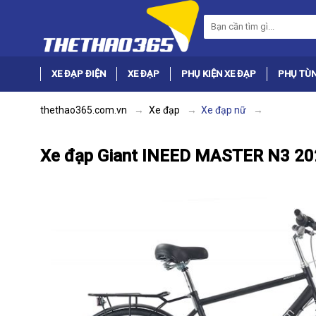
XE ĐẠP ĐIỆN
XE ĐẠP
PHỤ KIỆN XE ĐẠP
PHỤ TÙN
thethao365.com.vn
Xe đạp
Xe đạp nữ
Xe đạp Giant INEED MASTER N3 20