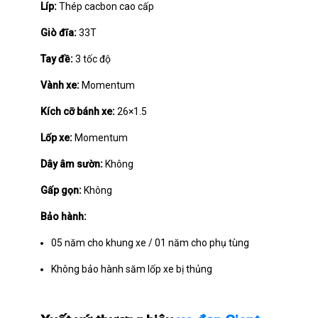
Líp:
Thép cacbon cao cấp
Giò đĩa:
33T
Tay đề:
3 tốc độ
Vành xe:
Momentum
Kích cỡ bánh xe:
26×1.5
Lốp xe:
Momentum
Dây âm sườn:
Không
Gấp gọn:
Không
Bảo hành:
05 năm cho khung xe / 01 năm cho phụ tùng
Không bảo hành săm lốp xe bị thủng