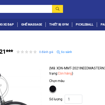
G XE ĐẠP
GHẾ MASSAGE
THIẾT BỊ GYM
PICKLEBALL
PA
21***
0 đánh giá
So sánh
(Mã: XDN-MMT-2021INEEDMASTERN
trạng:
Còn hàng
)
Chọn màu
Số lượng