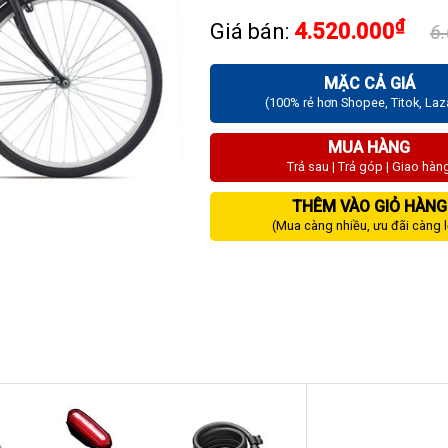
₫
Giá bán:
4.520.000
6
MẶC CẢ GIÁ
(100% rẻ hơn Shopee, Titok, La
MUA HÀNG
Trả sau | Trả góp | Giao hàn
THÊM VÀO GIỎ HÀNG
(Mua càng nhiều, ưu đãi càng 