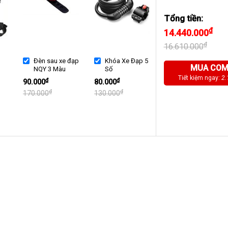
Tổng tiền:
₫
14.440.000
₫
16.610.000
Đèn sau xe đạp
Khóa Xe Đạp 5
MUA CO
NQY 3 Màu
Số
Tiết kiệm ngay:
2.
₫
₫
90.000
80.000
₫
₫
170.000
130.000