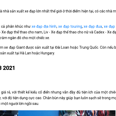
 nhà sản xuất xe đạp lớn nhất thế giới ở thời điểm hiện tại, có các nhà 
ất cả phân khúc như
xe đạp địa hình
,
xe đạp touring
,
xe đạp đua
,
xe đạp
- Xe đạp thể thao cho nam, Liv - Xe đạp thể thao cho nữ và Cadex - Xe đa
ài trăm ngàn đô cho một chiếc xe.
 xe đạp Giant được sản xuất tại Đài Loan hoặc Trung Quốc. Còn nếu 
sản xuất tại Hà Lan hoặc Hungary.
3 2021
iá rẻ, với thiết kế kiểu cổ điển nhưng vẫn đầy đủ tiện ích của một chiê
 với độ tiện dụng cực cao. Chắn bùn này giúp bạn luôn sạch sẽ trong mọi
 một người lớn ngồi sau.