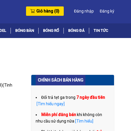
Giỏ hàng (
0
)
Đăng nhập
Đăng ký
DEL
BÓNG BÀN
BÓNG RỔ
BÓNG ĐÁ
TIN TỨC
CHÍNH SÁCH BÁN HÀNG
3)
(Tình
Đổi trả tẹt ga trong
7 ngày đầu tiên
[Tìm hiểu ngay]
Miễn phí đăng bán
khi không còn
nhu cầu sử dụng nữa
[Tìm hiểu]