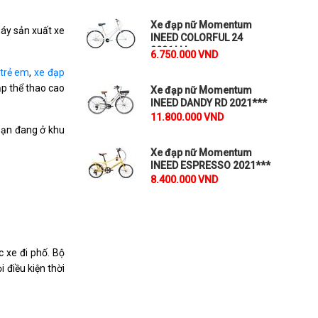
Xe đạp nữ Momentum
máy sản xuất xe
INEED COLORFUL 24
2021***
6.750.000 VND
 trẻ em
,
xe đạp
̣p thể thao cao
Xe đạp nữ Momentum
INEED DANDY RD 2021***
11.800.000 VND
bạn đang ở khu
Xe đạp nữ Momentum
INEED ESPRESSO 2021***
8.400.000 VND
c xe đi phố. Bộ
 điều kiện thời