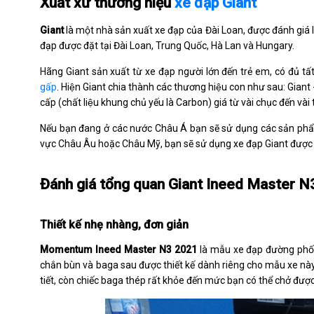
Xuất xứ thương hiệu
xe đạp Giant
Giant
là một nhà sản xuất xe đạp của Đài Loan, được đánh giá là
đạp được đặt tại Đài Loan, Trung Quốc, Hà Lan và Hungary.
Hãng Giant sản xuất từ xe đạp người lớn đến trẻ em, có đủ t
gấp
. Hiện Giant chia thành các thương hiệu con như sau: Giant 
cấp (chất liệu khung chủ yếu là Carbon) giá từ vài chục đến v
Nếu bạn đang ở các nước Châu Á bạn sẽ sử dụng các sản phẩm
vực Châu Âu hoặc Châu Mỹ, bạn sẽ sử dụng xe đạp Giant được 
Đánh giá tổng quan Giant Ineed Master N
Thiết kế nhẹ nhàng, đơn giản
Momentum Ineed Master N3 2021
là mẫu xe đạp đường phố g
chắn bùn và baga sau được thiết kế dành riêng cho mẫu xe này,
tiết, còn chiếc baga thép rất khỏe đến mức bạn có thể chở được