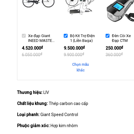
Xe đạp Giant
Bộ Kit Trợ Điện
Đèn Còi Xe
INEED MASTER
1 (Liền Baga)
Đạp CTM
N3 2021***
₫
₫
₫
4.520.000
9.500.000
250.000
₫
₫
₫
6.050.000
9.900.000
360.000
Chọn mẫu
khác
Thương hiệu:
LIV
Chất liệu khung:
Thép carbon cao cấp
Loại phanh:
Giant Speed Control
Phuộc giảm xóc:
Hợp kim nhôm