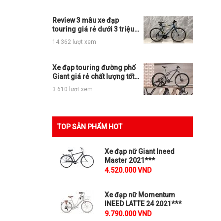
Review 3 mẫu xe đạp
touring giá rẻ dưới 3 triệu
OK cho anh em
14.362 lượt xem
Xe đạp touring đường phố
Giant giá rẻ chất lượng tốt
mua ngay nếu có ý định
3.610 lượt xem
TOP SẢN PHẨM HOT
Xe đạp nữ Giant Ineed
Master 2021***
4.520.000 VND
Xe đạp nữ Momentum
INEED LATTE 24 2021***
9.790.000 VND