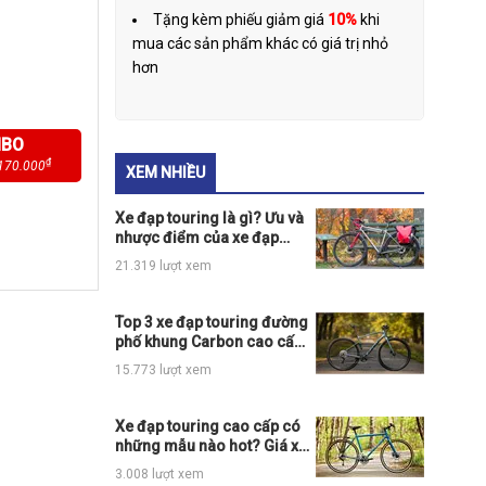
Tặng kèm phiếu giảm giá
10%
khi
mua các sản phẩm khác có giá trị nhỏ
hơn
MBO
₫
170.000
XEM NHIỀU
Xe đạp touring là gì? Ưu và
nhược điểm của xe đạp
touring
21.319 lượt xem
Top 3 xe đạp touring đường
phố khung Carbon cao cấp
giá rẻ hot nhất thị trường
15.773 lượt xem
Xe đạp touring cao cấp có
những mẫu nào hot? Giá xe
đạp touring cao cấp ra
3.008 lượt xem
sao?