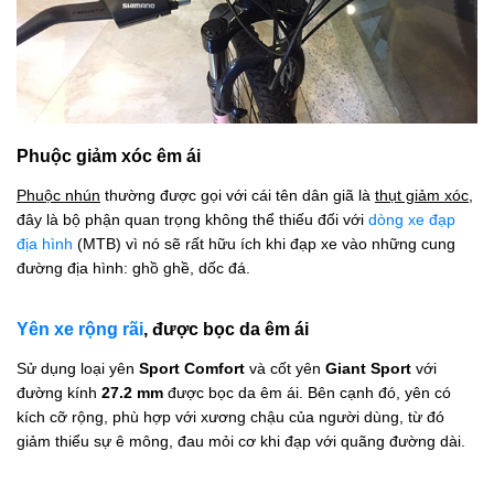
Phuộc giảm xóc êm ái
Phuộc nhún
thường được gọi với cái tên dân giã là
thụt giảm xóc
,
đây là bộ phận quan trọng không thể thiếu đối với
dòng xe đạp
địa hình
(MTB) vì nó sẽ rất hữu ích khi đạp xe vào những cung
đường địa hình: ghồ ghề, dốc đá.
Yên xe rộng rãi
, được bọc da êm ái
Sử dụng loại yên
Sport Comfort
và cốt yên
Giant Sport
với
đường kính
27.2 mm
được bọc da êm ái. Bên cạnh đó, yên có
kích cỡ rộng, phù hợp với xương chậu của người dùng, từ đó
giảm thiểu sự ê mông, đau mỏi cơ khi đạp với quãng đường dài.