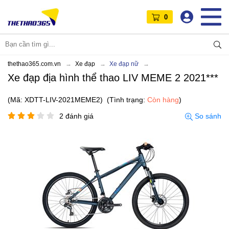
0
thethao365.com.vn
Xe đạp
Xe đạp nữ
Xe đạp địa hình thể thao LIV MEME 2 2021***
(Mã: XDTT-LIV-2021MEME2)
(Tình trạng:
Còn hàng
)
2 đánh giá
So sánh