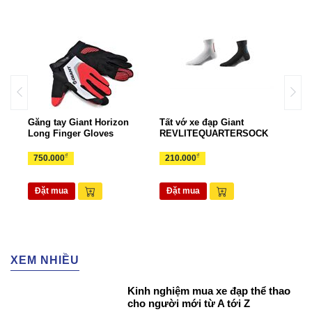
Găng tay Giant Horizon
Tất vớ xe đạp Giant
Gọng
rts
Long Finger Gloves
REVLITEQUARTERSOCK
EAS
₫
₫
750.000
210.000
70.
Đặt mua
Đặt mua
Đặ
XEM NHIỀU
Kinh nghiệm mua xe đạp thể thao
cho người mới từ A tới Z