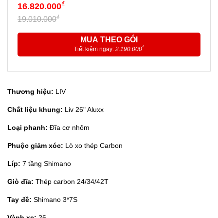
₫
16.820.000
₫
19.010.000
MUA THEO GÓI
₫
Tiết kiệm ngay:
2.190.000
Thương hiệu:
LIV
Chất liệu khung:
Liv 26" Aluxx
Loại phanh:
Đĩa cơ nhôm
Phuộc giảm xóc:
Lò xo thép Carbon
Líp:
7 tầng Shimano
Giò đĩa:
Thép carbon 24/34/42T
Tay đề:
Shimano 3*7S
Vành xe:
26