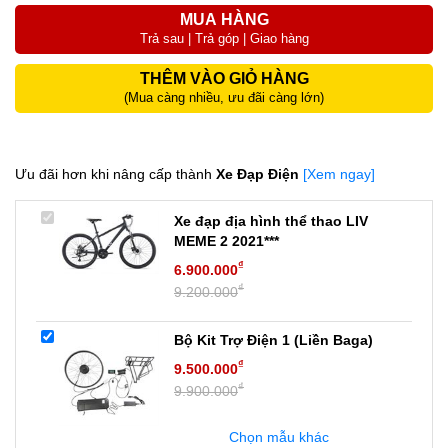
MUA HÀNG
Trả sau | Trả góp | Giao hàng
THÊM VÀO GIỎ HÀNG
(Mua càng nhiều, ưu đãi càng lớn)
Ưu đãi hơn khi nâng cấp thành
Xe Đạp Điện
[Xem ngay]
Xe đạp địa hình thể thao LIV
MEME 2 2021***
₫
6.900.000
₫
9.200.000
Bộ Kit Trợ Điện 1 (Liền Baga)
₫
9.500.000
₫
9.900.000
Chọn mẫu khác