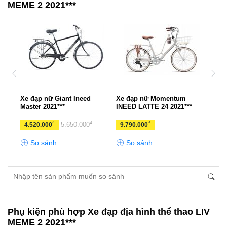
MEME 2 2021***
ATTE
Xe đạp nữ Giant Ineed
Xe đạp nữ Momentum
Xe 
Master 2021***
INEED LATTE 24 2021***
INE
2021
₫
₫
₫
5.650.000
4.520.000
9.790.000
6.7
So sánh
So sánh
S
Phụ kiện phù hợp Xe đạp địa hình thể thao LIV
MEME 2 2021***