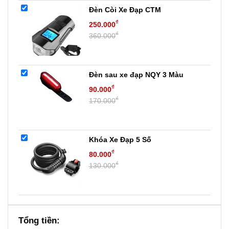
Đèn Còi Xe Đạp CTM
₫
250.000
₫
360.000
Đèn sau xe đạp NQY 3 Màu
₫
90.000
₫
170.000
Khóa Xe Đạp 5 Số
₫
80.000
₫
130.000
Tổng tiền: