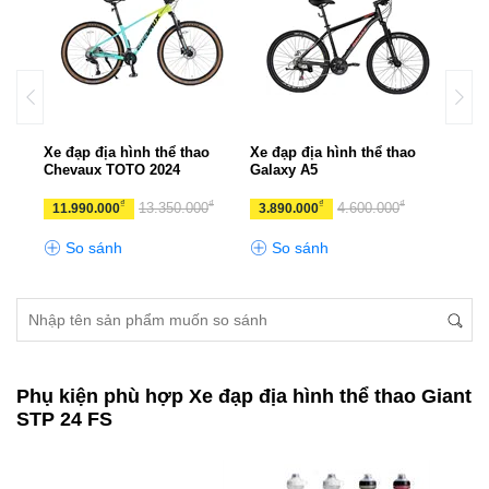
UX
Xe đạp địa hình thể thao
Xe đạp địa hình thể thao
Xe đ
Chevaux TOTO 2024
Galaxy A5
CHE
₫
₫
₫
₫
₫
0
13.350.000
4.600.000
11.990.000
3.890.000
10.
So sánh
So sánh
S
Phụ kiện phù hợp Xe đạp địa hình thể thao Giant
STP 24 FS