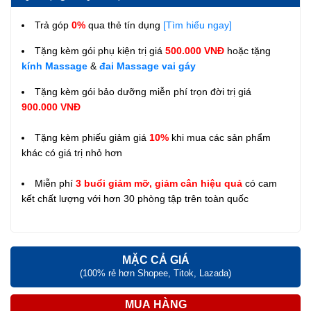
Trả góp
0%
qua thẻ tín dụng
[Tìm hiểu ngay]
Tặng kèm gói phụ kiện trị giá
500.000 VNĐ
hoặc tặng
kính Massage
&
đai Massage vai gáy
Tặng kèm gói bảo dưỡng miễn phí trọn đời trị giá
900.000 VNĐ
Tặng kèm phiếu giảm giá
10%
khi mua các sản phẩm
khác có giá trị nhỏ hơn
Miễn phí
3 buổi giảm mỡ, giảm cân hiệu quả
có cam
kết chất lượng với hơn 30 phòng tập trên toàn quốc
MẶC CẢ GIÁ
(100% rẻ hơn Shopee, Titok, Lazada)
MUA HÀNG