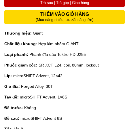
Trả sau | Trả góp | Giao hàng
THÊM VÀO GIỎ HÀNG
(Mua càng nhiều, ưu đãi càng lớn)
Thương hiệu:
Giant
Chất liệu khung:
Hợp kim nhôm GIANT
Loại phanh:
Phanh đĩa dầu Tektro HD-J285
Phuộc giảm xóc:
SR XCT L24, coil, 80mm, lockout
Líp:
microSHIFT Advent, 12×42
Giò đĩa:
Forged Alloy, 30T
Tay đề:
microSHIFT Advent, 1×8S
Đề trước:
Không
Đề sau:
microSHIFT Advent 8S
Tốc độ:
8