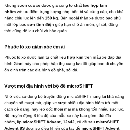
Khung sườn của xe được gia công từ chất liệu
hợp kim
nhôm
với ưu điểm trọng lượng nhẹ, bền bỉ và cứng cáp, cho khả
năng chịu lực lên đến
150 kg
. Bên ngoài thân xe được bao phủ
một lớp bọc
sơn tĩnh điện
giúp hạn chế ăn mòn, gỉ sét, đồng
thời cũng dễ lau chùi và bảo quản.
Phuộc lò xo giảm xóc êm ái
Phuộc lò xo
được làm từ
chất liệu
hợp kim
trên mẫu xe đạp địa
hình Giant này cho phép hấp thụ xung lực tốt giúp bạn di chuyển
ổn định trên các địa hình gồ ghề, sỏi đá.
Vượt mọi địa hình với bộ đề microSHIFT
Nhờ việc sử dụng bộ truyền động microSHIFT mang lại khả năng
chuyển số mượt mà, giúp xe vượt nhiều địa hình hiểm trở một
cách dễ dàng, hay leo dốc thoải mái mà không tốn nhiều sức lực.
Bộ truyền động 8 tốc độ của mẫu xe này bao gồm: đùi đĩa
nhôm
,
líp
microSHIFT Advent, 12×42
, củ đề sau
microSHIFT
Advent 8S
dưới sự điều khiển của tay đề
microSHIFT Advent