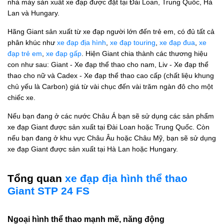
nhà máy sản xuất xe đạp được đặt tại Đài Loan, Trung Quốc, Hà
Lan và Hungary.
Hãng Giant sản xuất từ xe đạp người lớn đến trẻ em, có đủ tất cả
phân khúc như
xe đạp địa hình
,
xe đạp touring
,
xe đạp đua
,
xe
đạp trẻ em
,
xe đạp gấp
. Hiện Giant chia thành các thương hiệu
con như sau: Giant - Xe đạp thể thao cho nam, Liv - Xe đạp thể
thao cho nữ và Cadex - Xe đạp thể thao cao cấp (chất liệu khung
chủ yếu là Carbon) giá từ vài chục đến vài trăm ngàn đô cho một
chiếc xe.
Nếu bạn đang ở các nước Châu Á bạn sẽ sử dụng các sản phẩm
xe đạp Giant được sản xuất tại Đài Loan hoặc Trung Quốc. Còn
nếu bạn đang ở khu vực Châu Âu hoặc Châu Mỹ, bạn sẽ sử dụng
xe đạp Giant được sản xuất tại Hà Lan hoặc Hungary.
Tổng quan
xe đạp địa hình thể thao
Giant STP 24 FS
Ngoại hình thể thao mạnh mẽ, năng động