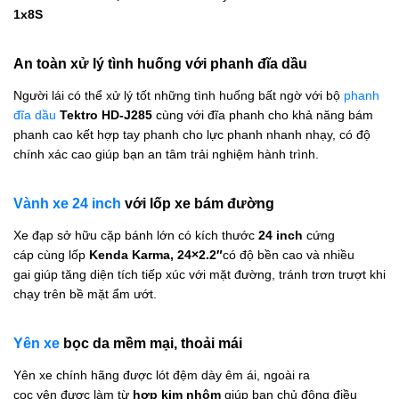
1x8S
An toàn xử lý tình huống với phanh đĩa dầu
Người lái có thể xử lý tốt những tình huống bất ngờ với bộ
phanh
đĩa dầu
Tektro HD-J285
cùng với đĩa phanh cho khả năng bám
phanh cao kết hợp tay phanh cho lực phanh nhanh nhạy, có độ
chính xác cao giúp bạn an tâm trải nghiệm hành trình.
Vành xe 24 inch
với lốp xe bám đường
Xe đạp sở hữu cặp bánh lớn có kích thước
24 inch
cứng
cáp cùng lốp
Kenda Karma, 24×2.2″
có độ bền cao và nhiều
gai giúp tăng diện tích tiếp xúc với mặt đường, tránh trơn trượt khi
chạy trên bề mặt ẩm ướt.
Yên xe
bọc da mềm mại, thoải mái
Yên xe
chính hãng được lót đệm dày êm ái, ngoài ra
cọc yên được làm từ
hợp kim nhôm
giúp bạn chủ động điều