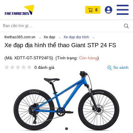
0
thethao365.com.vn
Xe đạp
Xe đạp địa hình
Xe đạp địa hình thể thao Giant STP 24 FS
(Mã: XDTT-GT-STP24FS)
(Tình trạng:
Còn hàng
)
0 đánh giá
So sánh