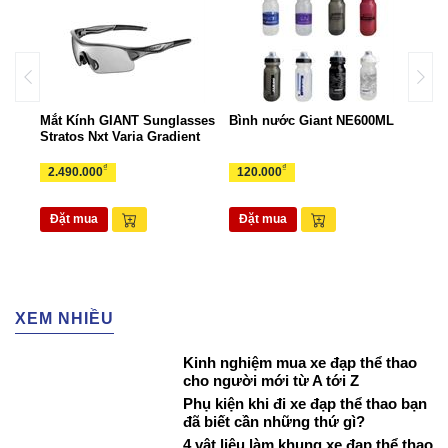
ant
Mắt Kính GIANT Sunglasses
Bình nước Giant NE600ML
Túi 
Stratos Nxt Varia Gradient
TUI
₫
₫
2.490.000
120.000
265
Đặt mua
Đặt mua
Đặ
XEM NHIỀU
Kinh nghiệm mua xe đạp thể thao
cho người mới từ A tới Z
Phụ kiện khi đi xe đạp thể thao bạn
đã biết cần những thứ gì?
4 vật liệu làm khung xe đạp thể thao