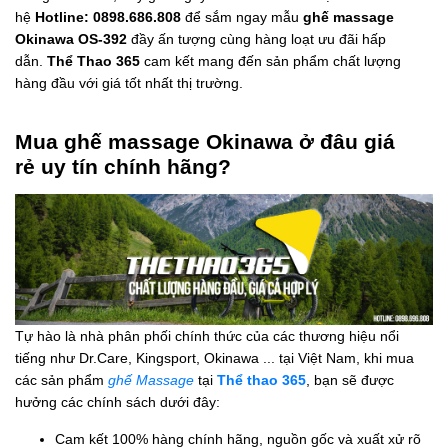
hệ
Hotline: 0898.686.808
để sắm ngay mẫu
ghế massage
Okinawa OS-392
đầy ấn tượng cùng hàng loạt ưu đãi hấp
dẫn.
Thể Thao 365
cam kết mang đến sản phẩm chất lượng
hàng đầu với giá tốt nhất thị trường.
Mua ghế massage Okinawa ở đâu giá
rẻ uy tín chính hãng?
Tự hào là nhà phân phối chính thức của các thương hiệu nổi
tiếng như Dr.Care, Kingsport, Okinawa ... tại Việt Nam, khi mua
các sản phẩm
ghế Massage
tại
Thể thao 365
, bạn sẽ được
hưởng các chính sách dưới đây:
Cam kết 100% hàng chính hãng, nguồn gốc và xuất xử rõ