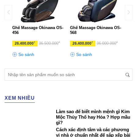
Ghế Massage Okinawa OS-
Ghế Massage Okinawa OS-
Ghế 
456
568
S-92
₫
₫
₫
₫
₫
0
36.500.000
36.000.000
26.400.000
26.400.000
46.
So sánh
So sánh
S
XEM NHIỀU
Làm sao để biết mình mệnh gì Kim
Mộc Thủy Thổ hay Hỏa ? Hợp mầu
gì?
Cách xác định tâm và các phương
vị nhà ở chuẩn nhất để sắp xếp bài