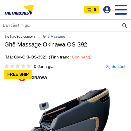
0
thethao365.com.vn
Ghế Massage
Ghế Massage Okinawa OS-392
(Mã: GM-OKI-OS-392)
(Tình trạng:
Còn hàng
)
0 đánh giá
So sánh
FREE SHIP