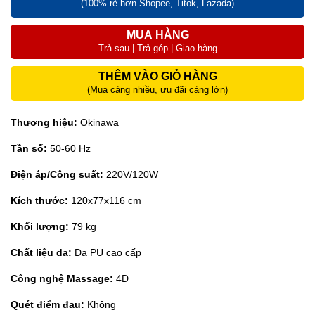
(100% rẻ hơn Shopee, Titok, Lazada)
MUA HÀNG
Trả sau | Trả góp | Giao hàng
THÊM VÀO GIỎ HÀNG
(Mua càng nhiều, ưu đãi càng lớn)
Thương hiệu:
Okinawa
Tần số:
50-60 Hz
Điện áp/Công suất:
220V/120W
Kích thước:
120x77x116 cm
Khối lượng:
79 kg
Chất liệu da:
Da PU cao cấp
Công nghệ Massage:
4D
Quét điểm đau:
Không