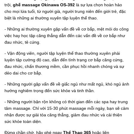
trội,
ghế massage Okinawa OS-392
là sự lựa chọn hoàn hảo
cho mọi lứa tuổi, từ người già, người trung niên đến giới trẻ, đặc
biệt là những ai thường xuyên tập luyện thể thao.
- Những ai thường xuyên gặp vấn đề về cơ bắp, mệt mỏi do công
việc hay học tập căng thẳng dẫn đến các vấn đề về cơ bắp như
đau nhức, tê cứng.
- Vận động viên, người tập luyện thể thao thường xuyên phải
luyện tập cường độ cao, dẫn đến tình trạng cơ bắp căng cứng,
đau nhức, chấn thương mềm, cần phục hồi nhanh chóng và sự
dẻo dai cho cơ bắp.
- Những người gặp vấn đề về giấc ngủ như mất ngủ, khó ngủ ảnh
hưởng nghiêm trọng đến sức khỏe và tinh thần.
- Những người bận rộn không có thời gian đến các spa hay trung
tâm massage. Chỉ với 15-30 phút massage mỗi ngày, bạn sẽ cảm
nhận được sự giải tỏa căng thẳng, giảm đau nhức và cải thiện
sức khỏe toàn diện.
Đừng chần chờ, hãy ghé ngay
Thể Thao 365
hoặc liên