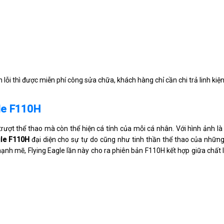
lỗi thì được miễn phí công sửa chữa, khách hàng chỉ cần chi trả linh kiện
gle F110H
rượt thể thao mà còn thể hiện cá tính của mỗi cá nhân. Với hình ảnh l
gle F110H
đại diện cho sự tự do cũng như tinh thần thể thao của những
mạnh mẽ, Flying Eagle lần này cho ra phiên bản F110H kết hợp giữa chất 