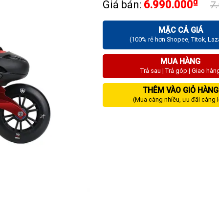
₫
Giá bán:
6.990.000
7
MẶC CẢ GIÁ
(100% rẻ hơn Shopee, Titok, La
MUA HÀNG
Trả sau | Trả góp | Giao hàn
THÊM VÀO GIỎ HÀNG
(Mua càng nhiều, ưu đãi càng 