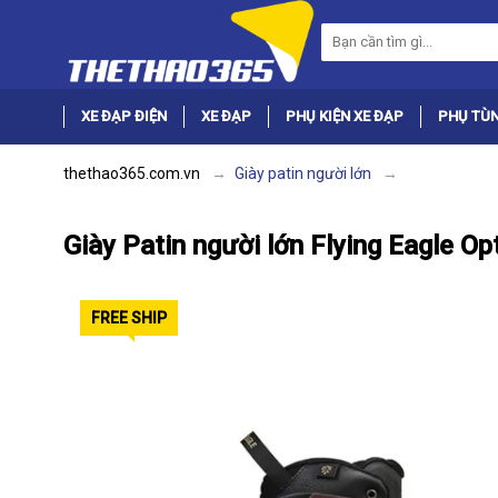
XE ĐẠP ĐIỆN
XE ĐẠP
PHỤ KIỆN XE ĐẠP
PHỤ TÙN
thethao365.com.vn
Giày patin người lớn
Giày Patin người lớn Flying Eagle O
FREE SHIP