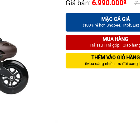
₫
Giá bán:
6.990.000
7
MẶC CẢ GIÁ
(100% rẻ hơn Shopee, Titok, La
MUA HÀNG
Trả sau | Trả góp | Giao hàn
THÊM VÀO GIỎ HÀNG
(Mua càng nhiều, ưu đãi càng 