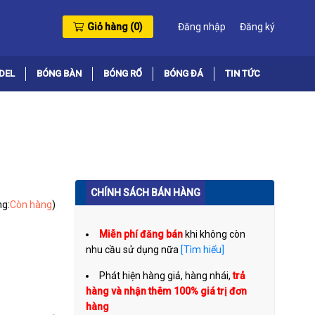
Giỏ hàng (
0
)
Đăng nhập
Đăng ký
DEL
BÓNG BÀN
BÓNG RỔ
BÓNG ĐÁ
TIN TỨC
CHÍNH SÁCH BÁN HÀNG
ng:
Còn hàng
)
Miễn phí đăng bán
khi không còn
nhu cầu sử dụng nữa
[Tìm hiểu]
Phát hiện hàng giả, hàng nhái,
trả
hàng và nhận thêm 100% giá trị đơn
hàng