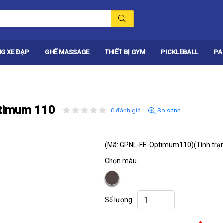
G XE ĐẠP
GHẾ MASSAGE
THIẾT BỊ GYM
PICKLEBALL
PA
ptimum 110
0 đánh giá
So sánh
(Mã: GPNL-FE-Optimum110)
(Tình trạ
Chọn màu
Số lượng