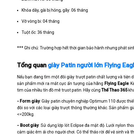
Khóa dây, gài bị hỏng, gãy: 06 tháng
Vỡ vòng bi: 04 tháng
Tuột ốc: 36 tháng
*** Ghi chú: Trường hợp hết thời gian bảo hành nhưng phát sinh 
Tổng quan
giày Patin người lớn Flying E
Nếu bạn đang tìm một đôi giày trượt patin chất lượng và tiện 
sản phẩm mới ra mắt cực ấn tượng của hãng
Flying Eagle
. 
tim của nhiều tín đồ mê truot patin. Hãy cùng
Thể Thao 365
khá
- Form giày
: Giày patin chuyên nghiệp Optimum 110 được thi
đôi so với các loại giày trượt thông thường khác. Sản phẩm già
<=200kg.
- Boot giày
: Sử dụng lớp lót Eclipse đa mật độ. Lưới nylon t
cảm giác êm ái cho người chơi. Có thể tháo rời để vệ sinh và t