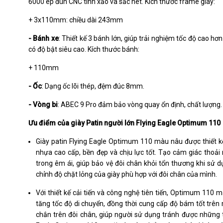
6000 ép đùn CNC tinh xảo và sắc nét. Kích thước frame giày:
+ 3x110mm: chiều dài 243mm
- Bánh xe
: Thiết kế 3 bánh lớn, giúp trải nghiệm tốc độ cao h
có độ bật siêu cao. Kích thước bánh:
+ 110mm
- Ốc
: Dạng ốc lõi thép, đệm đúc 8mm.
- Vòng bi
: ABEC 9 Pro đảm bảo vòng quay ổn định, chất lượng.
Ưu điểm của giày Patin người lớn Flying Eagle Optimum 110
Giày patin Flying Eagle Optimum 110 màu nâu được thiết kế 
nhựa cao cấp, bền đẹp và chịu lực tốt. Tạo cảm giác thoải 
trong êm ái, giúp bảo vệ đôi chân khỏi tổn thương khi sử d
chỉnh độ chặt lỏng của giày phù hợp với đôi chân của mình.
Với thiết kế cải tiến và công nghệ tiên tiến, Optimum 110
tăng tốc độ di chuyển, đồng thời cung cấp độ bám tốt trên
chắn trên đôi chân, giúp người sử dụng tránh được những 