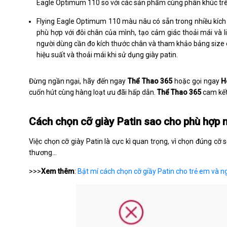
Eagle Optimum 110 so với các sản phẩm cùng phân khúc trên
Flying Eagle Optimum 110 màu nâu có sẵn trong nhiều kích 
phù hợp với đôi chân của mình, tạo cảm giác thoải mái và l
người dùng cần đo kích thước chân và tham khảo bảng size c
hiệu suất và thoải mái khi sử dụng giày patin.
Đừng ngần ngại, hãy đến ngay
Thể Thao 365
hoặc gọi ngay
H
cuốn hút cùng hàng loạt ưu đãi hấp dẫn.
Thể Thao 365
cam kết
Cách chọn cỡ giày Patin sao cho phù hợp 
Việc chọn cỡ giày Patin là cực kì quan trọng, vì chọn đúng cỡ
thương...
>>>
Xem thêm
:
Bật mí cách chọn cỡ giầy Patin cho trẻ em và n