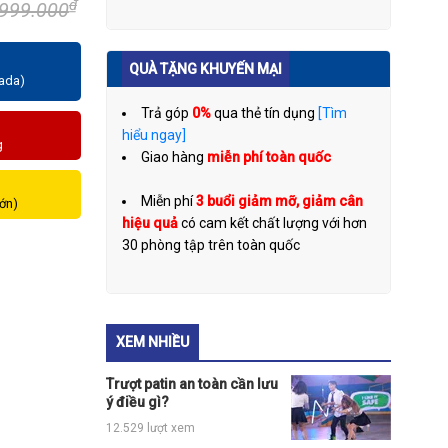
₫
.999.000
QUÀ TẶNG KHUYẾN MẠI
zada)
Trả góp
0%
qua thẻ tín dụng
[Tìm
hiểu ngay]
g
Giao hàng
miễn phí toàn quốc
Miễn phí
3 buổi giảm mỡ, giảm cân
lớn)
hiệu quả
có cam kết chất lượng với hơn
30 phòng tập trên toàn quốc
XEM NHIỀU
Trượt patin an toàn cần lưu
ý điều gì?
12.529 lượt xem