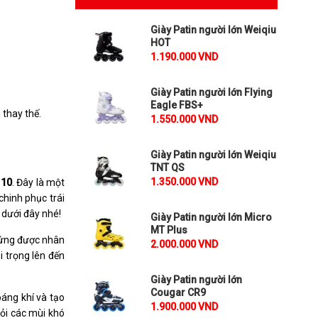
Giày Patin người lớn Weiqiu
HOT
1.190.000 VND
Giày Patin người lớn Flying
Eagle FBS+
 thay thế.
1.550.000 VND
Giày Patin người lớn Weiqiu
TNT QS
1.350.000 VND
110
. Đây là một
chinh phục trái
 dưới đây nhé!
Giày Patin người lớn Micro
MT Plus
cứng được nhân
2.000.000 VND
i trọng lên đến
Giày Patin người lớn
Cougar CR9
oáng khí và tạo
1.900.000 VND
hỏi các mùi khó