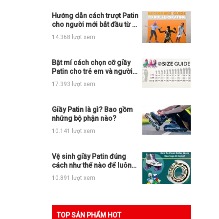
Hướng dẫn cách trượt Patin
cho người mới bắt đầu từ A
- Z
14.368 lượt xem
Bật mí cách chọn cỡ giầy
Patin cho trẻ em và người
lớn siêu chuẩn?
17.393 lượt xem
Giầy Patin là gì? Bao gồm
những bộ phận nào?
10.141 lượt xem
Vệ sinh giầy Patin đúng
cách như thế nào để luôn
mới và đẹp
10.891 lượt xem
TOP SẢN PHẨM HOT