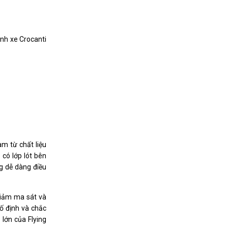
ánh xe Crocanti
àm từ chất liệu
 có lớp lót bên
ng dễ dàng điều
giảm ma sát và
cố định và chắc
lớn của Flying