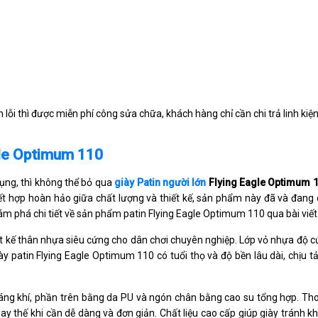
lỗi thì được miễn phí công sửa chữa, khách hàng chỉ cần chi trả linh kiện
agle Optimum 110
dụng, thì không thể bỏ qua
giày Patin người lớn
Flying Eagle Optimum 
Kết hợp hoàn hảo giữa chất lượng và thiết kế, sản phẩm này đã và đang 
m phá chi tiết về sản phẩm patin Flying Eagle Optimum 110 qua bài viết
ết kế thân nhựa siêu cứng cho dân chơi chuyên nghiệp. Lớp vỏ nhựa độ 
y patin Flying Eagle Optimum 110 có tuổi thọ và độ bền lâu dài, chịu tả
hoáng khí, phần trên bằng da PU và ngón chân bằng cao su tổng hợp. Th
hay thế khi cần dễ dàng và đơn giản. Chất liệu cao cấp giúp giày tránh k