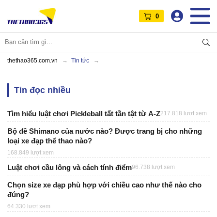
0
thethao365.com.vn
Tin tức
Tin đọc nhiều
Tìm hiểu luật chơi Pickleball tất tần tật từ A-Z
217.818 lượt xem
Bộ đề Shimano của nước nào? Được trang bị cho những
loại xe đạp thể thao nào?
168.849 lượt xem
Luật chơi cầu lông và cách tính điểm
96.738 lượt xem
Chọn size xe đạp phù hợp với chiều cao như thế nào cho
đúng?
64.330 lượt xem