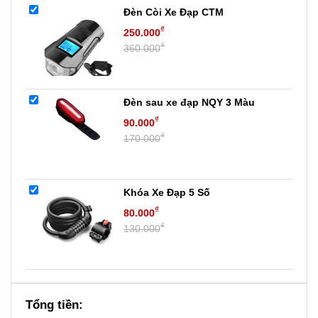
Đèn Còi Xe Đạp CTM
₫
250.000
₫
360.000
Đèn sau xe đạp NQY 3 Màu
₫
90.000
₫
170.000
Khóa Xe Đạp 5 Số
₫
80.000
₫
130.000
Tổng tiền: