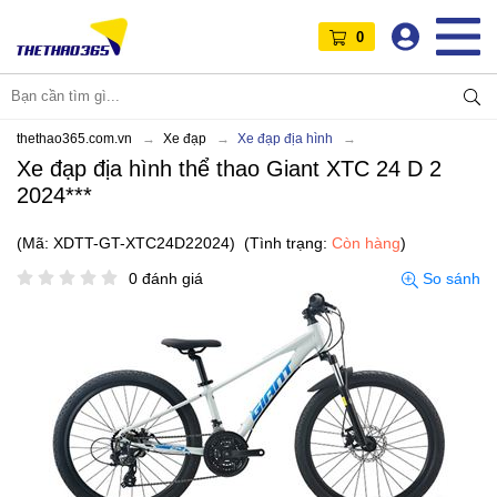
0
thethao365.com.vn
Xe đạp
Xe đạp địa hình
Xe đạp địa hình thể thao Giant XTC 24 D 2
2024***
(Mã: XDTT-GT-XTC24D22024)
(Tình trạng:
Còn hàng
)
0 đánh giá
So sánh