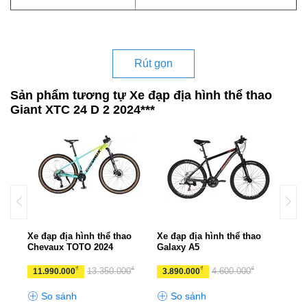
Rút gọn
Sản phẩm tương tự Xe đạp địa hình thể thao
Giant XTC 24 D 2 2024***
o
Xe đạp địa hình thể thao
Xe đạp địa hình thể thao
Xe đ
Chevaux TOTO 2024
Galaxy A5
CHE
₫
₫
₫
₫
13.350.000
4.600.000
11.990.000
3.890.000
10.
So sánh
So sánh
S