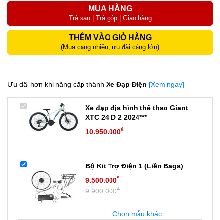
MUA HÀNG
Trả sau | Trả góp | Giao hàng
THÊM VÀO GIỎ HÀNG
(Mua càng nhiều, ưu đãi càng lớn)
Ưu đãi hơn khi nâng cấp thành
Xe Đạp Điện
[Xem ngay]
Xe đạp địa hình thể thao Giant
XTC 24 D 2 2024***
₫
10.950.000
Bộ Kit Trợ Điện 1 (Liền Baga)
₫
9.500.000
₫
9.900.000
Chọn mẫu khác