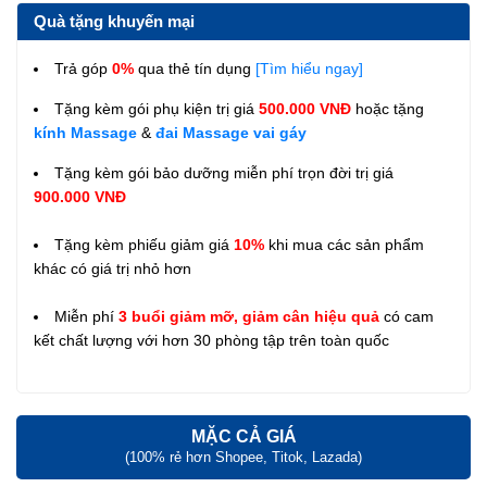
Quà tặng khuyến mại
Trả góp
0%
qua thẻ tín dụng
[Tìm hiểu ngay]
Tặng kèm gói phụ kiện trị giá
500.000 VNĐ
hoặc tặng
kính Massage
&
đai Massage vai gáy
Tặng kèm gói bảo dưỡng miễn phí trọn đời trị giá
900.000 VNĐ
Tặng kèm phiếu giảm giá
10%
khi mua các sản phẩm
khác có giá trị nhỏ hơn
Miễn phí
3 buổi giảm mỡ, giảm cân hiệu quả
có cam
kết chất lượng với hơn 30 phòng tập trên toàn quốc
MẶC CẢ GIÁ
(100% rẻ hơn Shopee, Titok, Lazada)