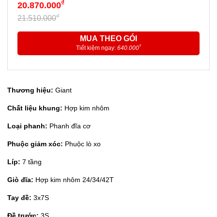
₫
20.870.000
₫
21.510.000
MUA THEO GÓI
₫
Tiết kiệm ngay:
640.000
Thương hiệu:
Giant
Chất liệu khung:
Hợp kim nhôm
Loại phanh:
Phanh đĩa cơ
Phuộc giảm xóc:
Phuộc lò xo
Líp:
7 tầng
Giò đĩa:
Hợp kim nhôm 24/34/42T
Tay đề:
3x7S
Đề trước:
3S