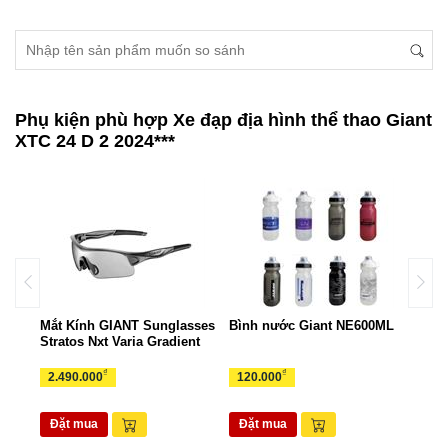
Phụ kiện phù hợp Xe đạp địa hình thể thao Giant
XTC 24 D 2 2024***
ant
Mắt Kính GIANT Sunglasses
Bình nước Giant NE600ML
Túi 
Stratos Nxt Varia Gradient
TUI
₫
₫
2.490.000
120.000
265
Đặt mua
Đặt mua
Đặ