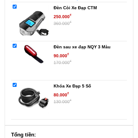
Đèn Còi Xe Đạp CTM
₫
250.000
₫
360.000
Đèn sau xe đạp NQY 3 Màu
₫
90.000
₫
170.000
Khóa Xe Đạp 5 Số
₫
80.000
₫
130.000
Tổng tiền: