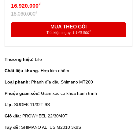
₫
16.920.000
₫
18.060.000
MUA THEO GÓI
₫
Tiết kiệm ngay:
1.140.000
Thương hiệu:
Life
Chất liệu khung:
Hợp kim nhôm
Loại phanh:
Phanh đĩa dầu Shimano MT200
Phuộc giảm xóc:
Giảm xóc có khóa hành trình
Líp:
SUGEK 11/32T 9S
Giò đĩa:
PROWHEEL 22/30/40T
Tay đề:
SHIMANO ALTUS M2010 3x9S