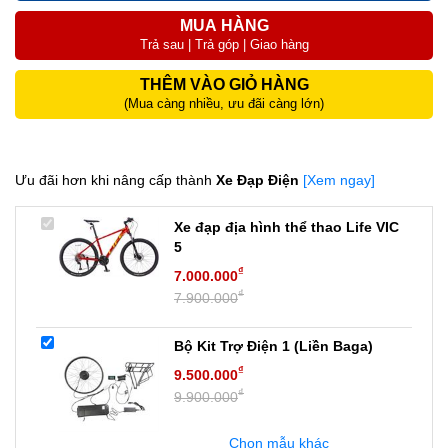
MUA HÀNG
Trả sau | Trả góp | Giao hàng
THÊM VÀO GIỎ HÀNG
(Mua càng nhiều, ưu đãi càng lớn)
Ưu đãi hơn khi nâng cấp thành
Xe Đạp Điện
[Xem ngay]
Xe đạp địa hình thể thao Life VIC
5
₫
7.000.000
₫
7.900.000
Bộ Kit Trợ Điện 1 (Liền Baga)
₫
9.500.000
₫
9.900.000
Chọn mẫu khác