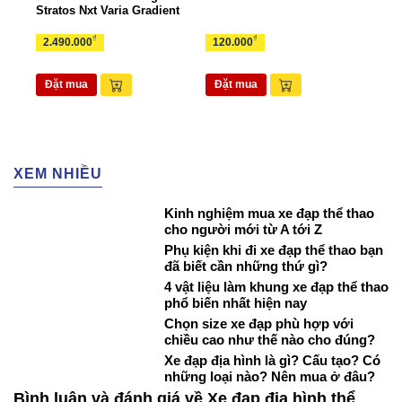
Stratos Nxt Varia Gradient
TUI
₫
₫
2.490.000
120.000
265
Đặt mua
Đặt mua
Đặ
XEM NHIỀU
Kinh nghiệm mua xe đạp thể thao
cho người mới từ A tới Z
Phụ kiện khi đi xe đạp thể thao bạn
đã biết cần những thứ gì?
4 vật liệu làm khung xe đạp thể thao
phổ biến nhất hiện nay
Chọn size xe đạp phù hợp với
chiều cao như thế nào cho đúng?
Xe đạp địa hình là gì? Cấu tạo? Có
những loại nào? Nên mua ở đâu?
Bình luận và đánh giá về Xe đạp địa hình thể