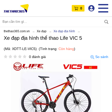
0
thethao365.com.vn
Xe đạp
Xe đạp địa hình
Xe đạp địa hình thể thao Life VIC 5
(Mã: XDTT-LE-VIC5)
(Tình trạng:
Còn hàng
)
0 đánh giá
So sánh