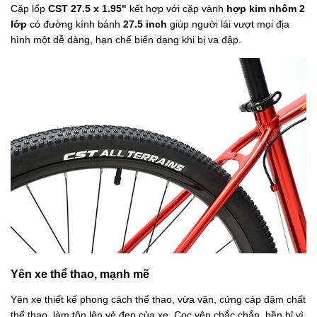
Cặp lốp
CST 27.5 x 1.95"
kết hợp với cặp vành
hợp kim nhôm 2
lớp
có đường kính bánh
27.5 inch
giúp người lái vượt mọi địa
hình một dễ dàng, hạn chế biến dạng khi bị va đập.
Yên xe thể thao, mạnh mẽ
Yên xe thiết kế phong cách thể thao, vừa vặn, cứng cáp đậm chất
thể thao, làm tôn lên vẻ đẹp của xe. Cọc yên chắc chắn, bền bỉ vì