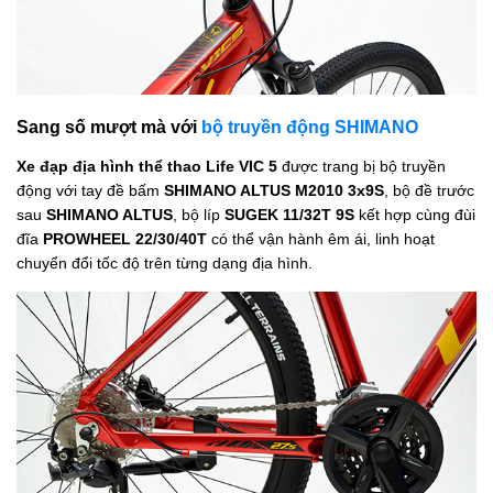
Sang số mượt mà với
bộ truyền động SHIMANO
Xe đạp địa hình thể thao Life VIC 5
được trang bị bộ truyền
động với tay đề bấm
SHIMANO ALTUS M2010 3x9S
, bộ đề trước
sau
SHIMANO ALTUS
, bộ líp
SUGEK 11/32T 9S
kết hợp cùng đùi
đĩa
PROWHEEL 22/30/40T
có thể vận hành êm ái, linh hoạt
chuyển đổi tốc độ trên từng dạng địa hình.