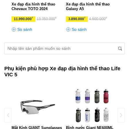
UX
Xe đạp địa hình thể thao
Xe đạp địa hình thể thao
Xe đ
Chevaux TOTO 2024
Galaxy A5
CHE
₫
₫
₫
₫
₫
0
13.350.000
4.600.000
11.990.000
3.890.000
10.
So sánh
So sánh
S
Phụ kiện phù hợp Xe đạp địa hình thể thao Life
VIC 5
ant
Mắt Kính GIANT Sunglasses
Bình nước Giant NE600ML
Túi 