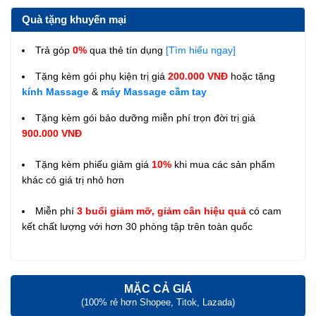
Quà tặng khuyến mại
Trả góp
0%
qua thẻ tín dụng
[Tìm hiểu ngay]
Tặng kèm gói phụ kiện trị giá
200.000 VNĐ
hoặc tặng
kính Massage
&
máy Massage cầm tay
Tặng kèm gói bảo dưỡng miễn phí trọn đời trị giá
900.000 VNĐ
Tặng kèm phiếu giảm giá
10%
khi mua các sản phẩm
khác có giá trị nhỏ hơn
Miễn phí
3 buổi giảm mỡ, giảm cân hiệu quả
có cam
kết chất lượng với hơn 30 phòng tập trên toàn quốc
MẶC CẢ GIÁ
(100% rẻ hơn Shopee, Titok, Lazada)