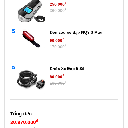
₫
250.000
₫
360.000
Đèn sau xe đạp NQY 3 Màu
₫
90.000
₫
170.000
Khóa Xe Đạp 5 Số
₫
80.000
₫
130.000
Tổng tiền:
₫
20.870.000