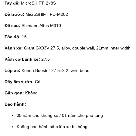
Tay đề:
MicroSHIFT, 2×8S
Đề trước:
MicroSHIFT FD-M282
Đề sau:
Shimano Altus M310
Tốc độ:
16
Vành xe:
Giant GX03V 27.5, alloy, double wall, 21mm inner width
Kích cỡ bánh xe:
27.5"
Lốp xe:
Kenda Booster 27.5×2.2, wire bead
Dây âm sườn:
Có
Gấp gọn:
Không
Bảo hành:
05 năm cho khung xe / 01 năm cho phụ tùng
Không bảo hành săm lốp xe bị thủng