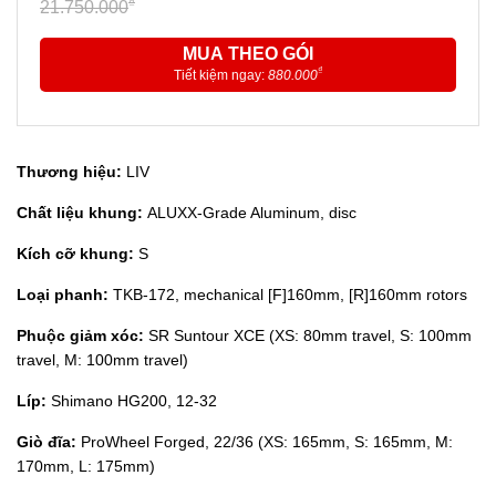
₫
21.750.000
MUA THEO GÓI
₫
Tiết kiệm ngay:
880.000
Thương hiệu:
LIV
Chất liệu khung:
ALUXX-Grade Aluminum, disc
Kích cỡ khung:
S
Loại phanh:
TKB-172, mechanical [F]160mm, [R]160mm rotors
Phuộc giảm xóc:
SR Suntour XCE (XS: 80mm travel, S: 100mm
travel, M: 100mm travel)
Líp:
Shimano HG200, 12-32
Giò đĩa:
ProWheel Forged, 22/36 (XS: 165mm, S: 165mm, M:
170mm, L: 175mm)