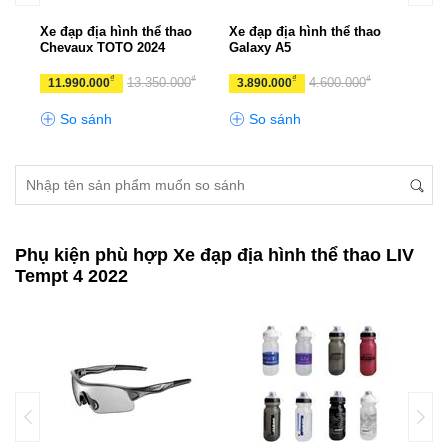
o
Xe đạp địa hình thể thao
Xe đạp địa hình thể thao
Xe đ
Chevaux TOTO 2024
Galaxy A5
CHE
₫
₫
₫
₫
13.350.000
4.600.000
11.990.000
3.890.000
10.
So sánh
So sánh
S
Phụ kiện phù hợp Xe đạp địa hình thể thao LIV
Tempt 4 2022