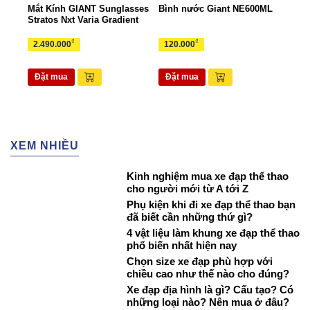
ant
Mắt Kính GIANT Sunglasses
Bình nước Giant NE600ML
Túi 
Stratos Nxt Varia Gradient
TUI
₫
₫
2.490.000
120.000
265
Đặt mua
Đặt mua
Đặ
XEM NHIỀU
Kinh nghiệm mua xe đạp thể thao
cho người mới từ A tới Z
Phụ kiện khi đi xe đạp thể thao bạn
đã biết cần những thứ gì?
4 vật liệu làm khung xe đạp thể thao
phổ biến nhất hiện nay
Chọn size xe đạp phù hợp với
chiều cao như thế nào cho đúng?
Xe đạp địa hình là gì? Cấu tạo? Có
những loại nào? Nên mua ở đâu?