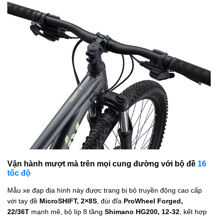
Vận hành mượt mà trên mọi cung đường với bộ đề
16
tốc độ
Mẫu xe đạp địa hình này được trang bị bộ truyền động cao cấp
với tay đề
MicroSHIFT, 2×8S
, đùi đĩa
ProWheel Forged,
22/36T
mạnh mẽ, bộ líp 8 tầng
Shimano HG200, 12-32
, kết hợp