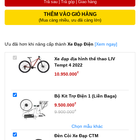
Trả sau | Trả góp | Giao hàng
THÊM VÀO GIỎ HÀNG
(Mua càng nhiều, ưu đãi càng lớn)
Ưu đãi hơn khi nâng cấp thành
Xe Đạp Điện
[Xem ngay]
Xe đạp địa hình thể thao LIV
Tempt 4 2022
₫
10.950.000
Bộ Kit Trợ Điện 1 (Liền Baga)
₫
9.500.000
₫
9.900.000
Chọn mẫu khác
Đèn Còi Xe Đạp CTM