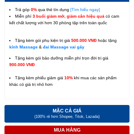
Trả góp
0%
qua thẻ tín dụng
[Tìm hiểu ngay]
Miễn phí
3 buổi giảm mỡ, giảm cân hiệu quả
có cam
kết chất lượng với hơn 30 phòng tập trên toàn quốc
Tặng kèm gói phụ kiện trị giá
500.000 VNĐ
hoặc tặng
kính Massage
&
đai Massage vai gáy
Tặng kèm gói bảo dưỡng miễn phí trọn đời trị giá
900.000 VNĐ
Tặng kèm phiếu giảm giá
10%
khi mua các sản phẩm
khác có giá trị nhỏ hơn
MẶC CẢ GIÁ
(100% rẻ hơn Shopee, Titok, Lazada)
MUA HÀNG