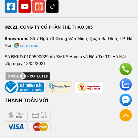
©2021. CÔNG TY CỔ PHẦN THỂ THAO 365
Showroom:
Số 7 Ngõ 73 Giang Văn Minh, Quận Ba Đình, TP. Hà
Nội
CHỈ ĐƯỜNG
Số ĐKKD 0109590029 do Sở Kế Hoạch và Đầu Tư TP. Hà Nội
cấp ngày 13/04/2021
THANH TOÁN VỚI