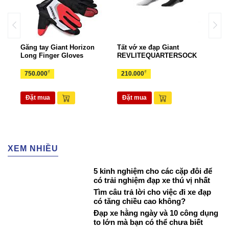
Găng tay Giant Horizon
Tất vớ xe đạp Giant
Gọng
rts
Long Finger Gloves
REVLITEQUARTERSOCK
EAS
₫
₫
750.000
210.000
70.
Đặt mua
Đặt mua
Đặ
XEM NHIỀU
5 kinh nghiệm cho các cặp đôi để
có trải nghiệm đạp xe thú vị nhất
Tìm câu trả lời cho việc đi xe đạp
có tăng chiều cao không?
Đạp xe hằng ngày và 10 công dụng
to lớn mà bạn có thể chưa biết