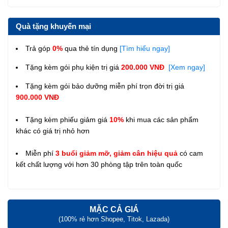
Quà tặng khuyến mại
Trả góp
0%
qua thẻ tín dụng
[Tìm hiểu ngay]
Tặng kèm gói phụ kiện trị giá
200.000 VNĐ
[Xem ngay]
Tặng kèm gói bảo dưỡng miễn phí trọn đời trị giá
900.000 VNĐ
Tặng kèm phiếu giảm giá
10%
khi mua các sản phẩm
khác có giá trị nhỏ hơn
Miễn phí
3 buổi giảm mỡ, giảm cân hiệu quả
có cam
kết chất lượng với hơn 30 phòng tập trên toàn quốc
MẶC CẢ GIÁ
(100% rẻ hơn Shopee, Titok, Lazada)