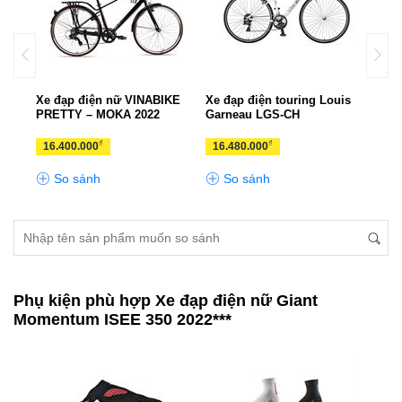
p ADO
Xe đạp điện nữ VINABIKE
Xe đạp điện touring Louis
Xe đ
PRETTY – MOKA 2022
Garneau LGS-CH
TSI
₫
₫
16.400.000
16.480.000
13.
So sánh
So sánh
S
Phụ kiện phù hợp Xe đạp điện nữ Giant
Momentum ISEE 350 2022***