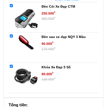
Đèn Còi Xe Đạp CTM
₫
250.000
₫
360.000
Đèn sau xe đạp NQY 3 Màu
₫
90.000
₫
170.000
Khóa Xe Đạp 5 Số
₫
80.000
₫
130.000
Tổng tiền: