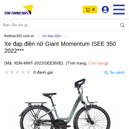
0
thethao365.com.vn
Xe đạp điện
Xe đạp điện nữ Giant Momentum ISEE 350
2022***
(Mã: XDN-MMT-2022ISEE350E)
(Tình trạng:
Còn hàng
)
0 đánh giá
So sánh