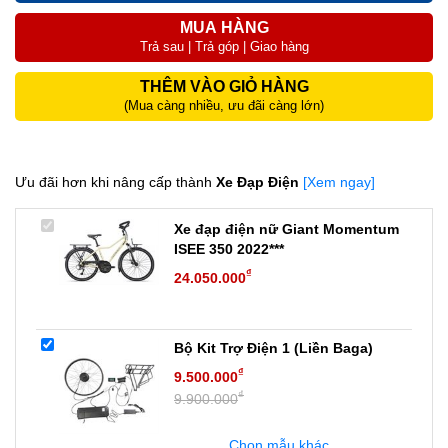
MUA HÀNG
Trả sau | Trả góp | Giao hàng
THÊM VÀO GIỎ HÀNG
(Mua càng nhiều, ưu đãi càng lớn)
Ưu đãi hơn khi nâng cấp thành
Xe Đạp Điện
[Xem ngay]
Xe đạp điện nữ Giant Momentum
ISEE 350 2022***
₫
24.050.000
Bộ Kit Trợ Điện 1 (Liền Baga)
₫
9.500.000
₫
9.900.000
Chọn mẫu khác