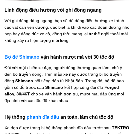
Linh động điều hướng với ghi đông ngang
Với ghi đông dáng ngang, bạn sẽ dễ dàng điều hướng xe tránh
các vật cản ven đường, đặc biệt là khi đi vào các đoạn đường nhỏ
hẹp hay đông đúc xe cộ, đồng thời mang lại tư thế ngồi thoải mái
không xảy ra hiện tượng mỏi lưng.
Bộ đề Shimano
vận hành mượt mà với 30 tốc độ
Đối với một chiếc xe đạp, người dùng thường quan tâm, chú ý
đến bộ truyền động. Trên mẫu xe này được trang bị bộ truyền
động
Shimano
nổi tiếng đến từ Nhật Bản. Trong đó, bộ đề bao
gồm củ đề trước sau
Shimano
kết hợp cùng đùi đĩa
Forged
alloy, 30/46T
cho xe vận hành trơn tru, mượt mà, đáp ứng mọi
địa hình với các tốc độ khác nhau.
Hệ thống
phanh đĩa dầu
an toàn, làm chủ tốc độ
Xe đạp được trang bị hệ thống phanh đĩa dầu trước sau
TEKTRO