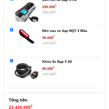
₫
250.000
₫
360.000
Đèn sau xe đạp NQY 3 Màu
₫
90.000
₫
170.000
Khóa Xe Đạp 5 Số
₫
80.000
₫
130.000
Tổng tiền:
₫
23.420.000