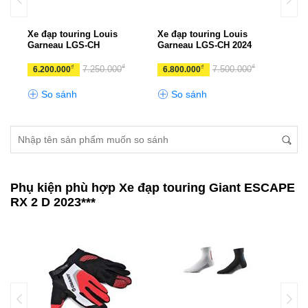
UX
Xe đạp touring Louis
Xe đạp touring Louis
Xe đ
Garneau LGS-CH
Garneau LGS-CH 2024
ESCA
₫
₫
₫
₫
₫
0
7.250.000
7.500.000
6.200.000
6.800.000
10.
So sánh
So sánh
S
Phụ kiện phù hợp Xe đạp touring Giant ESCAPE
RX 2 D 2023***