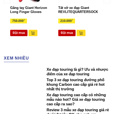
Găng tay Giant Horizon
Tất vớ xe đạp Giant
Gọng
rts
Long Finger Gloves
REVLITEQUARTERSOCK
EAS
₫
₫
750.000
210.000
70.
Đặt mua
Đặt mua
Đặ
XEM NHIỀU
Xe đạp touring là gì? Ưu và nhược
điểm của xe đạp touring
Top 3 xe đạp touring đường phố
khung Carbon cao cấp giá rẻ hot
nhất thị trường
Xe đạp touring cao cấp có những
mẫu nào hot? Giá xe đạp touring
cao cấp ra sao?
Review 3 mẫu xe đạp touring giá rẻ