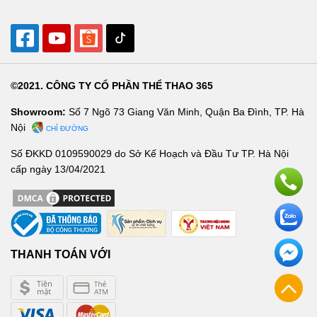
©2021. CÔNG TY CỔ PHẦN THỂ THAO 365
Showroom:
Số 7 Ngõ 73 Giang Văn Minh, Quận Ba Đình, TP. Hà
Nội
CHỈ ĐƯỜNG
Số ĐKKD 0109590029 do Sở Kế Hoạch và Đầu Tư TP. Hà Nội
cấp ngày 13/04/2021
THANH TOÁN VỚI