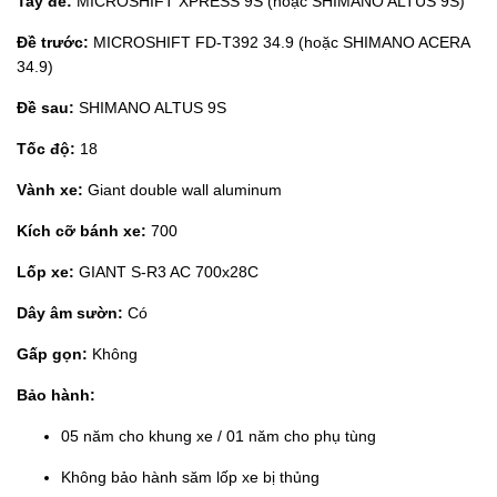
Tay đề:
MICROSHIFT XPRESS 9S (hoặc SHIMANO ALTUS 9S)
Đề trước:
MICROSHIFT FD-T392 34.9 (hoặc SHIMANO ACERA
34.9)
Đề sau:
SHIMANO ALTUS 9S
Tốc độ:
18
Vành xe:
Giant double wall aluminum
Kích cỡ bánh xe:
700
Lốp xe:
GIANT S-R3 AC 700x28C
Dây âm sườn:
Có
Gấp gọn:
Không
Bảo hành:
05 năm cho khung xe / 01 năm cho phụ tùng
Không bảo hành săm lốp xe bị thủng