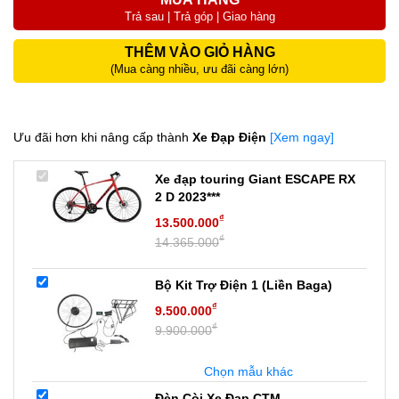
Trả sau | Trả góp | Giao hàng
THÊM VÀO GIỎ HÀNG
(Mua càng nhiều, ưu đãi càng lớn)
Ưu đãi hơn khi nâng cấp thành
Xe Đạp Điện
[Xem ngay]
Xe đạp touring Giant ESCAPE RX
2 D 2023***
₫
13.500.000
₫
14.365.000
Bộ Kit Trợ Điện 1 (Liền Baga)
₫
9.500.000
₫
9.900.000
Chọn mẫu khác
Đèn Còi Xe Đạp CTM