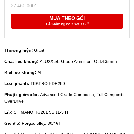
₫
27.460.000
MUA THEO GÓI
₫
Tiết kiệm ngay:
4.040.000
Thương hiệu:
Giant
Chất liệu khung:
ALUXX SL-Grade Aluminum OLD135mm
Kích cỡ khung:
M
Loại phanh:
TEKTRO HDR280
Phuộc giảm xóc:
Advanced-Grade Composite, Full Composite
OverDrive
Líp:
SHIMANO HG201 9S 11-34T
Giò đĩa:
Forged alloy, 30/46T