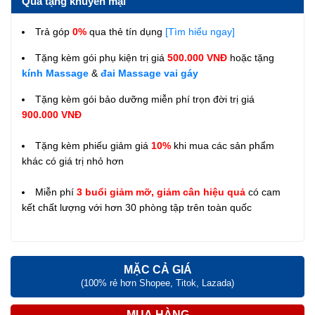
Quà tặng khuyến mại
Trả góp
0%
qua thẻ tín dụng
[Tìm hiểu ngay]
Tặng kèm gói phụ kiện trị giá
500.000 VNĐ
hoặc tặng
kính Massage
&
đai Massage vai gáy
Tặng kèm gói bảo dưỡng miễn phí trọn đời trị giá
900.000 VNĐ
Tặng kèm phiếu giảm giá
10%
khi mua các sản phẩm
khác có giá trị nhỏ hơn
Miễn phí
3 buổi giảm mỡ, giảm cân hiệu quả
có cam
kết chất lượng với hơn 30 phòng tập trên toàn quốc
MẶC CẢ GIÁ
(100% rẻ hơn Shopee, Titok, Lazada)
MUA HÀNG