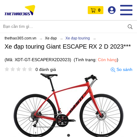
0
thethao365.com.vn
Xe đạp
Xe đạp touring
Xe đạp touring Giant ESCAPE RX 2 D 2023***
(Mã: XDT-GT-ESCAPERX2D2023)
(Tình trạng:
Còn hàng
)
0 đánh giá
So sánh